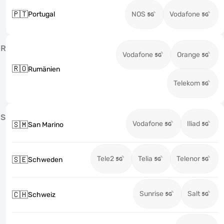
🇵🇹
Portugal
NOS
Vodafone
R
Vodafone
Orange
🇷🇴
Rumänien
Telekom
S
Vodafone
Iliad
🇸🇲
San Marino
Tele2
Telia
Telenor
🇸🇪
Schweden
Sunrise
Salt
🇨🇭
Schweiz