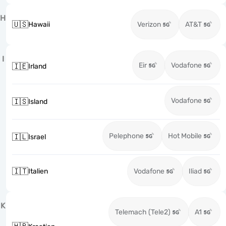
H
🇺🇸
Hawaii
Verizon
AT&T
I
Eir
Vodafone
🇮🇪
Irland
Vodafone
🇮🇸
Island
Pelephone
Hot Mobile
🇮🇱
Israel
🇮🇹
Italien
Vodafone
Iliad
K
Telemach (Tele2)
A1