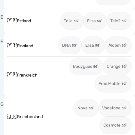
E
🇪🇪
Estland
Telia
Elisa
Tele2
F
DNA
Elisa
Ålcom
🇫🇮
Finnland
Bouygues
Orange
🇫🇷
Frankreich
Free Mobile
G
Nova
Vodafone
🇬🇷
Griechenland
Cosmote