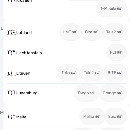
🇭🇷
Kroatien
T-Mobile
L
LMT
Bite
Tele2
🇱🇻
Lettland
FL1
🇱🇮
Liechtenstein
Telia
Tele2
BITĖ
🇱🇹
Litauen
🇱🇺
Luxemburg
Tango
Orange
M
Melita
Epic
🇲🇹
Malta