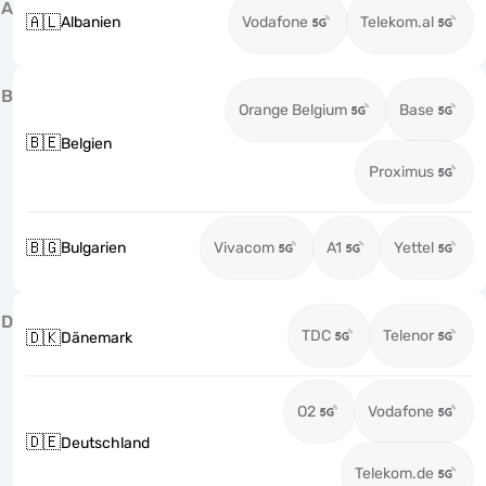
A
🇦🇱
Albanien
Vodafone
Telekom.al
B
Orange Belgium
Base
🇧🇪
Belgien
Proximus
🇧🇬
Bulgarien
Vivacom
A1
Yettel
D
TDC
Telenor
🇩🇰
Dänemark
O2
Vodafone
🇩🇪
Deutschland
Telekom.de