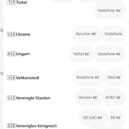
🇹🇷
Türkei
Vodafone
U
Kyivstar
Vodafone
🇺🇦
Ukraine
🇭🇺
Ungarn
Yettel
Vodafone
V
Vodafone
Iliad
🇻🇦
Vatikanstadt
Verizon
AT&T
🇺🇸
Vereinigte Staaten
O2 (UK)
EE
🇬🇧
Vereinigtes Königreich