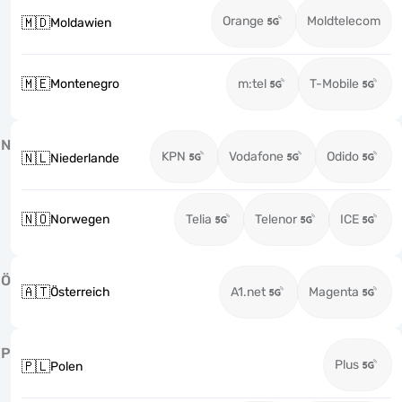
Orange
Moldtelecom
🇲🇩
Moldawien
🇲🇪
Montenegro
m:tel
T-Mobile
N
KPN
Vodafone
Odido
🇳🇱
Niederlande
🇳🇴
Norwegen
Telia
Telenor
ICE
Ö
🇦🇹
Österreich
A1.net
Magenta
P
Plus
🇵🇱
Polen