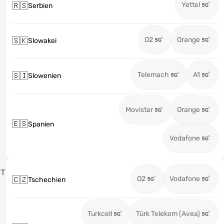
Yettel
🇷🇸
Serbien
O2
Orange
🇸🇰
Slowakei
Telemach
A1
🇸🇮
Slowenien
Movistar
Orange
🇪🇸
Spanien
Vodafone
T
O2
Vodafone
🇨🇿
Tschechien
Turkcell
Türk Telekom (Avea)