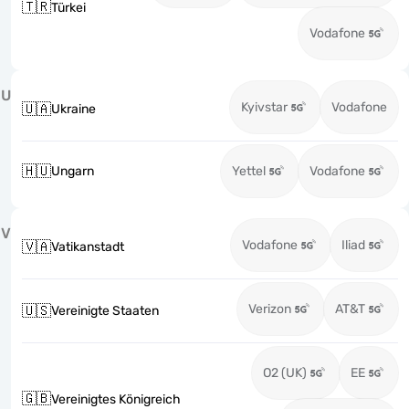
🇹🇷
Türkei
Vodafone
U
Kyivstar
Vodafone
🇺🇦
Ukraine
🇭🇺
Ungarn
Yettel
Vodafone
V
Vodafone
Iliad
🇻🇦
Vatikanstadt
Verizon
AT&T
🇺🇸
Vereinigte Staaten
O2 (UK)
EE
🇬🇧
Vereinigtes Königreich