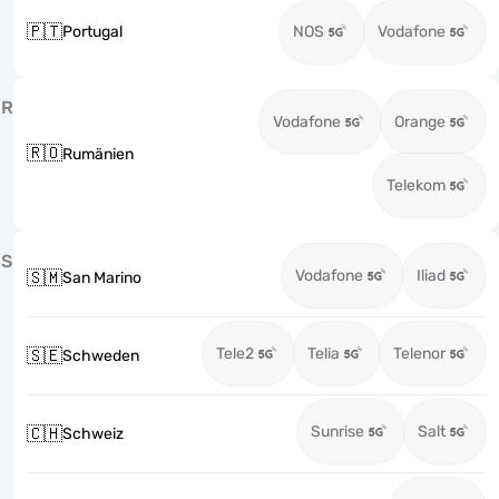
🇵🇹
Portugal
NOS
Vodafone
R
Vodafone
Orange
🇷🇴
Rumänien
Telekom
S
Vodafone
Iliad
🇸🇲
San Marino
Tele2
Telia
Telenor
🇸🇪
Schweden
Sunrise
Salt
🇨🇭
Schweiz