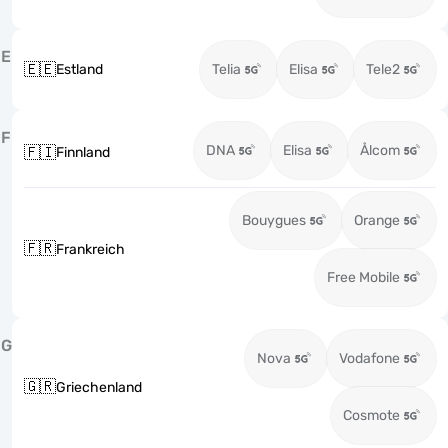
E
🇪🇪
Estland
Telia
Elisa
Tele2
F
DNA
Elisa
Ålcom
🇫🇮
Finnland
Bouygues
Orange
🇫🇷
Frankreich
Free Mobile
G
Nova
Vodafone
🇬🇷
Griechenland
Cosmote