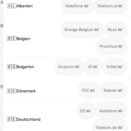
A
🇦🇱
Albanien
Vodafone
Telekom.al
B
Orange Belgium
Base
🇧🇪
Belgien
Proximus
🇧🇬
Bulgarien
Vivacom
A1
Yettel
D
TDC
Telenor
🇩🇰
Dänemark
O2
Vodafone
🇩🇪
Deutschland
Telekom.de