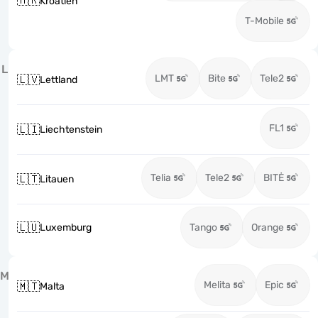
🇭🇷
Kroatien
T-Mobile
L
LMT
Bite
Tele2
🇱🇻
Lettland
FL1
🇱🇮
Liechtenstein
Telia
Tele2
BITĖ
🇱🇹
Litauen
🇱🇺
Luxemburg
Tango
Orange
M
Melita
Epic
🇲🇹
Malta