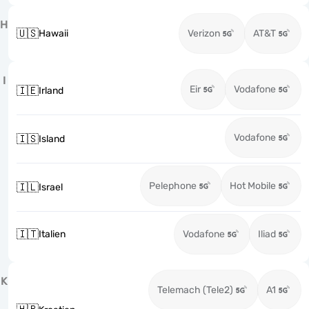
H
🇺🇸
Hawaii
Verizon
AT&T
I
Eir
Vodafone
🇮🇪
Irland
Vodafone
🇮🇸
Island
Pelephone
Hot Mobile
🇮🇱
Israel
🇮🇹
Italien
Vodafone
Iliad
K
Telemach (Tele2)
A1