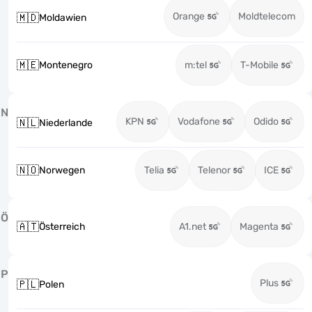
Orange
Moldtelecom
🇲🇩
Moldawien
🇲🇪
Montenegro
m:tel
T-Mobile
N
KPN
Vodafone
Odido
🇳🇱
Niederlande
🇳🇴
Norwegen
Telia
Telenor
ICE
Ö
🇦🇹
Österreich
A1.net
Magenta
P
Plus
🇵🇱
Polen