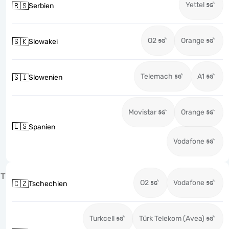
Yettel
🇷🇸
Serbien
O2
Orange
🇸🇰
Slowakei
Telemach
A1
🇸🇮
Slowenien
Movistar
Orange
🇪🇸
Spanien
Vodafone
T
O2
Vodafone
🇨🇿
Tschechien
Turkcell
Türk Telekom (Avea)