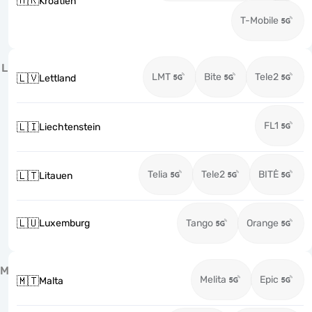
🇭🇷
Kroatien
T-Mobile
L
LMT
Bite
Tele2
🇱🇻
Lettland
FL1
🇱🇮
Liechtenstein
Telia
Tele2
BITĖ
🇱🇹
Litauen
🇱🇺
Luxemburg
Tango
Orange
M
Melita
Epic
🇲🇹
Malta