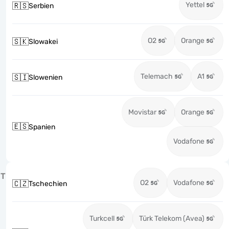
Yettel
🇷🇸
Serbien
O2
Orange
🇸🇰
Slowakei
Telemach
A1
🇸🇮
Slowenien
Movistar
Orange
🇪🇸
Spanien
Vodafone
T
O2
Vodafone
🇨🇿
Tschechien
Turkcell
Türk Telekom (Avea)