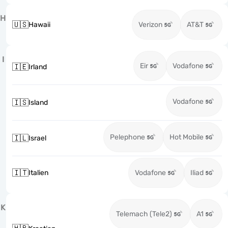
H
🇺🇸
Hawaii
Verizon
AT&T
I
Eir
Vodafone
🇮🇪
Irland
Vodafone
🇮🇸
Island
Pelephone
Hot Mobile
🇮🇱
Israel
🇮🇹
Italien
Vodafone
Iliad
K
Telemach (Tele2)
A1