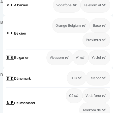
A
🇦🇱
Albanien
Vodafone
Telekom.al
B
Orange Belgium
Base
🇧🇪
Belgien
Proximus
🇧🇬
Bulgarien
Vivacom
A1
Yettel
D
TDC
Telenor
🇩🇰
Dänemark
O2
Vodafone
🇩🇪
Deutschland
Telekom.de