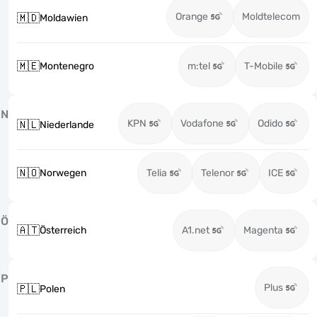
Orange
Moldtelecom
🇲🇩
Moldawien
🇲🇪
Montenegro
m:tel
T-Mobile
N
KPN
Vodafone
Odido
🇳🇱
Niederlande
🇳🇴
Norwegen
Telia
Telenor
ICE
Ö
🇦🇹
Österreich
A1.net
Magenta
P
Plus
🇵🇱
Polen