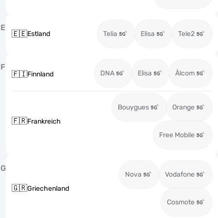
E
🇪🇪
Estland
Telia
Elisa
Tele2
F
DNA
Elisa
Ålcom
🇫🇮
Finnland
Bouygues
Orange
🇫🇷
Frankreich
Free Mobile
G
Nova
Vodafone
🇬🇷
Griechenland
Cosmote