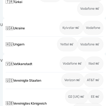
🇹🇷
Türkei
Vodafone
U
Kyivstar
Vodafone
🇺🇦
Ukraine
🇭🇺
Ungarn
Yettel
Vodafone
V
Vodafone
Iliad
🇻🇦
Vatikanstadt
Verizon
AT&T
🇺🇸
Vereinigte Staaten
O2 (UK)
EE
🇬🇧
Vereinigtes Königreich