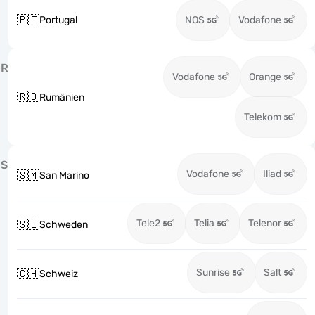
🇵🇹
Portugal
NOS
Vodafone
R
Vodafone
Orange
🇷🇴
Rumänien
Telekom
S
Vodafone
Iliad
🇸🇲
San Marino
Tele2
Telia
Telenor
🇸🇪
Schweden
Sunrise
Salt
🇨🇭
Schweiz