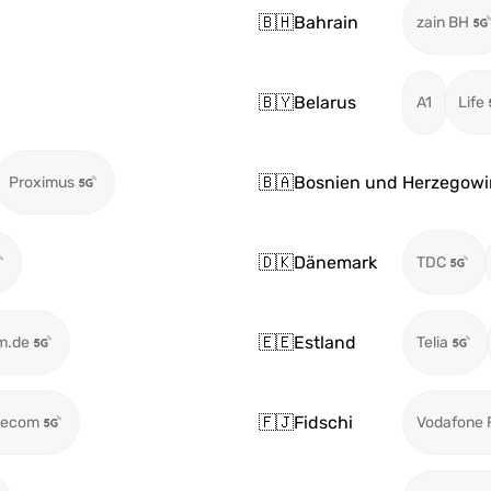
🇧🇭
Bahrain
zain BH
🇧🇾
Belarus
A1
Life
🇧🇦
Bosnien und Herzegowi
Proximus
🇩🇰
Dänemark
TDC
🇪🇪
Estland
m.de
Telia
🇫🇯
Fidschi
lecom
Vodafone F