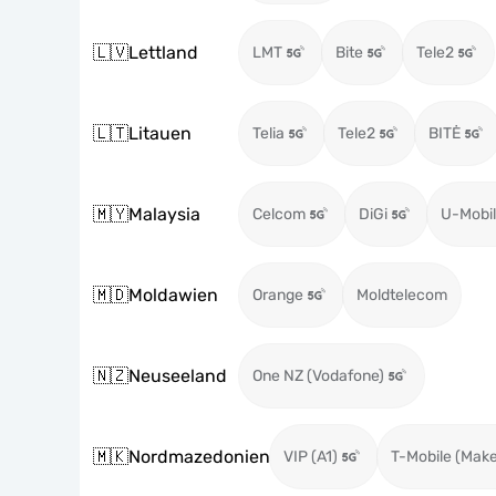
🇱🇻
Lettland
LMT
Bite
Tele2
🇱🇹
Litauen
Telia
Tele2
BITĖ
🇲🇾
Malaysia
Celcom
DiGi
U-Mobil
🇲🇩
Moldawien
Orange
Moldtelecom
🇳🇿
Neuseeland
One NZ (Vodafone)
🇲🇰
Nordmazedonien
VIP (A1)
T-Mobile (Mak