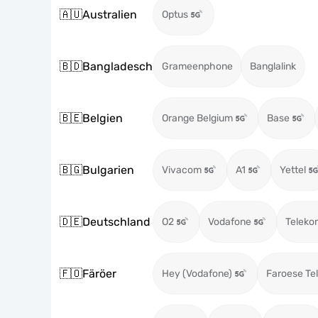
🇦🇺
Australien
Optus
🇧🇩
Bangladesch
Grameenphone
Banglalink
🇧🇪
Belgien
Orange Belgium
Base
🇧🇬
Bulgarien
Vivacom
A1
Yettel
🇩🇪
Deutschland
O2
Vodafone
Teleko
🇫🇴
Färöer
Hey (Vodafone)
Faroese Te