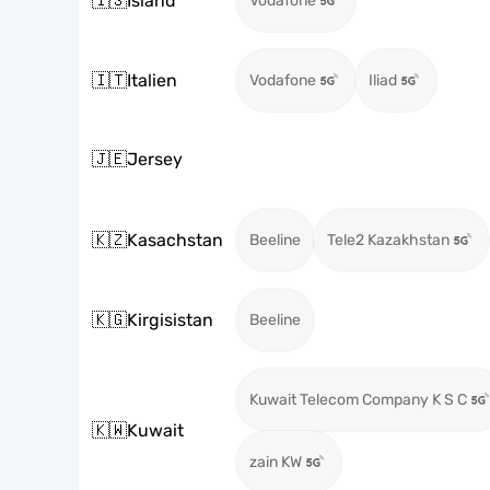
🇮🇸
Island
Vodafone
🇮🇹
Italien
Vodafone
Iliad
🇯🇪
Jersey
🇰🇿
Kasachstan
Beeline
Tele2 Kazakhstan
🇰🇬
Kirgisistan
Beeline
Kuwait Telecom Company K S C
🇰🇼
Kuwait
zain KW