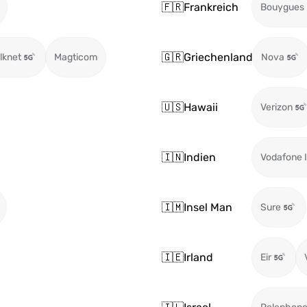
🇫🇷
Frankreich
Bouygues
🇬🇷
Griechenland
ilknet
Magticom
Nova
🇺🇸
Hawaii
Verizon
🇮🇳
Indien
Vodafone I
🇮🇲
Insel Man
Sure
🇮🇪
Irland
Eir