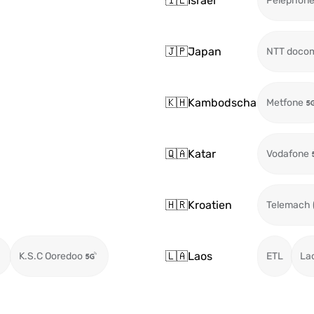
🇮🇱
Israel
Pelephon
🇯🇵
Japan
NTT doco
🇰🇭
Kambodscha
Metfone
🇶🇦
Katar
Vodafone
🇭🇷
Kroatien
Telemach 
🇱🇦
Laos
K.S.C Ooredoo
ETL
La