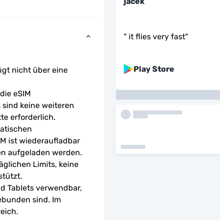
jacek
"
it flies very fast
"
Play Store
ügt nicht über eine 
ie eSIM 
sind keine weiteren 
te erforderlich.
atischen 
M ist wiederaufladbar 
en aufgeladen werden.
glichen Limits, keine 
tützt.
d Tablets verwendbar, 
ebunden sind. Im 
eich.