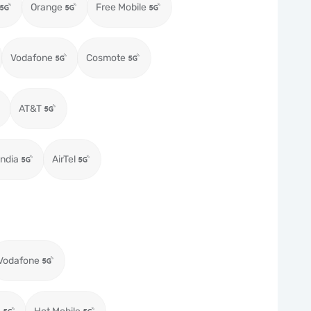
Orange
Free Mobile
Vodafone
Cosmote
AT&T
ndia
AirTel
Vodafone