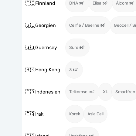
🇫🇮
Finnland
DNA
Elisa
Ålcom
🇬🇪
Georgien
Cellfie / Beeline
Geocell / S
🇬🇬
Guernsey
Sure
🇭🇰
Hong Kong
3
🇮🇩
Indonesien
Telkomsel
XL
Smartfren
🇮🇶
Irak
Korek
Asia Cell