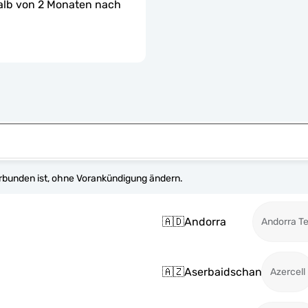
halb von 2 Monaten nach 
erbunden ist, ohne Vorankündigung ändern.
🇦🇩
Andorra
Andorra T
🇦🇿
Aserbaidschan
Azercell