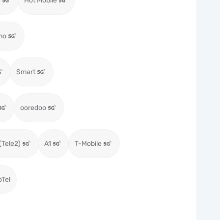
e
Hot Mobile
mo
Smart
ooredoo
(Tele2)
A1
T-Mobile
oTel