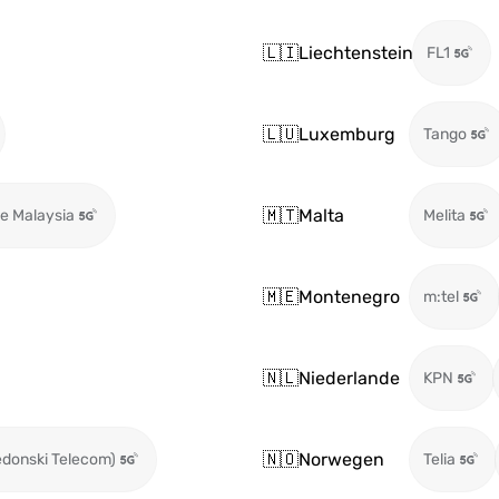
🇱🇮
Liechtenstein
FL1
🇱🇺
Luxemburg
Tango
🇲🇹
Malta
e Malaysia
Melita
🇲🇪
Montenegro
m:tel
🇳🇱
Niederlande
KPN
🇳🇴
Norwegen
edonski Telecom)
Telia