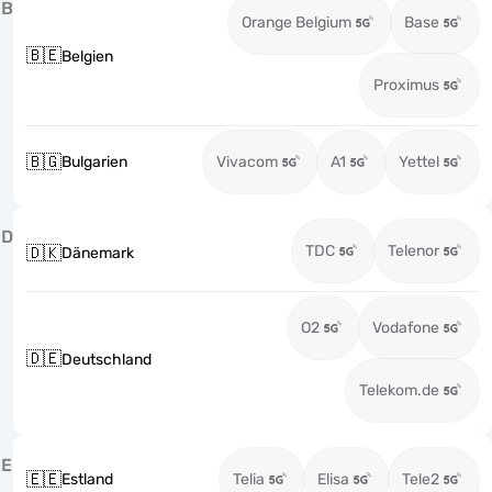
B
Orange Belgium
Base
🇧🇪
Belgien
Proximus
🇧🇬
Bulgarien
Vivacom
A1
Yettel
D
TDC
Telenor
🇩🇰
Dänemark
O2
Vodafone
🇩🇪
Deutschland
Telekom.de
E
🇪🇪
Estland
Telia
Elisa
Tele2