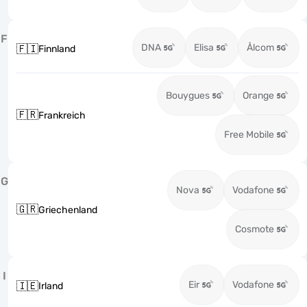
F
DNA
Elisa
Ålcom
🇫🇮
Finnland
Bouygues
Orange
🇫🇷
Frankreich
Free Mobile
G
Nova
Vodafone
🇬🇷
Griechenland
Cosmote
I
Eir
Vodafone
🇮🇪
Irland