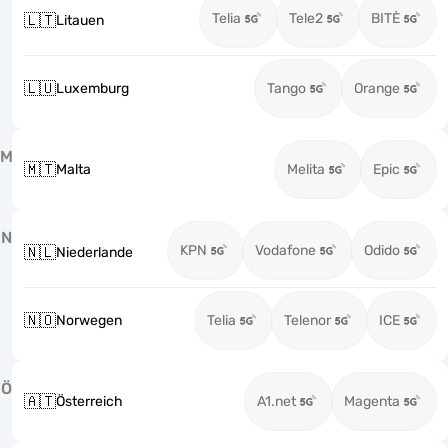
Telia
Tele2
BITĖ
🇱🇹
Litauen
🇱🇺
Luxemburg
Tango
Orange
M
🇲🇹
Malta
Melita
Epic
N
KPN
Vodafone
Odido
🇳🇱
Niederlande
🇳🇴
Norwegen
Telia
Telenor
ICE
Ö
🇦🇹
Österreich
A1.net
Magenta