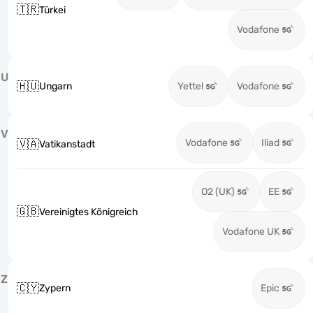
🇹🇷
Türkei
Vodafone
U
🇭🇺
Ungarn
Yettel
Vodafone
V
Vodafone
Iliad
🇻🇦
Vatikanstadt
O2 (UK)
EE
🇬🇧
Vereinigtes Königreich
Vodafone UK
Z
🇨🇾
Zypern
Epic