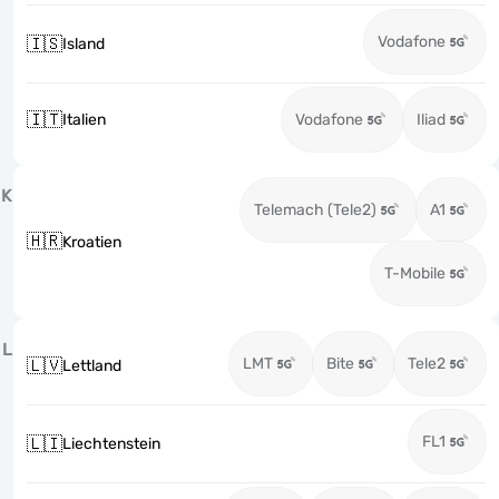
Vodafone
🇮🇸
Island
🇮🇹
Italien
Vodafone
Iliad
K
Telemach (Tele2)
A1
🇭🇷
Kroatien
T-Mobile
L
LMT
Bite
Tele2
🇱🇻
Lettland
FL1
🇱🇮
Liechtenstein