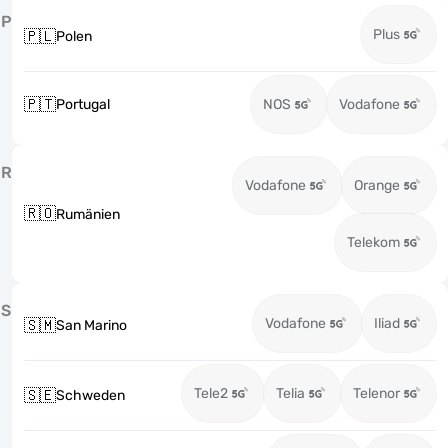
P
Plus
🇵🇱
Polen
🇵🇹
Portugal
NOS
Vodafone
R
Vodafone
Orange
🇷🇴
Rumänien
Telekom
S
Vodafone
Iliad
🇸🇲
San Marino
Tele2
Telia
Telenor
🇸🇪
Schweden