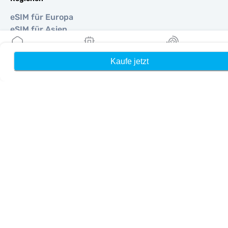
eSIM für Europa
eSIM für Asien
eSIM für Amerika
eSIM für Naher Osten
Kaufe jetzt
Heim
Meine eSIMs
Belohnung
eSIM für Ozeanien
eSIM für Afrika
Länder
eSIM für Vereinigte Staaten
eSIM für Japan
eSIM für Kanada
eSIM für Spanien
eSIM für Italien
eSIM für Vereinigtes Königreich
eSIM für Vereinigte Arabische Emirate
eSIM für Singapur