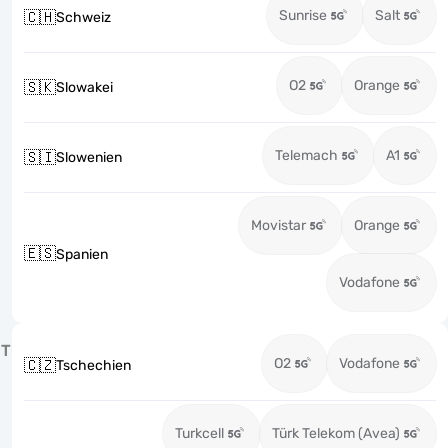
Sunrise
Salt
🇨🇭
Schweiz
O2
Orange
🇸🇰
Slowakei
Telemach
A1
🇸🇮
Slowenien
Movistar
Orange
🇪🇸
Spanien
Vodafone
T
O2
Vodafone
🇨🇿
Tschechien
Turkcell
Türk Telekom (Avea)