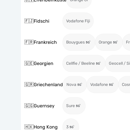
🇫🇯
Fidschi
Vodafone Fiji
🇫🇷
Frankreich
Bouygues
Orange
Fr
🇬🇪
Georgien
Cellfie / Beeline
Geocell / S
🇬🇷
Griechenland
Nova
Vodafone
Cos
🇬🇬
Guernsey
Sure
🇭🇰
Hong Kong
3