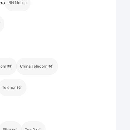
na
BH Mobile
T
com
China Telecom
Telenor
Elisa
Tele2