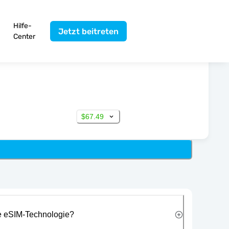
Hilfe-
Jetzt beitreten
Center
$67.49
ie eSIM-Technologie?