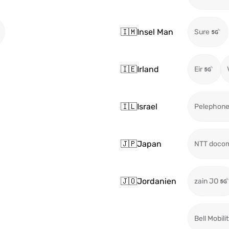
🇮🇲
Insel Man
Sure
🇮🇪
Irland
Eir
🇮🇱
Israel
Pelephon
🇯🇵
Japan
NTT doco
🇯🇴
Jordanien
zain JO
Bell Mobili