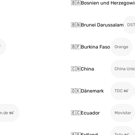
🇧🇦
Bosnien und Herzegowi
🇧🇳
Brunei Darussalam
DS
🇧🇫
Burkina Faso
Orange
🇨🇳
China
China Uni
🇩🇰
Dänemark
TDC
🇪🇨
Ecuador
m.de
Movistar
🇪🇪
Estland
Telia