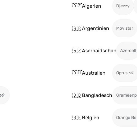
🇩🇿
Algerien
Djezzy
🇦🇷
Argentinien
Movistar
🇦🇿
Aserbaidschan
Azercell
🇦🇺
Australien
Optus
🇧🇩
Bangladesch
Grameenp
🇧🇪
Belgien
Orange Be