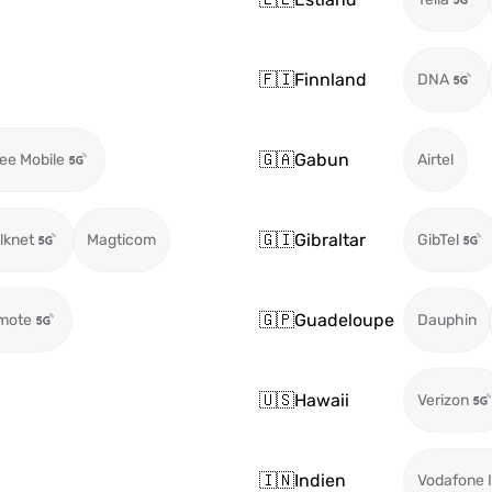
🇫🇮
Finnland
DNA
🇬🇦
Gabun
ee Mobile
Airtel
🇬🇮
Gibraltar
ilknet
Magticom
GibTel
🇬🇵
Guadeloupe
mote
Dauphin
🇺🇸
Hawaii
Verizon
🇮🇳
Indien
Vodafone I