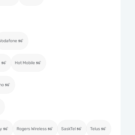
Vodafone
e
Hot Mobile
mo
ty
Rogers Wireless
SaskTel
Telus