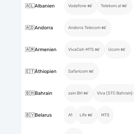
🇦🇱
Albanien
Vodafone
Telekom.al
🇦🇩
Andorra
Andorra Telecom
🇦🇲
Armenien
VivaCell-MTS
Ucom
🇪🇹
Äthiopien
Safaricom
🇧🇭
Bahrain
zain BH
Viva (STC Bahrain)
🇧🇾
Belarus
A1
Life
MTS