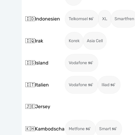
🇮🇩
Indonesien
Telkomsel
XL
Smartfren
🇮🇶
Irak
Korek
Asia Cell
🇮🇸
Island
Vodafone
🇮🇹
Italien
Vodafone
Iliad
🇯🇪
Jersey
🇰🇭
Kambodscha
Metfone
Smart