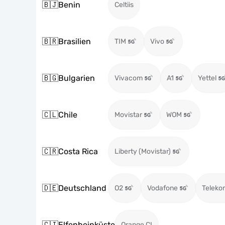
🇧🇯
Benin
Celtiis
🇧🇷
Brasilien
TIM
Vivo
🇧🇬
Bulgarien
Vivacom
A1
Yettel
🇨🇱
Chile
Movistar
WOM
🇨🇷
Costa Rica
Liberty (Movistar)
🇩🇪
Deutschland
O2
Vodafone
Teleko
🇨🇮
Elfenbeinküste
Orange CI