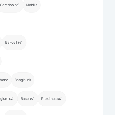
Ooredoo
Mobilis
Bakcell
hone
Banglalink
lgium
Base
Proximus