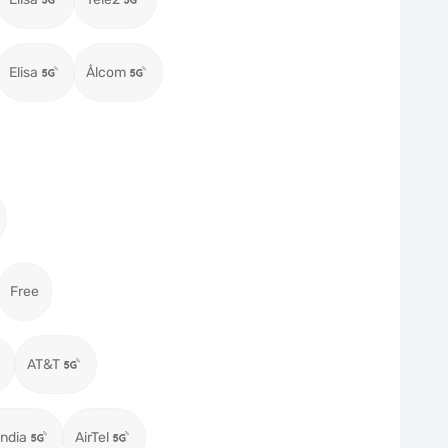
Elisa
Ålcom
Free
AT&T
ndia
AirTel