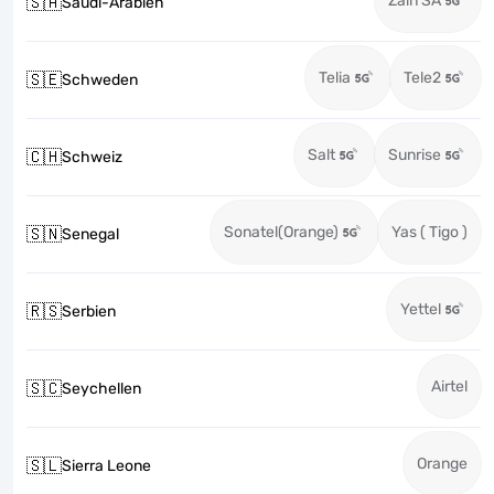
Zain SA
🇸🇦
Saudi-Arabien
Telia
Tele2
🇸🇪
Schweden
Salt
Sunrise
🇨🇭
Schweiz
Sonatel(Orange)
Yas ( Tigo )
🇸🇳
Senegal
Yettel
🇷🇸
Serbien
Airtel
🇸🇨
Seychellen
Orange
🇸🇱
Sierra Leone