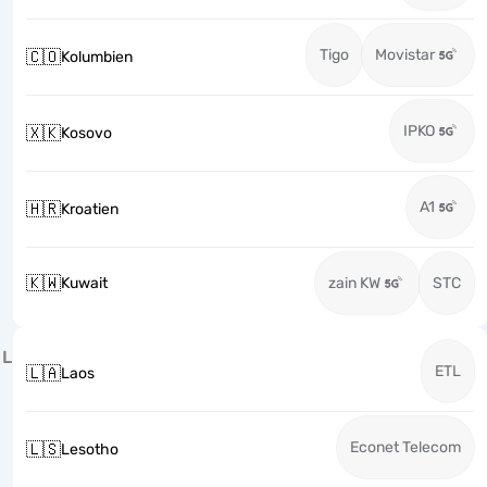
Tigo
Movistar
🇨🇴
Kolumbien
IPKO
🇽🇰
Kosovo
A1
🇭🇷
Kroatien
🇰🇼
Kuwait
zain KW
STC
L
ETL
🇱🇦
Laos
Econet Telecom
🇱🇸
Lesotho