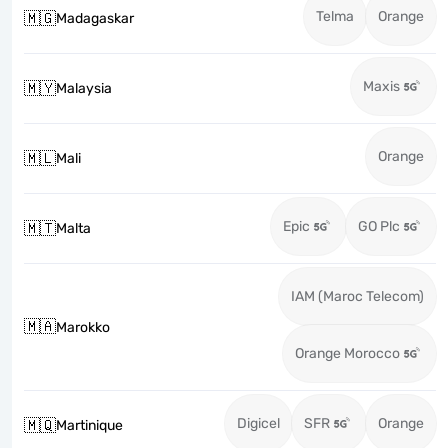
Telma
Orange
🇲🇬
Madagaskar
Maxis
🇲🇾
Malaysia
Orange
🇲🇱
Mali
Epic
GO Plc
🇲🇹
Malta
IAM (Maroc Telecom)
🇲🇦
Marokko
Orange Morocco
Digicel
SFR
Orange
🇲🇶
Martinique