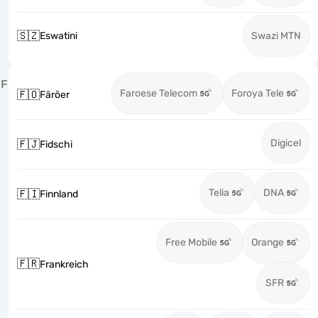
🇸🇿
Eswatini
Swazi MTN
F
Faroese Telecom
Foroya Tele
🇫🇴
Färöer
Digicel
🇫🇯
Fidschi
Telia
DNA
🇫🇮
Finnland
Free Mobile
Orange
🇫🇷
Frankreich
SFR