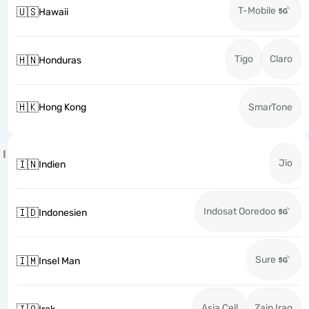
T-Mobile
🇺🇸
Hawaii
Tigo
Claro
🇭🇳
Honduras
🇭🇰
Hong Kong
SmarTone
I
Jio
🇮🇳
Indien
Indosat Ooredoo
🇮🇩
Indonesien
Sure
🇮🇲
Insel Man
Asia Cell
Zain Iraq