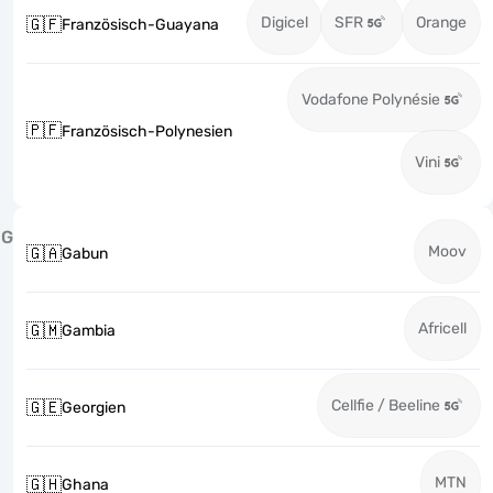
Digicel
SFR
Orange
🇬🇫
Französisch-Guayana
Vodafone Polynésie
🇵🇫
Französisch-Polynesien
Vini
G
Moov
🇬🇦
Gabun
Africell
🇬🇲
Gambia
Cellfie / Beeline
🇬🇪
Georgien
MTN
🇬🇭
Ghana