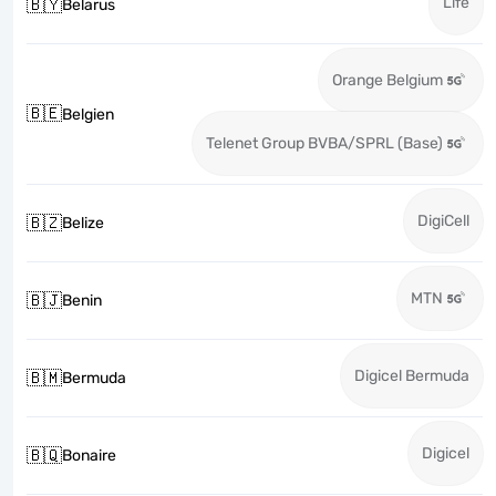
Life
🇧🇾
Belarus
Orange Belgium
🇧🇪
Belgien
Telenet Group BVBA/SPRL (Base)
DigiCell
🇧🇿
Belize
MTN
🇧🇯
Benin
Digicel Bermuda
🇧🇲
Bermuda
Digicel
🇧🇶
Bonaire