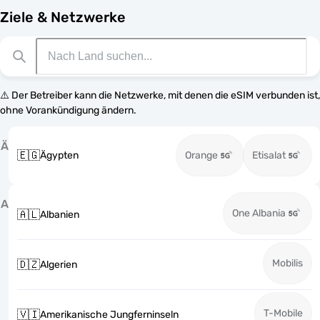
Ziele & Netzwerke
⚠️ Der Betreiber kann die Netzwerke, mit denen die eSIM verbunden ist,
ohne Vorankündigung ändern.
Ä
🇪🇬
Ägypten
Orange
Etisalat
A
One Albania
🇦🇱
Albanien
Mobilis
🇩🇿
Algerien
T-Mobile
🇻🇮
Amerikanische Jungferninseln