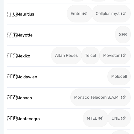
Emtel
Cellplus my.t
🇲🇺
Mauritius
SFR
🇾🇹
Mayotte
Altan Redes
Telcel
Movistar
🇲🇽
Mexiko
Moldcell
🇲🇩
Moldawien
Monaco Telecom S.A.M.
🇲🇨
Monaco
MTEL
ONE
🇲🇪
Montenegro