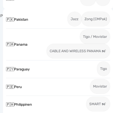
P
Jazz
Zong (CMPak)
🇵🇰
Pakistan
Tigo / Movistar
🇵🇦
Panama
CABLE AND WIRELESS PANAMA
Tigo
🇵🇾
Paraguay
Movistar
🇵🇪
Peru
SMART
🇵🇭
Philippinen