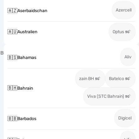
Azercell
🇦🇿
Aserbaidschan
🇦🇺
Australien
Optus
B
Aliv
🇧🇸
Bahamas
zain BH
Batelco
🇧🇭
Bahrain
Viva (STC Bahrain)
Digicel
🇧🇧
Barbados