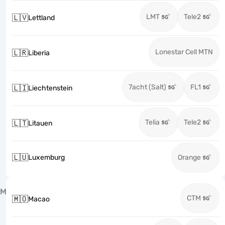
LMT
Tele2
🇱🇻
Lettland
Lonestar Cell MTN
🇱🇷
Liberia
7acht (Salt)
FL1
🇱🇮
Liechtenstein
Telia
Tele2
🇱🇹
Litauen
🇱🇺
Luxemburg
Orange
M
CTM
🇲🇴
Macao