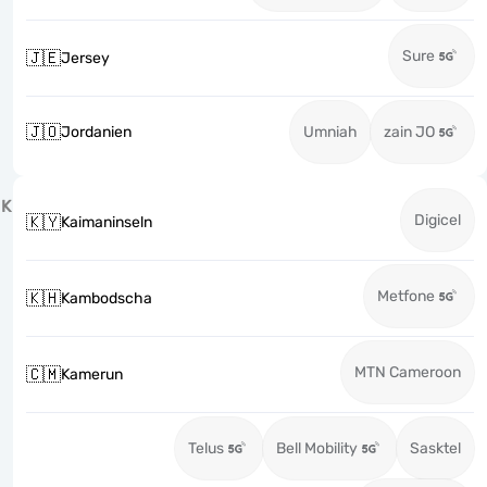
Sure
🇯🇪
Jersey
🇯🇴
Jordanien
Umniah
zain JO
K
Digicel
🇰🇾
Kaimaninseln
Metfone
🇰🇭
Kambodscha
MTN Cameroon
🇨🇲
Kamerun
Telus
Bell Mobility
Sasktel