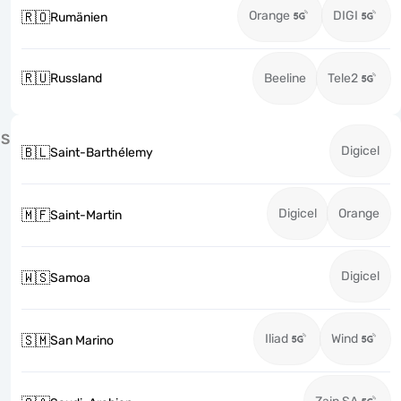
Orange
DIGI
🇷🇴
Rumänien
🇷🇺
Russland
Beeline
Tele2
S
Digicel
🇧🇱
Saint-Barthélemy
Digicel
Orange
🇲🇫
Saint-Martin
Digicel
🇼🇸
Samoa
Iliad
Wind
🇸🇲
San Marino