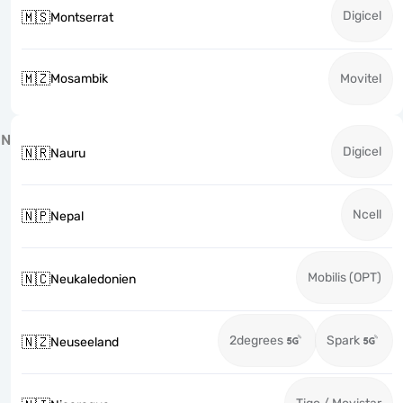
Digicel
🇲🇸
Montserrat
🇲🇿
Mosambik
Movitel
N
Digicel
🇳🇷
Nauru
Ncell
🇳🇵
Nepal
Mobilis (OPT)
🇳🇨
Neukaledonien
2degrees
Spark
🇳🇿
Neuseeland