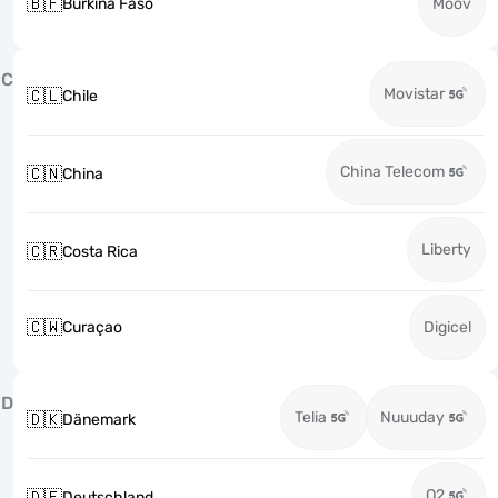
🇧🇫
Burkina Faso
Moov
C
Movistar
🇨🇱
Chile
China Telecom
🇨🇳
China
Liberty
🇨🇷
Costa Rica
🇨🇼
Curaçao
Digicel
D
Telia
Nuuuday
🇩🇰
Dänemark
O2
🇩🇪
Deutschland