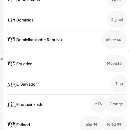
Digicel
🇩🇲
Dominica
🇩🇴
Dominikanische Republik
Altice
E
Movistar
🇪🇨
Ecuador
Tigo
🇸🇻
El Salvador
MTN
Orange
🇨🇮
Elfenbeinküste
Telia
Tele2
🇪🇪
Estland