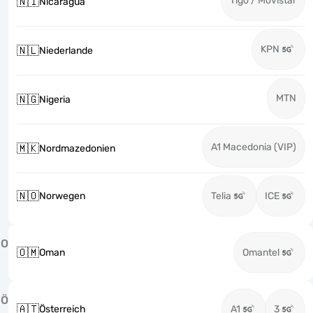
Tigo / Movistar
🇳🇮
Nicaragua
KPN
🇳🇱
Niederlande
MTN
🇳🇬
Nigeria
A1 Macedonia (VIP)
🇲🇰
Nordmazedonien
🇳🇴
Norwegen
Telia
ICE
O
🇴🇲
Oman
Omantel
Ö
🇦🇹
Österreich
A1
3