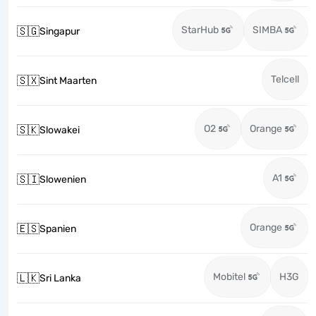
StarHub
SIMBA
🇸🇬
Singapur
Telcell
🇸🇽
Sint Maarten
O2
Orange
🇸🇰
Slowakei
A1
🇸🇮
Slowenien
Orange
🇪🇸
Spanien
Mobitel
H3G
🇱🇰
Sri Lanka