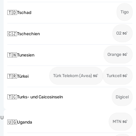
Tigo
🇹🇩
Tschad
O2
🇨🇿
Tschechien
Orange
🇹🇳
Tunesien
Türk Telekom (Avea)
Turkcell
🇹🇷
Türkei
🇹🇨
Turks- und Caicosinseln
Digicel
U
MTN
🇺🇬
Uganda