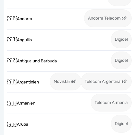
Andorra Telecom
🇦🇩
Andorra
Digicel
🇦🇮
Anguilla
Digicel
🇦🇬
Antigua und Barbuda
Movistar
Telecom Argentina
🇦🇷
Argentinien
Telecom Armenia
🇦🇲
Armenien
Digicel
🇦🇼
Aruba