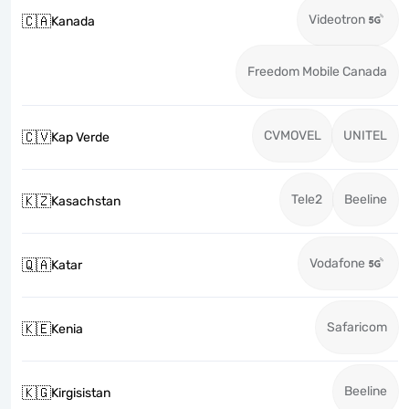
Videotron
🇨🇦
Kanada
Freedom Mobile Canada
CVMOVEL
UNITEL
🇨🇻
Kap Verde
Tele2
Beeline
🇰🇿
Kasachstan
Vodafone
🇶🇦
Katar
Safaricom
🇰🇪
Kenia
Beeline
🇰🇬
Kirgisistan