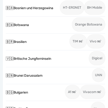
HT-ERONET
BH Mobile
🇧🇦
Bosnien und Herzegowina
Orange Botswana
🇧🇼
Botswana
TIM
Vivo
🇧🇷
Brasilien
Digicel
🇻🇬
Britische Jungferninseln
UNN
🇧🇳
Brunei Darussalam
A1
Vivacom
🇧🇬
Bulgarien