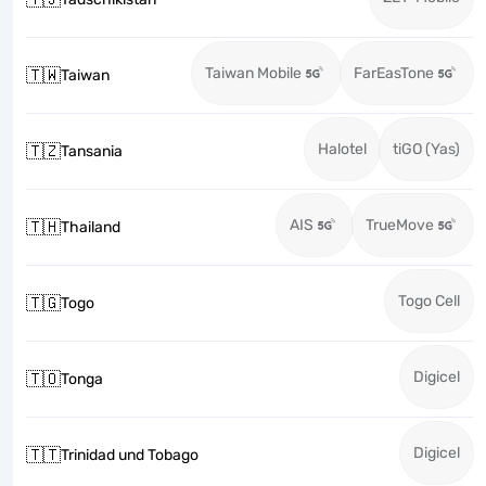
Taiwan Mobile
FarEasTone
🇹🇼
Taiwan
Halotel
tiGO (Yas)
🇹🇿
Tansania
AIS
TrueMove
🇹🇭
Thailand
Togo Cell
🇹🇬
Togo
Digicel
🇹🇴
Tonga
Digicel
🇹🇹
Trinidad und Tobago