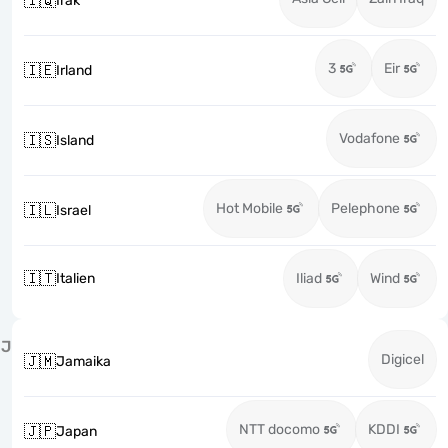
🇮🇶
Irak
3
Eir
🇮🇪
Irland
Vodafone
🇮🇸
Island
Hot Mobile
Pelephone
🇮🇱
Israel
🇮🇹
Italien
Iliad
Wind
J
Digicel
🇯🇲
Jamaika
NTT docomo
KDDI
🇯🇵
Japan