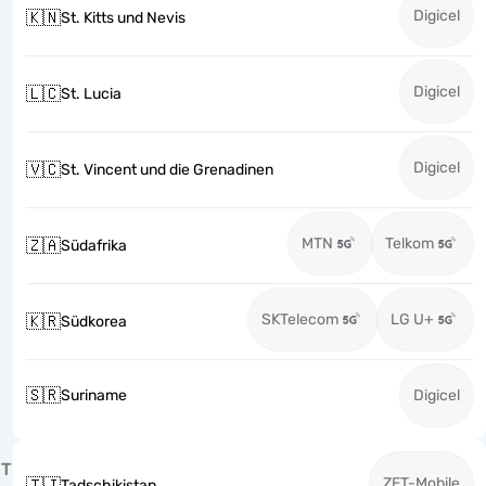
Digicel
🇰🇳
St. Kitts und Nevis
Digicel
🇱🇨
St. Lucia
Digicel
🇻🇨
St. Vincent und die Grenadinen
MTN
Telkom
🇿🇦
Südafrika
SKTelecom
LG U+
🇰🇷
Südkorea
🇸🇷
Suriname
Digicel
T
ZET-Mobile
🇹🇯
Tadschikistan