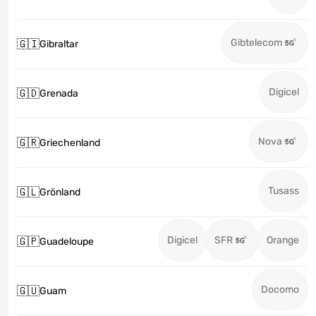
Gibtelecom
🇬🇮
Gibraltar
Digicel
🇬🇩
Grenada
Nova
🇬🇷
Griechenland
Tusass
🇬🇱
Grönland
Digicel
SFR
Orange
🇬🇵
Guadeloupe
Docomo
🇬🇺
Guam