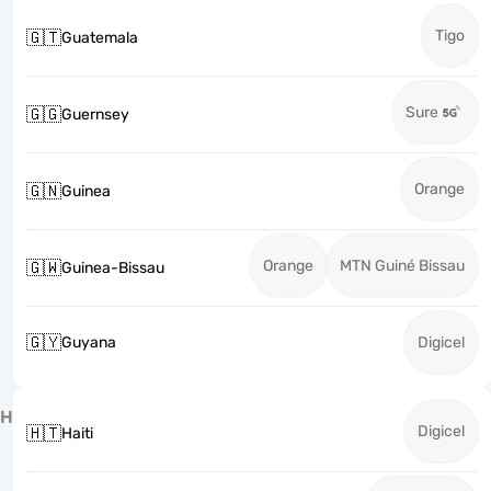
Tigo
🇬🇹
Guatemala
Sure
🇬🇬
Guernsey
Orange
🇬🇳
Guinea
Orange
MTN Guiné Bissau
🇬🇼
Guinea-Bissau
🇬🇾
Guyana
Digicel
H
Digicel
🇭🇹
Haiti