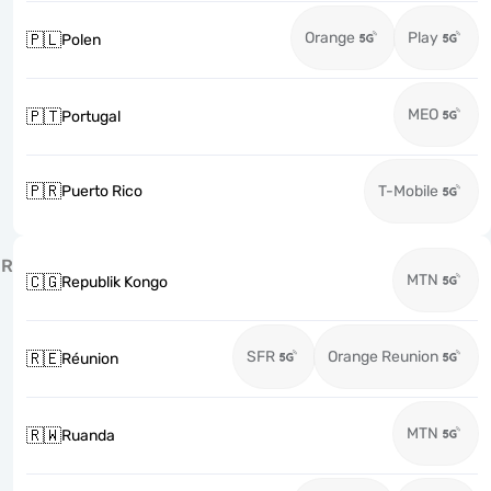
Orange
Play
🇵🇱
Polen
MEO
🇵🇹
Portugal
🇵🇷
Puerto Rico
T-Mobile
R
MTN
🇨🇬
Republik Kongo
SFR
Orange Reunion
🇷🇪
Réunion
MTN
🇷🇼
Ruanda