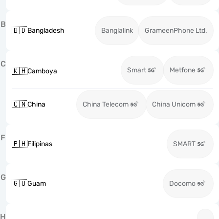
B
🇧🇩
Bangladesh
Banglalink
GrameenPhone Ltd.
C
Smart
Metfone
🇰🇭
Camboya
🇨🇳
China
China Telecom
China Unicom
F
🇵🇭
Filipinas
SMART
G
🇬🇺
Guam
Docomo
H