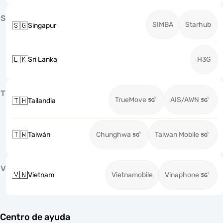
S
SIMBA
Starhub
🇸🇬
Singapur
🇱🇰
Sri Lanka
H3G
T
TrueMove
AIS/AWN
🇹🇭
Tailandia
🇹🇼
Taiwán
Chunghwa
Taiwan Mobile
V
🇻🇳
Vietnam
Vietnamobile
Vinaphone
Centro de ayuda