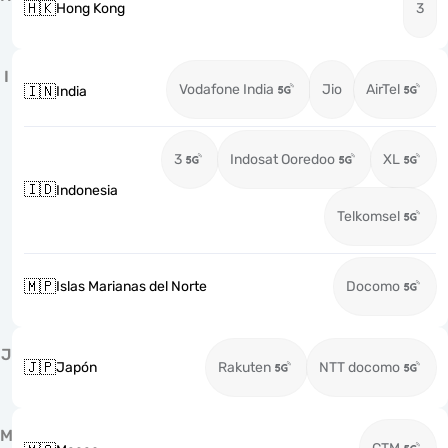
🇭🇰
Hong Kong
3
I
Vodafone India
Jio
AirTel
🇮🇳
India
3
Indosat Ooredoo
XL
🇮🇩
Indonesia
Telkomsel
🇲🇵
Islas Marianas del Norte
Docomo
J
🇯🇵
Japón
Rakuten
NTT docomo
M