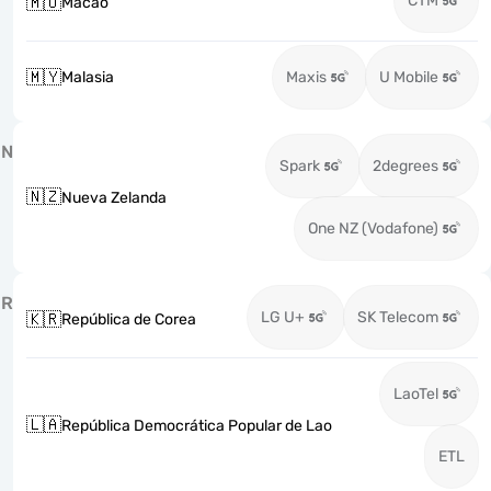
CTM
🇲🇴
Macao
🇲🇾
Malasia
Maxis
U Mobile
N
Spark
2degrees
🇳🇿
Nueva Zelanda
One NZ (Vodafone)
R
LG U+
SK Telecom
🇰🇷
República de Corea
LaoTel
🇱🇦
República Democrática Popular de Lao
ETL