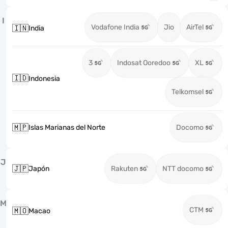
I
Vodafone India
Jio
AirTel
🇮🇳
India
3
Indosat Ooredoo
XL
🇮🇩
Indonesia
Telkomsel
🇲🇵
Islas Marianas del Norte
Docomo
J
🇯🇵
Japón
Rakuten
NTT docomo
M
CTM
🇲🇴
Macao