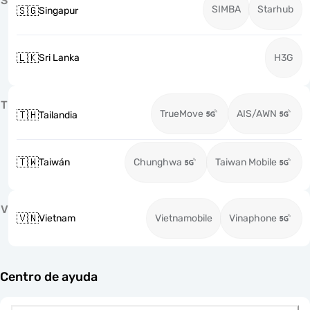
S
SIMBA
Starhub
🇸🇬
Singapur
🇱🇰
Sri Lanka
H3G
T
TrueMove
AIS/AWN
🇹🇭
Tailandia
🇹🇼
Taiwán
Chunghwa
Taiwan Mobile
V
🇻🇳
Vietnam
Vietnamobile
Vinaphone
Centro de ayuda