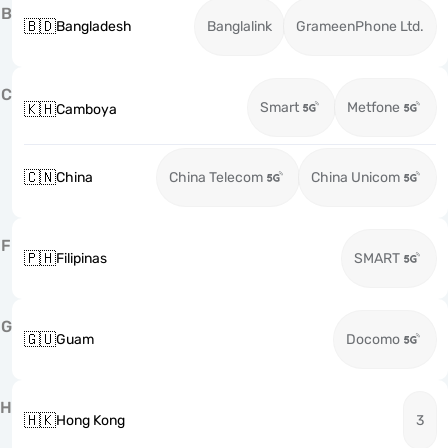
B
🇧🇩
Bangladesh
Banglalink
GrameenPhone Ltd.
C
Smart
Metfone
🇰🇭
Camboya
🇨🇳
China
China Telecom
China Unicom
F
🇵🇭
Filipinas
SMART
G
🇬🇺
Guam
Docomo
H
🇭🇰
Hong Kong
3