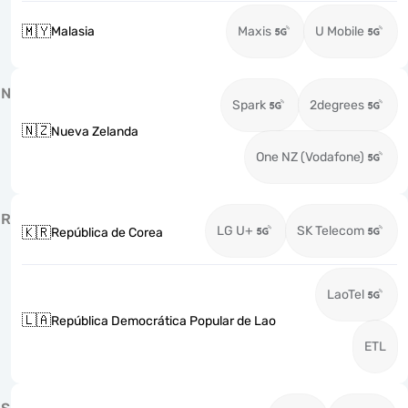
🇲🇾
Malasia
Maxis
U Mobile
N
Spark
2degrees
🇳🇿
Nueva Zelanda
One NZ (Vodafone)
R
LG U+
SK Telecom
🇰🇷
República de Corea
LaoTel
🇱🇦
República Democrática Popular de Lao
ETL