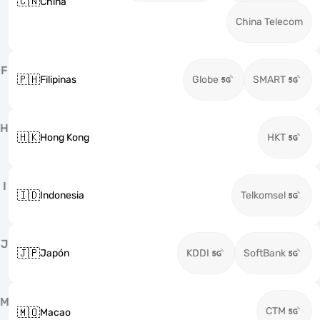
🇨🇳
China
China Telecom
F
🇵🇭
Filipinas
Globe
SMART
H
🇭🇰
Hong Kong
HKT
I
🇮🇩
Indonesia
Telkomsel
J
🇯🇵
Japón
KDDI
SoftBank
M
CTM
🇲🇴
Macao