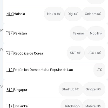
🇲🇾
Malasia
Maxis
Digi
Celcom
P
🇵🇰
Pakistán
Telenor
Mobilink
R
SKT
LGU+
🇰🇷
República de Corea
🇱🇦
República Democrática Popular de Lao
LTC
S
Starhub
Singtel
🇸🇬
Singapur
🇱🇰
Sri Lanka
Hutchison
Mobitel