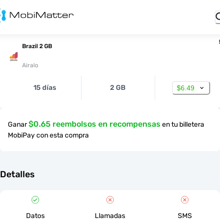
Brazil 2 GB
Airalo
15 días
2 GB
$6.49
$0.65 reembolsos en recompensas
Ganar
en tu billetera
MobiPay con esta compra
Detalles
Datos
Llamadas
SMS