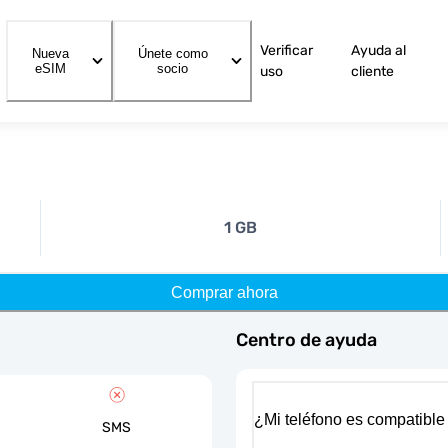
Verificar
Ayuda al
Nueva
Únete como
eSIM
socio
uso
cliente
1 GB
Comprar ahora
Centro de ayuda
¿Mi teléfono es compatible
SMS