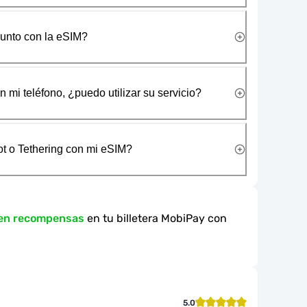
junto con la eSIM?
 mi teléfono, ¿puedo utilizar su servicio?
t o Tethering con mi eSIM?
 en recompensas
en tu billetera MobiPay con
5.0