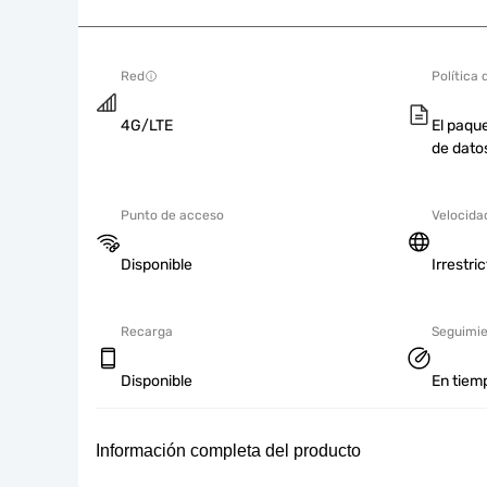
Red
Política 
4G/LTE
El paque
de dato
Punto de acceso
Velocida
Disponible
Irrestri
Recarga
Seguimie
Disponible
En tiemp
Información completa del producto