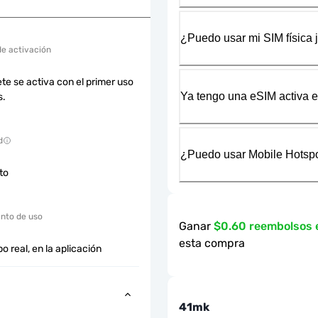
¿Puedo usar mi SIM física 
de activación
te se activa con el primer uso
Ya tengo una eSIM activa en
s.
d
¿Puedo usar Mobile Hotspo
cto
nto de uso
Ganar
$0.60 reembolsos
esta compra
o real, en la aplicación
41mk