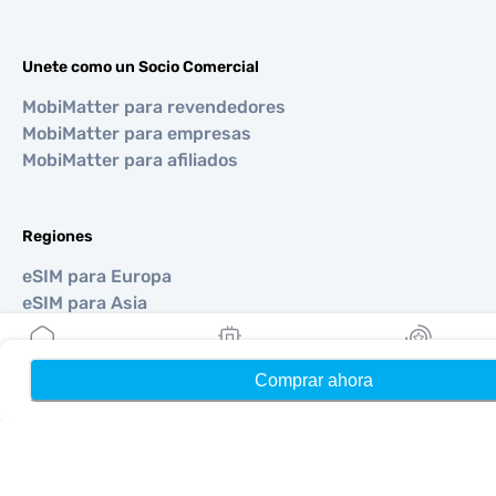
Unete como un Socio Comercial
MobiMatter para revendedores
MobiMatter para empresas
MobiMatter para afiliados
Regiones
eSIM para Europa
eSIM para Asia
eSIM para Américas
eSIM para Medio Oriente
Comprar ahora
Hogar
Mis eSIMs
Bonos
eSIM para Oceanía
eSIM para África
Países