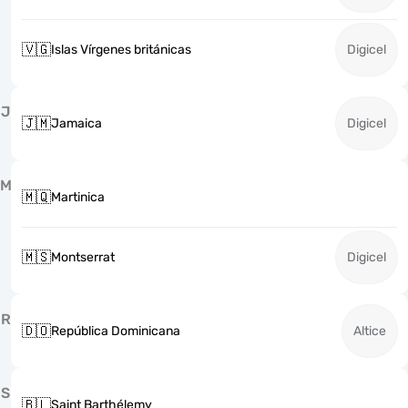
🇻🇬
Islas Vírgenes británicas
Digicel
J
🇯🇲
Jamaica
Digicel
M
🇲🇶
Martinica
🇲🇸
Montserrat
Digicel
R
🇩🇴
República Dominicana
Altice
S
🇧🇱
Saint Barthélemy