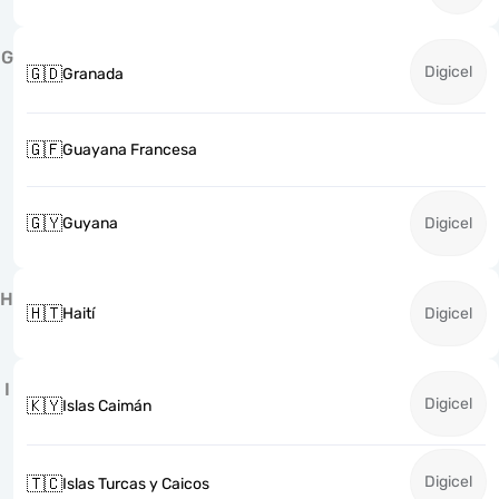
G
Digicel
🇬🇩
Granada
🇬🇫
Guayana Francesa
🇬🇾
Guyana
Digicel
H
🇭🇹
Haití
Digicel
I
Digicel
🇰🇾
Islas Caimán
Digicel
🇹🇨
Islas Turcas y Caicos