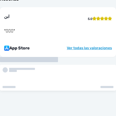
ابن
5.0
"
👌🏻🤝
"
App Store
Ver todas las valoraciones