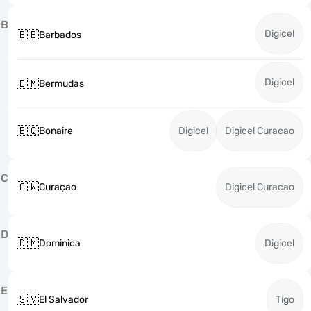
B
Digicel
🇧🇧
Barbados
Digicel
🇧🇲
Bermudas
🇧🇶
Bonaire
Digicel
Digicel Curacao
C
🇨🇼
Curaçao
Digicel Curacao
D
🇩🇲
Dominica
Digicel
E
🇸🇻
El Salvador
Tigo