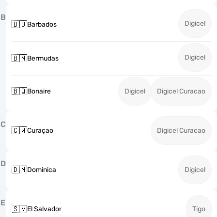
B
Digicel
🇧🇧
Barbados
Digicel
🇧🇲
Bermudas
🇧🇶
Bonaire
Digicel
Digicel Curacao
C
🇨🇼
Curaçao
Digicel Curacao
D
🇩🇲
Dominica
Digicel
E
🇸🇻
El Salvador
Tigo