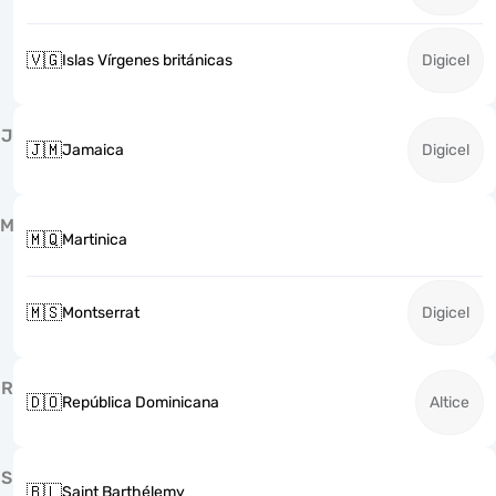
🇻🇬
Islas Vírgenes británicas
Digicel
J
🇯🇲
Jamaica
Digicel
M
🇲🇶
Martinica
🇲🇸
Montserrat
Digicel
R
🇩🇴
República Dominicana
Altice
S
🇧🇱
Saint Barthélemy