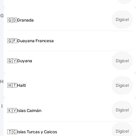
G
Digicel
🇬🇩
Granada
🇬🇫
Guayana Francesa
🇬🇾
Guyana
Digicel
H
🇭🇹
Haití
Digicel
I
Digicel
🇰🇾
Islas Caimán
Digicel
🇹🇨
Islas Turcas y Caicos