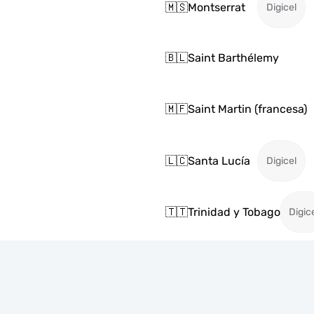
🇲🇸
Montserrat
Digicel
🇧🇱
Saint Barthélemy
🇲🇫
Saint Martin (francesa)
🇱🇨
Santa Lucía
Digicel
🇹🇹
Trinidad y Tobago
Digic