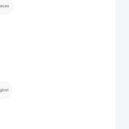
racao
gicel