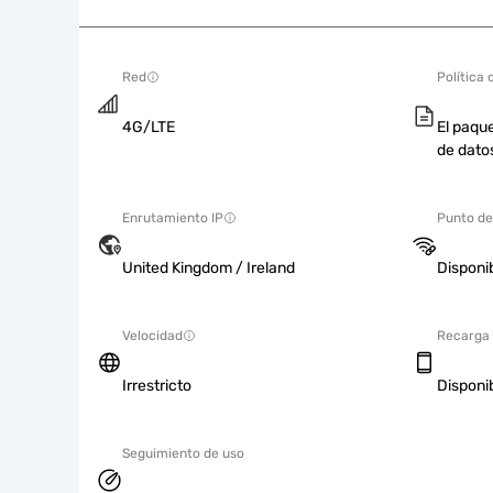
Red
Política 
4G/LTE
El paque
de dato
Enrutamiento IP
Punto de
United Kingdom / Ireland
Disponi
Velocidad
Recarga
Irrestricto
Disponi
Seguimiento de uso