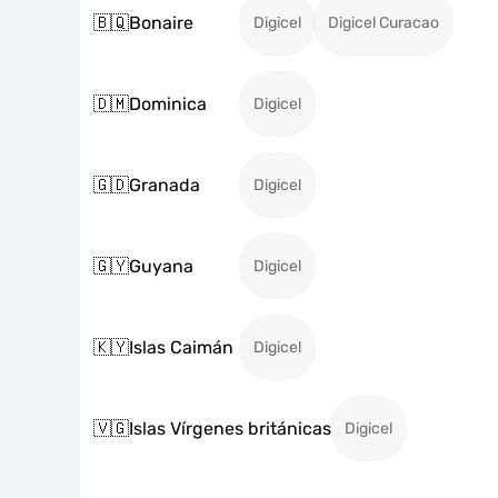
🇧🇶
Bonaire
Digicel
Digicel Curacao
🇩🇲
Dominica
Digicel
🇬🇩
Granada
Digicel
🇬🇾
Guyana
Digicel
🇰🇾
Islas Caimán
Digicel
🇻🇬
Islas Vírgenes británicas
Digicel