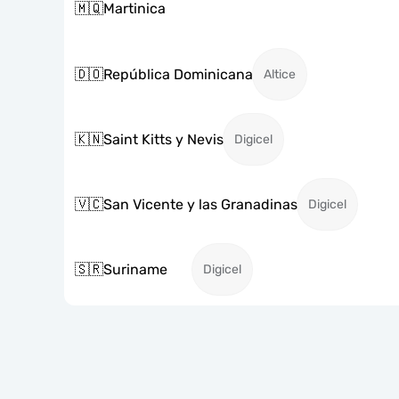
🇲🇶
Martinica
🇩🇴
República Dominicana
Altice
🇰🇳
Saint Kitts y Nevis
Digicel
🇻🇨
San Vicente y las Granadinas
Digicel
🇸🇷
Suriname
Digicel