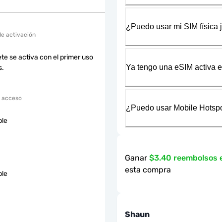
¿Puedo usar mi SIM física 
de activación
te se activa con el primer uso
Ya tengo una eSIM activa en
s.
 acceso
¿Puedo usar Mobile Hotspo
ble
Ganar
$3.40 reembolsos
esta compra
ble
Shaun