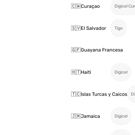
🇨🇼
Curaçao
Digicel Cu
🇸🇻
El Salvador
Tigo
🇬🇫
Guayana Francesa
🇭🇹
Haití
Digicel
🇹🇨
Islas Turcas y Caicos
Di
🇯🇲
Jamaica
Digicel