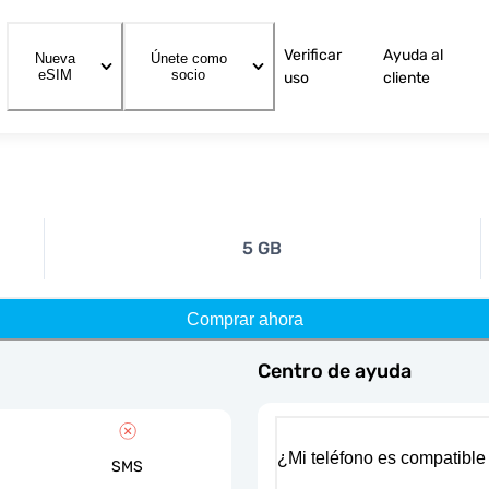
Verificar
Ayuda al
Nueva
Únete como
eSIM
socio
uso
cliente
5 GB
Comprar ahora
Centro de ayuda
¿Mi teléfono es compatible
SMS