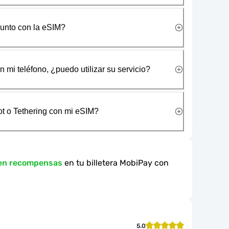
junto con la eSIM?
 mi teléfono, ¿puedo utilizar su servicio?
t o Tethering con mi eSIM?
 en recompensas
en tu billetera MobiPay con
5.0