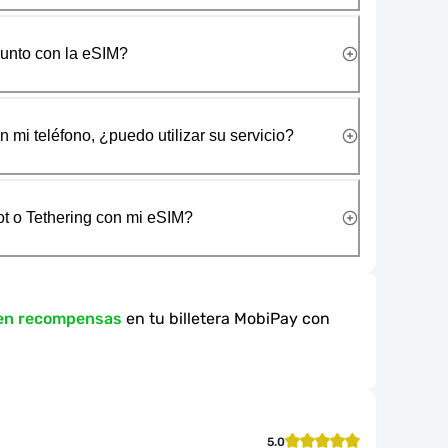
junto con la eSIM?
 mi teléfono, ¿puedo utilizar su servicio?
t o Tethering con mi eSIM?
 en recompensas
en tu billetera MobiPay con
5.0