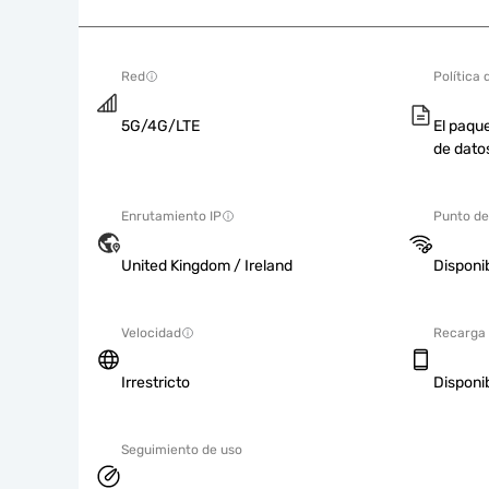
Red
Política 
5G/4G/LTE
El paque
de dato
Enrutamiento IP
Punto de
United Kingdom / Ireland
Disponi
Velocidad
Recarga
Irrestricto
Disponi
Seguimiento de uso