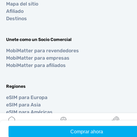
Mapa del sitio
Afiliado
Destinos
Unete como un Socio Comercial
MobiMatter para revendedores
MobiMatter para empresas
MobiMatter para afiliados
Regiones
eSIM para Europa
eSIM para Asia
eSIM para Américas
eSIM para Medio Oriente
eSIM para Oceanía
Comprar ahora
Hogar
Mis eSIMs
Bonos
eSIM para África