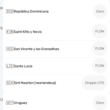
R
🇩🇴
República Dominicana
Claro
S
FLOW
🇰🇳
Saint Kitts y Nevis
FLOW
🇻🇨
San Vicente y las Granadinas
FLOW
🇱🇨
Santa Lucía
🇸🇽
Sint Maarten (neerlandesa)
Chippie UTS
U
🇺🇾
Uruguay
Claro