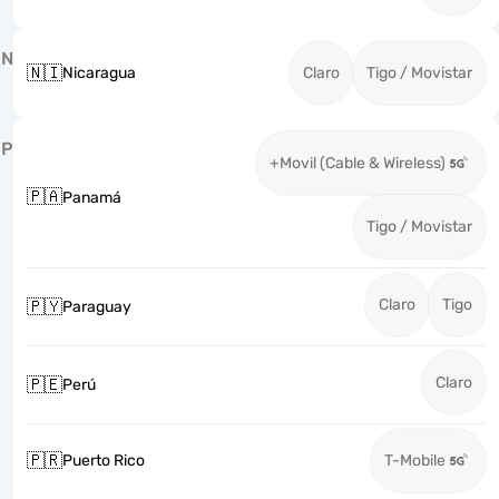
N
🇳🇮
Nicaragua
Claro
Tigo / Movistar
P
+Movil (Cable & Wireless)
🇵🇦
Panamá
Tigo / Movistar
Claro
Tigo
🇵🇾
Paraguay
Claro
🇵🇪
Perú
🇵🇷
Puerto Rico
T-Mobile