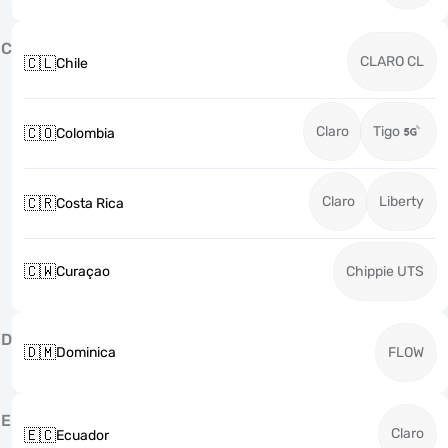
C
CLARO CL
🇨🇱
Chile
Claro
Tigo
🇨🇴
Colombia
Claro
Liberty
🇨🇷
Costa Rica
🇨🇼
Curaçao
Chippie UTS
D
🇩🇲
Dominica
FLOW
E
Claro
🇪🇨
Ecuador