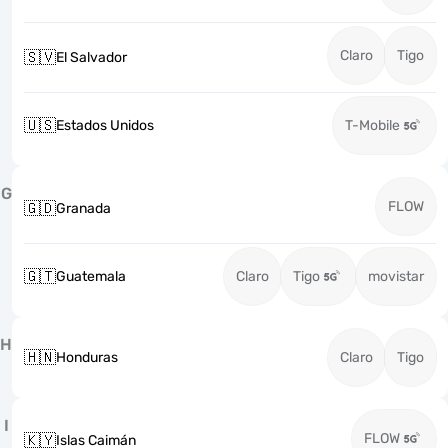
Claro
Tigo
🇸🇻
El Salvador
🇺🇸
Estados Unidos
T-Mobile
G
FLOW
🇬🇩
Granada
🇬🇹
Guatemala
Claro
Tigo
movistar
H
🇭🇳
Honduras
Claro
Tigo
I
FLOW
🇰🇾
Islas Caimán