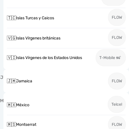
FLOW
🇹🇨
Islas Turcas y Caicos
FLOW
🇻🇬
Islas Vírgenes británicas
🇻🇮
Islas Vírgenes de los Estados Unidos
T-Mobile
J
🇯🇲
Jamaica
FLOW
M
Telcel
🇲🇽
México
🇲🇸
Montserrat
FLOW