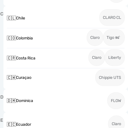
C
CLARO CL
🇨🇱
Chile
Claro
Tigo
🇨🇴
Colombia
Claro
Liberty
🇨🇷
Costa Rica
🇨🇼
Curaçao
Chippie UTS
D
🇩🇲
Dominica
FLOW
E
Claro
🇪🇨
Ecuador