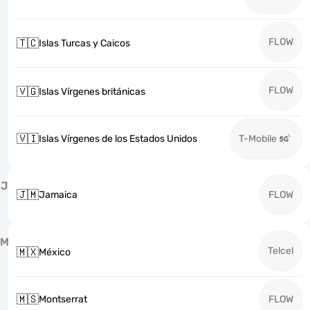
FLOW
🇹🇨
Islas Turcas y Caicos
FLOW
🇻🇬
Islas Vírgenes británicas
🇻🇮
Islas Vírgenes de los Estados Unidos
T-Mobile
J
🇯🇲
Jamaica
FLOW
M
Telcel
🇲🇽
México
🇲🇸
Montserrat
FLOW