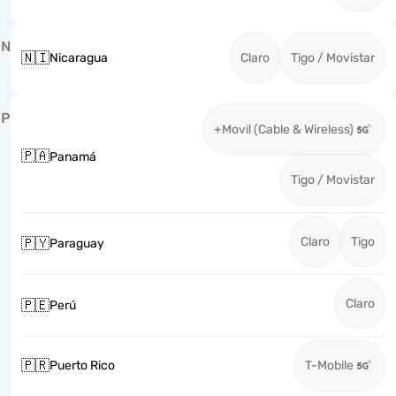
N
🇳🇮
Nicaragua
Claro
Tigo / Movistar
P
+Movil (Cable & Wireless)
🇵🇦
Panamá
Tigo / Movistar
Claro
Tigo
🇵🇾
Paraguay
Claro
🇵🇪
Perú
🇵🇷
Puerto Rico
T-Mobile