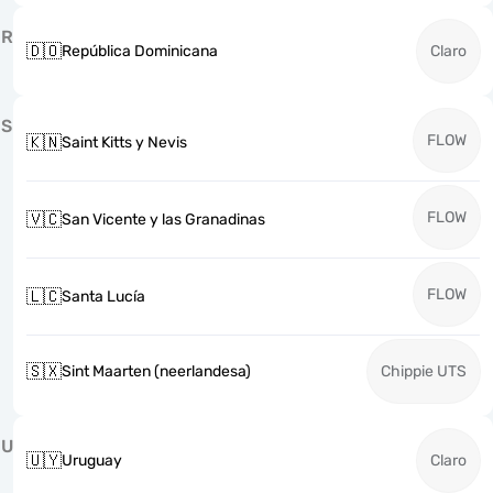
R
🇩🇴
República Dominicana
Claro
S
FLOW
🇰🇳
Saint Kitts y Nevis
FLOW
🇻🇨
San Vicente y las Granadinas
FLOW
🇱🇨
Santa Lucía
🇸🇽
Sint Maarten (neerlandesa)
Chippie UTS
U
🇺🇾
Uruguay
Claro