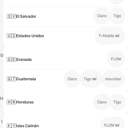
Claro
Tigo
🇸🇻
El Salvador
🇺🇸
Estados Unidos
T-Mobile
G
FLOW
🇬🇩
Granada
🇬🇹
Guatemala
Claro
Tigo
movistar
H
🇭🇳
Honduras
Claro
Tigo
I
FLOW
🇰🇾
Islas Caimán