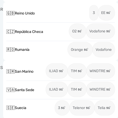
R
3
EE
🇬🇧
Reino Unido
O2
Vodafone
🇨🇿
República Checa
🇷🇴
Rumanía
Orange
Vodafone
S
ILIAD
TIM
WINDTRE
🇸🇲
San Marino
ILIAD
TIM
WINDTRE
🇻🇦
Santa Sede
🇸🇪
Suecia
3
Telenor
Telia