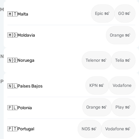
M
Epic
GO
🇲🇹
Malta
🇲🇩
Moldavia
Orange
N
🇳🇴
Noruega
Telenor
Telia
P
KPN
Vodafone
🇳🇱
Países Bajos
Orange
Play
🇵🇱
Polonia
🇵🇹
Portugal
NOS
Vodafone