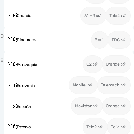
🇭🇷
Croacia
A1 HR
Tele2
D
🇩🇰
Dinamarca
3
TDC
E
O2
Orange
🇸🇰
Eslovaquia
Mobitel
Telemach
🇸🇮
Eslovenia
Movistar
Orange
🇪🇸
España
🇪🇪
Estonia
Tele2
Telia