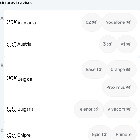
sin previo aviso.
A
O2
Vodafone
🇩🇪
Alemania
🇦🇹
Austria
3
A1
B
Base
Orange
🇧🇪
Bélgica
Proximus
🇧🇬
Bulgaria
Telenor
Vivacom
C
Epic
PrimeTel
🇨🇾
Chipre