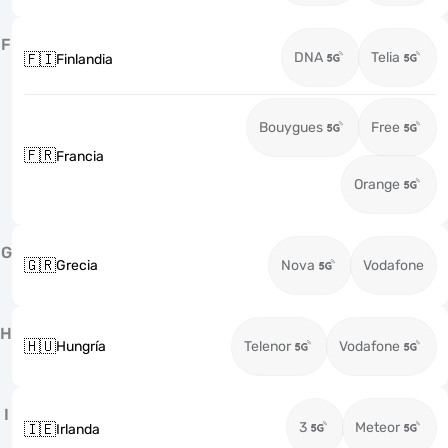
F
DNA
Telia
🇫🇮
Finlandia
Bouygues
Free
🇫🇷
Francia
Orange
G
🇬🇷
Grecia
Nova
Vodafone
H
🇭🇺
Hungría
Telenor
Vodafone
I
3
Meteor
🇮🇪
Irlanda