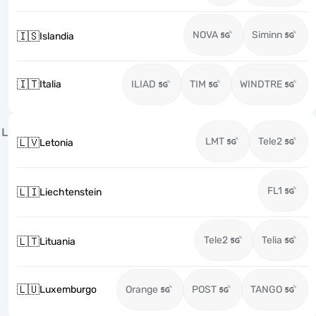
NOVA
Siminn
🇮🇸
Islandia
🇮🇹
Italia
ILIAD
TIM
WINDTRE
L
LMT
Tele2
🇱🇻
Letonia
FL1
🇱🇮
Liechtenstein
Tele2
Telia
🇱🇹
Lituania
🇱🇺
Luxemburgo
Orange
POST
TANGO