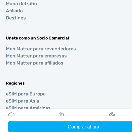
Mapa del sitio
Afiliado
Destinos
Unete como un Socio Comercial
MobiMatter para revendedores
MobiMatter para empresas
MobiMatter para afiliados
Regiones
eSIM para Europa
eSIM para Asia
eSIM para Américas
eSIM para Medio Oriente
eSIM para Oceanía
Comprar ahora
Hogar
Mis eSIMs
Bonos
eSIM para África