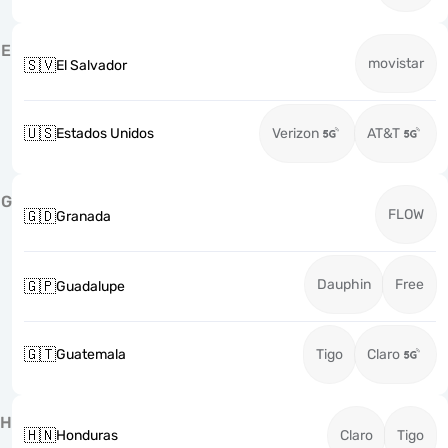
E
movistar
🇸🇻
El Salvador
🇺🇸
Estados Unidos
Verizon
AT&T
G
FLOW
🇬🇩
Granada
Dauphin
Free
🇬🇵
Guadalupe
🇬🇹
Guatemala
Tigo
Claro
H
🇭🇳
Honduras
Claro
Tigo