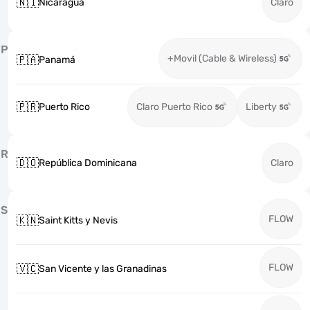
🇳🇮
Nicaragua
Claro
P
+Movil (Cable & Wireless)
🇵🇦
Panamá
🇵🇷
Puerto Rico
Claro Puerto Rico
Liberty
R
🇩🇴
República Dominicana
Claro
S
FLOW
🇰🇳
Saint Kitts y Nevis
FLOW
🇻🇨
San Vicente y las Granadinas