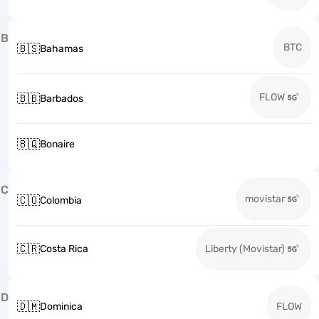
B
BTC
🇧🇸
Bahamas
FLOW
🇧🇧
Barbados
🇧🇶
Bonaire
C
movistar
🇨🇴
Colombia
🇨🇷
Costa Rica
Liberty (Movistar)
D
🇩🇲
Dominica
FLOW