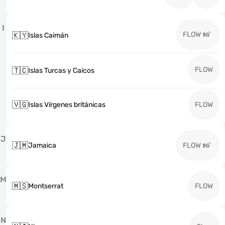
I
FLOW
🇰🇾
Islas Caimán
FLOW
🇹🇨
Islas Turcas y Caicos
🇻🇬
Islas Vírgenes británicas
FLOW
J
🇯🇲
Jamaica
FLOW
M
🇲🇸
Montserrat
FLOW
N