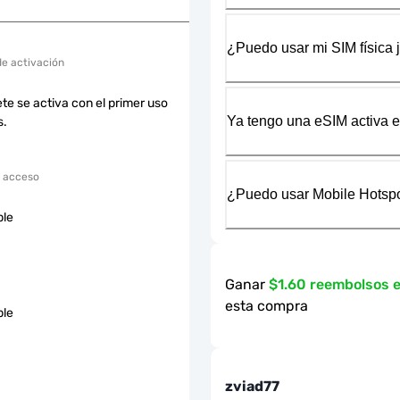
¿Puedo usar mi SIM física 
de activación
te se activa con el primer uso
Ya tengo una eSIM activa en
s.
 acceso
¿Puedo usar Mobile Hotspo
ble
Ganar
$1.60 reembolsos 
esta compra
ble
zviad77