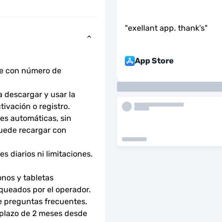
"
exellant app. thank’s
"
App Store
ne con número de 
descargar y usar la 
tivación o registro.
s automáticas, sin 
uede recargar con 
 diarios ni limitaciones. 
nos y tabletas 
ueados por el operador. 
e preguntas frecuentes.
 plazo de 2 meses desde 