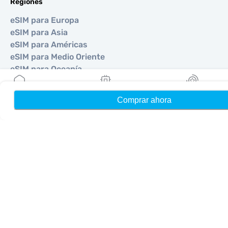
Regiones
eSIM para Europa
eSIM para Asia
eSIM para Américas
eSIM para Medio Oriente
eSIM para Oceanía
eSIM para África
Comprar ahora
Hogar
Mis eSIMs
Bonos
Países
eSIM para Estados Unidos
eSIM para Japón
eSIM para Canadá
eSIM para España
eSIM para Italia
eSIM para Reino Unido
eSIM para Emiratos Árabes Unidos
eSIM para Singapur