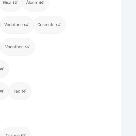
Elisa
Ålcom
Vodafone
Cosmote
Vodafone
Iliad
Orange