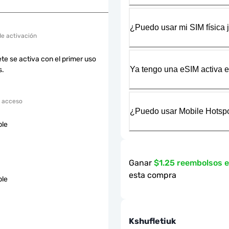
¿Puedo usar mi SIM física 
de activación
te se activa con el primer uso
Ya tengo una eSIM activa en
s.
 acceso
¿Puedo usar Mobile Hotspo
ble
Ganar
$1.25 reembolsos 
esta compra
ble
Kshufletiuk