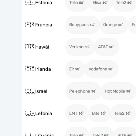
🇪🇪
Estonia
Telia
Elisa
Tele2
🇫🇷
Francia
Bouygues
Orange
Fr
🇺🇸
Hawái
Verizon
AT&T
🇮🇪
Irlanda
Eir
Vodafone
🇮🇱
Israel
Pelephone
Hot Mobile
🇱🇻
Letonia
LMT
Bite
Tele2
🇱🇹
Lituania
Telia
Tele2
BITĖ