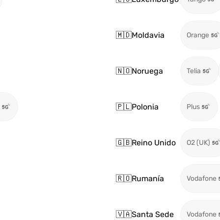
🇲🇩
Moldavia
Orange
🇳🇴
Noruega
Telia
🇵🇱
Polonia
Plus
🇬🇧
Reino Unido
O2 (UK)
🇷🇴
Rumanía
Vodafone
🇻🇦
Santa Sede
Vodafone