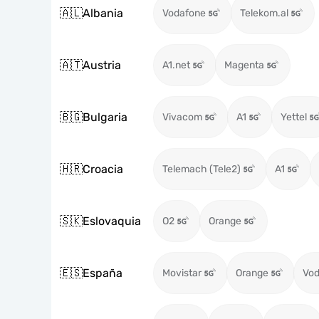
🇦🇱
Albania
Vodafone
Telekom.al
🇦🇹
Austria
A1.net
Magenta
🇧🇬
Bulgaria
Vivacom
A1
Yettel
🇭🇷
Croacia
Telemach (Tele2)
A1
🇸🇰
Eslovaquia
O2
Orange
🇪🇸
España
Movistar
Orange
Vod