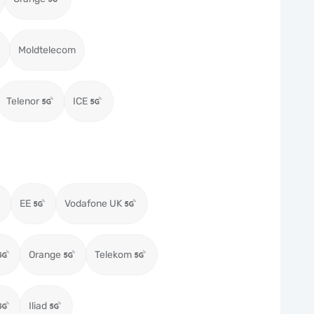
Moldtelecom
Telenor
ICE
EE
Vodafone UK
Orange
Telekom
Iliad