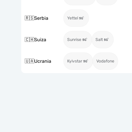
🇷🇸
Serbia
Yettel
🇨🇭
Suiza
Sunrise
Salt
🇺🇦
Ucrania
Kyivstar
Vodafone