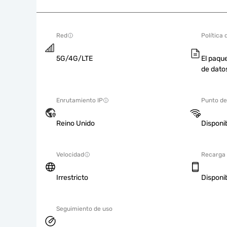
Red
Política 
5G/4G/LTE
El paque
de dato
Enrutamiento IP
Punto de
Reino Unido
Disponi
Velocidad
Recarga
Irrestricto
Disponi
Seguimiento de uso