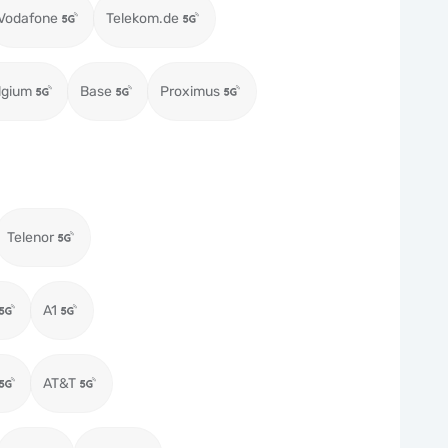
Vodafone
Telekom.de
lgium
Base
Proximus
Telenor
A1
AT&T