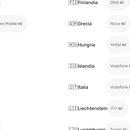
🇫🇮
Finlandia
DNA
🇬🇷
Grecia
ee Mobile
Nova
🇭🇺
Hungría
Yettel
🇮🇸
Islandia
Vodafone
🇮🇹
Italia
Vodafone
🇱🇮
Liechtenstein
FL1
🇱🇺
Luxemburgo
Tango