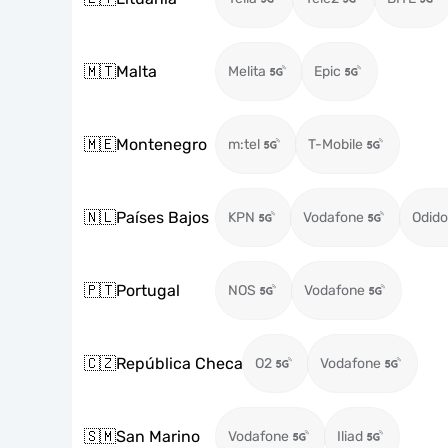
🇲🇹
Malta
Melita
Epic
🇲🇪
Montenegro
m:tel
T-Mobile
🇳🇱
Países Bajos
KPN
Vodafone
Odido
🇵🇹
Portugal
NOS
Vodafone
🇨🇿
República Checa
O2
Vodafone
🇸🇲
San Marino
Vodafone
Iliad