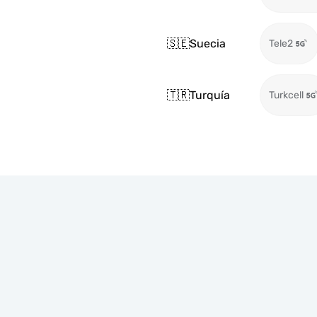
🇸🇪
Suecia
Tele2
🇹🇷
Turquía
Turkcell