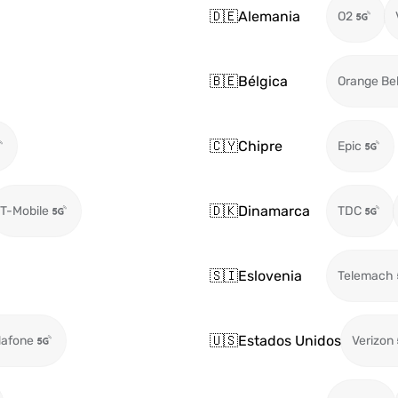
🇩🇪
Alemania
O2
🇧🇪
Bélgica
Orange Be
🇨🇾
Chipre
Epic
🇩🇰
Dinamarca
T-Mobile
TDC
🇸🇮
Eslovenia
Telemach
🇺🇸
Estados Unidos
afone
Verizon