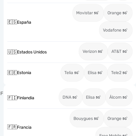
Movistar
Orange
🇪🇸
España
Vodafone
Verizon
AT&T
🇺🇸
Estados Unidos
🇪🇪
Estonia
Telia
Elisa
Tele2
F
DNA
Elisa
Ålcom
🇫🇮
Finlandia
Bouygues
Orange
🇫🇷
Francia
Free Mobile