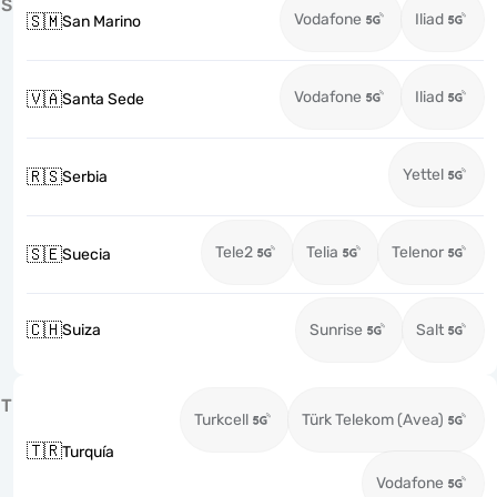
S
Vodafone
Iliad
🇸🇲
San Marino
Vodafone
Iliad
🇻🇦
Santa Sede
Yettel
🇷🇸
Serbia
Tele2
Telia
Telenor
🇸🇪
Suecia
🇨🇭
Suiza
Sunrise
Salt
T
Turkcell
Türk Telekom (Avea)
🇹🇷
Turquía
Vodafone