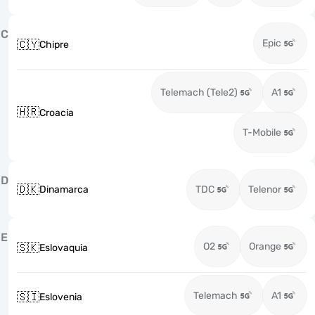
C
Epic
🇨🇾
Chipre
Telemach (Tele2)
A1
🇭🇷
Croacia
T-Mobile
D
🇩🇰
Dinamarca
TDC
Telenor
E
O2
Orange
🇸🇰
Eslovaquia
Telemach
A1
🇸🇮
Eslovenia