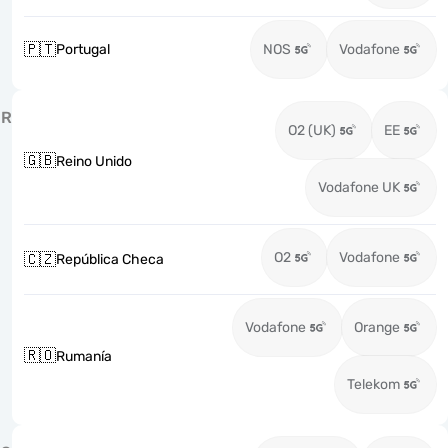
🇵🇹
Portugal
NOS
Vodafone
R
O2 (UK)
EE
🇬🇧
Reino Unido
Vodafone UK
O2
Vodafone
🇨🇿
República Checa
Vodafone
Orange
🇷🇴
Rumanía
Telekom