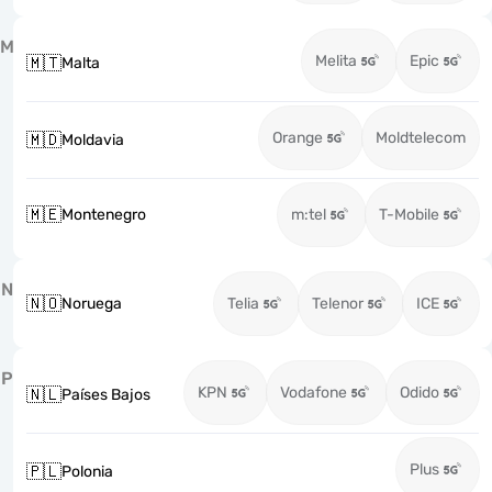
M
Melita
Epic
🇲🇹
Malta
Orange
Moldtelecom
🇲🇩
Moldavia
🇲🇪
Montenegro
m:tel
T-Mobile
N
🇳🇴
Noruega
Telia
Telenor
ICE
P
KPN
Vodafone
Odido
🇳🇱
Países Bajos
Plus
🇵🇱
Polonia