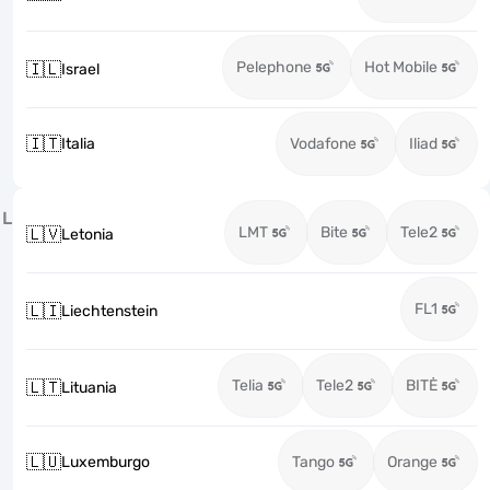
Pelephone
Hot Mobile
🇮🇱
Israel
🇮🇹
Italia
Vodafone
Iliad
L
LMT
Bite
Tele2
🇱🇻
Letonia
FL1
🇱🇮
Liechtenstein
Telia
Tele2
BITĖ
🇱🇹
Lituania
🇱🇺
Luxemburgo
Tango
Orange