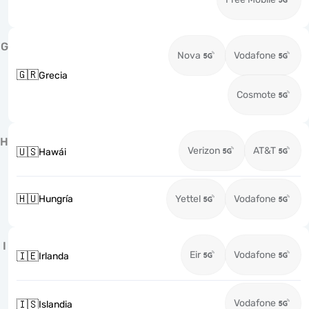
G
Nova
Vodafone
🇬🇷
Grecia
Cosmote
H
Verizon
AT&T
🇺🇸
Hawái
🇭🇺
Hungría
Yettel
Vodafone
I
Eir
Vodafone
🇮🇪
Irlanda
Vodafone
🇮🇸
Islandia