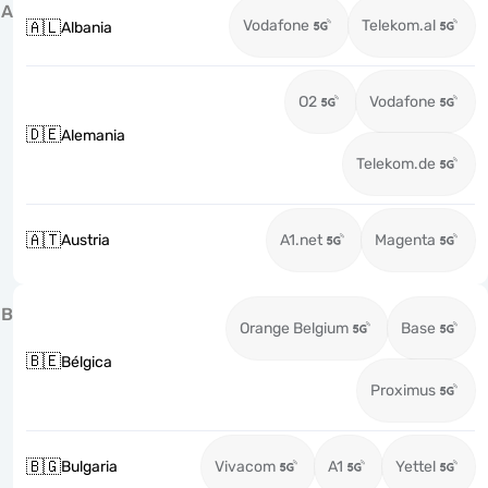
A
Vodafone
Telekom.al
🇦🇱
Albania
O2
Vodafone
🇩🇪
Alemania
Telekom.de
🇦🇹
Austria
A1.net
Magenta
B
Orange Belgium
Base
🇧🇪
Bélgica
Proximus
🇧🇬
Bulgaria
Vivacom
A1
Yettel