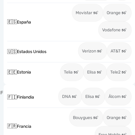
Movistar
Orange
🇪🇸
España
Vodafone
Verizon
AT&T
🇺🇸
Estados Unidos
🇪🇪
Estonia
Telia
Elisa
Tele2
F
DNA
Elisa
Ålcom
🇫🇮
Finlandia
Bouygues
Orange
🇫🇷
Francia
Free Mobile