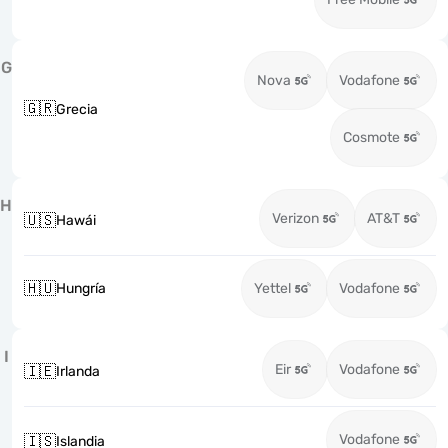
G
Nova
Vodafone
🇬🇷
Grecia
Cosmote
H
Verizon
AT&T
🇺🇸
Hawái
🇭🇺
Hungría
Yettel
Vodafone
I
Eir
Vodafone
🇮🇪
Irlanda
Vodafone
🇮🇸
Islandia