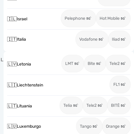
Pelephone
Hot Mobile
🇮🇱
Israel
🇮🇹
Italia
Vodafone
Iliad
L
LMT
Bite
Tele2
🇱🇻
Letonia
FL1
🇱🇮
Liechtenstein
Telia
Tele2
BITĖ
🇱🇹
Lituania
🇱🇺
Luxemburgo
Tango
Orange