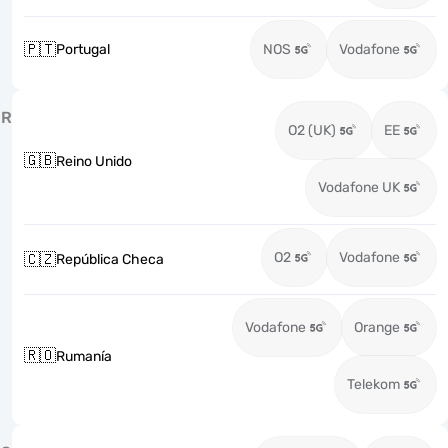
🇵🇹
Portugal
NOS
Vodafone
R
O2 (UK)
EE
🇬🇧
Reino Unido
Vodafone UK
O2
Vodafone
🇨🇿
República Checa
Vodafone
Orange
🇷🇴
Rumanía
Telekom