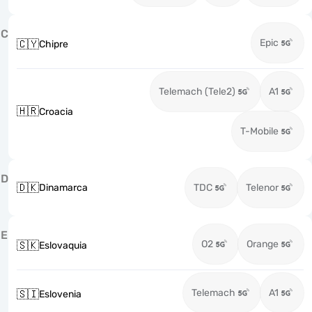
C
Epic
🇨🇾
Chipre
Telemach (Tele2)
A1
🇭🇷
Croacia
T-Mobile
D
🇩🇰
Dinamarca
TDC
Telenor
E
O2
Orange
🇸🇰
Eslovaquia
Telemach
A1
🇸🇮
Eslovenia