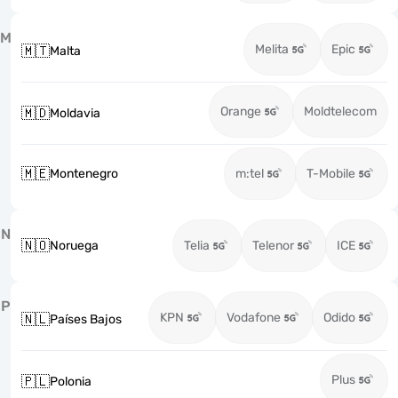
M
Melita
Epic
🇲🇹
Malta
Orange
Moldtelecom
🇲🇩
Moldavia
🇲🇪
Montenegro
m:tel
T-Mobile
N
🇳🇴
Noruega
Telia
Telenor
ICE
P
KPN
Vodafone
Odido
🇳🇱
Países Bajos
Plus
🇵🇱
Polonia