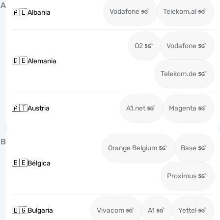
A
Vodafone
Telekom.al
🇦🇱
Albania
O2
Vodafone
🇩🇪
Alemania
Telekom.de
🇦🇹
Austria
A1.net
Magenta
B
Orange Belgium
Base
🇧🇪
Bélgica
Proximus
🇧🇬
Bulgaria
Vivacom
A1
Yettel