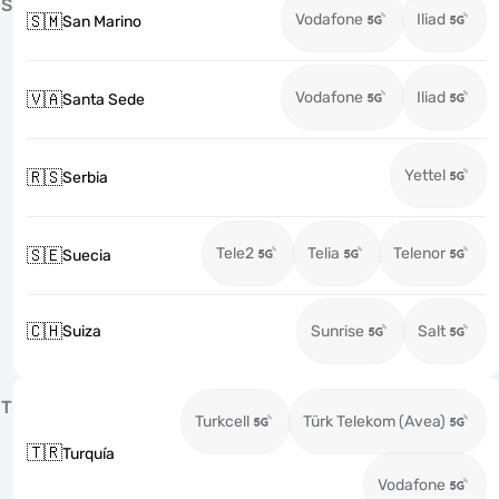
S
Vodafone
Iliad
🇸🇲
San Marino
Vodafone
Iliad
🇻🇦
Santa Sede
Yettel
🇷🇸
Serbia
Tele2
Telia
Telenor
🇸🇪
Suecia
🇨🇭
Suiza
Sunrise
Salt
T
Turkcell
Türk Telekom (Avea)
🇹🇷
Turquía
Vodafone