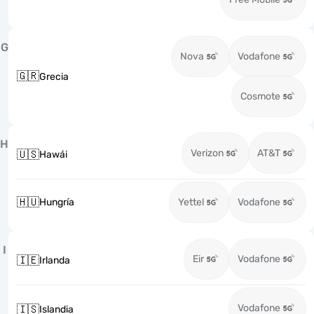
G
Nova
Vodafone
🇬🇷
Grecia
Cosmote
H
Verizon
AT&T
🇺🇸
Hawái
🇭🇺
Hungría
Yettel
Vodafone
I
Eir
Vodafone
🇮🇪
Irlanda
Vodafone
🇮🇸
Islandia