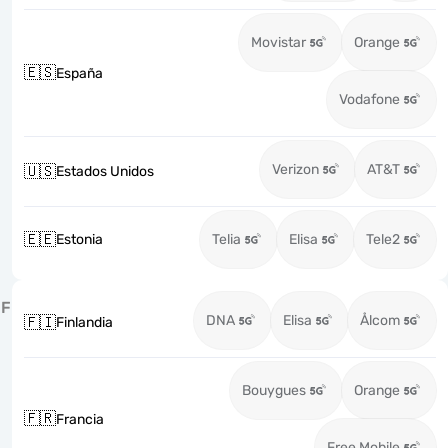
Movistar
Orange
🇪🇸
España
Vodafone
Verizon
AT&T
🇺🇸
Estados Unidos
🇪🇪
Estonia
Telia
Elisa
Tele2
F
DNA
Elisa
Ålcom
🇫🇮
Finlandia
Bouygues
Orange
🇫🇷
Francia
Free Mobile