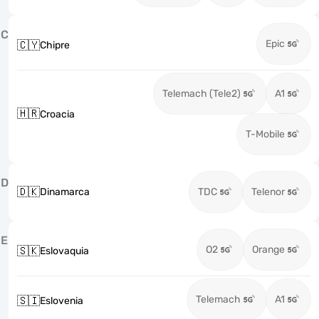
C
Epic
🇨🇾
Chipre
Telemach (Tele2)
A1
🇭🇷
Croacia
T-Mobile
D
🇩🇰
Dinamarca
TDC
Telenor
E
O2
Orange
🇸🇰
Eslovaquia
Telemach
A1
🇸🇮
Eslovenia