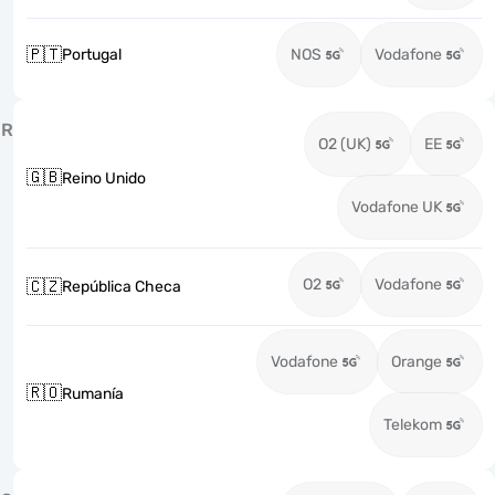
🇵🇹
Portugal
NOS
Vodafone
R
O2 (UK)
EE
🇬🇧
Reino Unido
Vodafone UK
O2
Vodafone
🇨🇿
República Checa
Vodafone
Orange
🇷🇴
Rumanía
Telekom