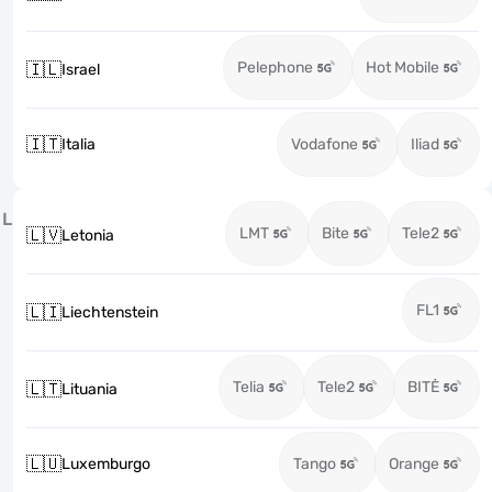
Pelephone
Hot Mobile
🇮🇱
Israel
🇮🇹
Italia
Vodafone
Iliad
L
LMT
Bite
Tele2
🇱🇻
Letonia
FL1
🇱🇮
Liechtenstein
Telia
Tele2
BITĖ
🇱🇹
Lituania
🇱🇺
Luxemburgo
Tango
Orange