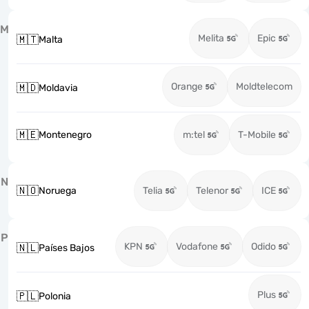
M
Melita
Epic
🇲🇹
Malta
Orange
Moldtelecom
🇲🇩
Moldavia
🇲🇪
Montenegro
m:tel
T-Mobile
N
🇳🇴
Noruega
Telia
Telenor
ICE
P
KPN
Vodafone
Odido
🇳🇱
Países Bajos
Plus
🇵🇱
Polonia