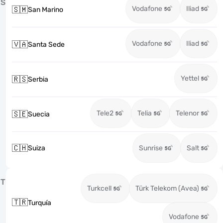
S
Vodafone
Iliad
🇸🇲
San Marino
Vodafone
Iliad
🇻🇦
Santa Sede
Yettel
🇷🇸
Serbia
Tele2
Telia
Telenor
🇸🇪
Suecia
🇨🇭
Suiza
Sunrise
Salt
T
Turkcell
Türk Telekom (Avea)
🇹🇷
Turquía
Vodafone