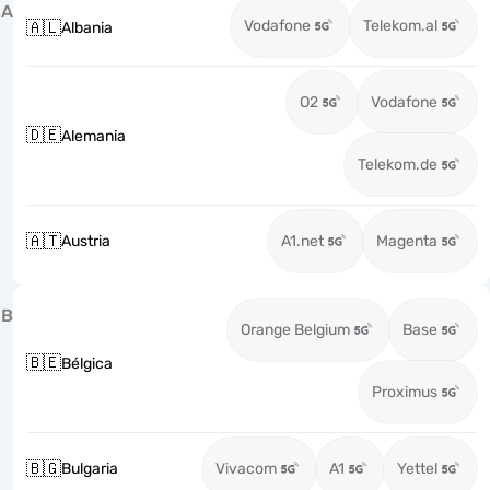
A
Vodafone
Telekom.al
🇦🇱
Albania
O2
Vodafone
🇩🇪
Alemania
Telekom.de
🇦🇹
Austria
A1.net
Magenta
B
Orange Belgium
Base
🇧🇪
Bélgica
Proximus
🇧🇬
Bulgaria
Vivacom
A1
Yettel