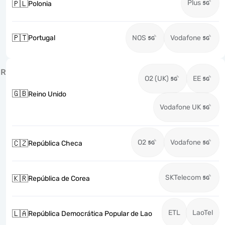
Plus
🇵🇱
Polonia
🇵🇹
Portugal
NOS
Vodafone
R
O2 (UK)
EE
🇬🇧
Reino Unido
Vodafone UK
O2
Vodafone
🇨🇿
República Checa
SKTelecom
🇰🇷
República de Corea
ETL
LaoTel
🇱🇦
República Democrática Popular de Lao