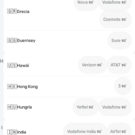
Nova
Vodafone
🇬🇷
Grecia
Cosmote
🇬🇬
Guernsey
Sure
H
Verizon
AT&T
🇺🇸
Hawái
3
🇭🇰
Hong Kong
🇭🇺
Hungría
Yettel
Vodafone
I
Vodafone India
AirTel
🇮🇳
India