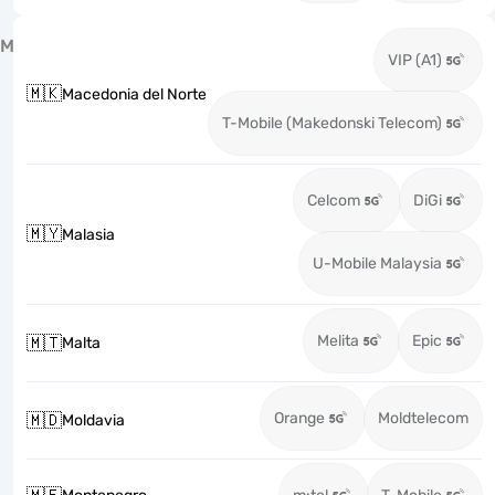
M
VIP (A1)
🇲🇰
Macedonia del Norte
T-Mobile (Makedonski Telecom)
Celcom
DiGi
🇲🇾
Malasia
U-Mobile Malaysia
Melita
Epic
🇲🇹
Malta
Orange
Moldtelecom
🇲🇩
Moldavia