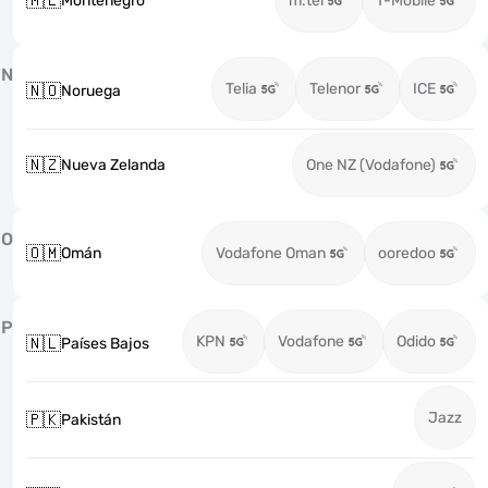
🇲🇪
Montenegro
m:tel
T-Mobile
N
Telia
Telenor
ICE
🇳🇴
Noruega
🇳🇿
Nueva Zelanda
One NZ (Vodafone)
O
🇴🇲
Omán
Vodafone Oman
ooredoo
P
KPN
Vodafone
Odido
🇳🇱
Países Bajos
Jazz
🇵🇰
Pakistán