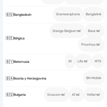
Grameenphone
Banglalink
🇧🇩
Bangladesh
Orange Belgium
Base
🇧🇪
Bélgica
Proximus
A1
Life
MTS
🇧🇾
Bielorrusia
BH Mobile
🇧🇦
Bosnia y Herzegovina
🇧🇬
Bulgaria
Vivacom
A1
Yettel