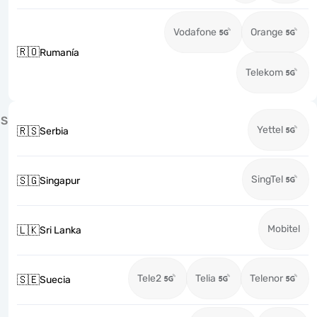
Vodafone
Orange
🇷🇴
Rumanía
Telekom
S
Yettel
🇷🇸
Serbia
SingTel
🇸🇬
Singapur
Mobitel
🇱🇰
Sri Lanka
Tele2
Telia
Telenor
🇸🇪
Suecia