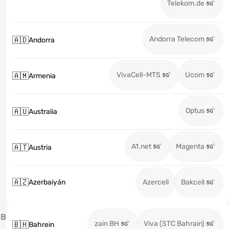
Telekom.de
Andorra Telecom
🇦🇩
Andorra
VivaCell-MTS
Ucom
🇦🇲
Armenia
Optus
🇦🇺
Australia
A1.net
Magenta
🇦🇹
Austria
🇦🇿
Azerbaiyán
Azercell
Bakcell
B
zain BH
Viva (STC Bahrain)
🇧🇭
Bahrein