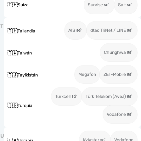
🇨🇭
Suiza
Sunrise
Salt
T
AIS
dtac TriNet / LINE
🇹🇭
Tailandia
Chunghwa
🇹🇼
Taiwán
Megafon
ZET-Mobile
🇹🇯
Tayikistán
Turkcell
Türk Telekom (Avea)
🇹🇷
Turquía
Vodafone
U
Kyivstar
Vodafone
🇺🇦
Ucrania