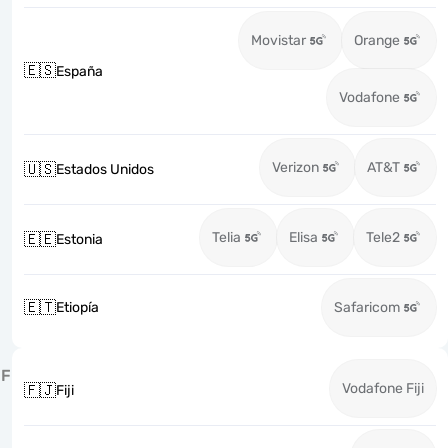
Movistar
Orange
🇪🇸
España
Vodafone
Verizon
AT&T
🇺🇸
Estados Unidos
Telia
Elisa
Tele2
🇪🇪
Estonia
🇪🇹
Etiopía
Safaricom
F
Vodafone Fiji
🇫🇯
Fiji