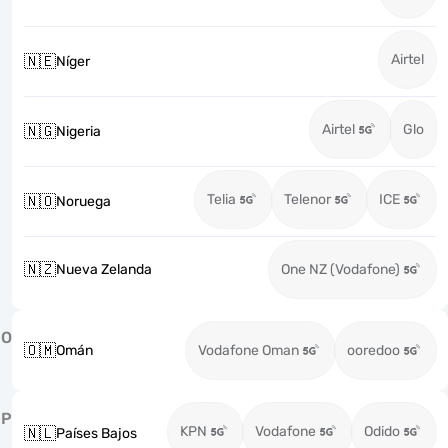
Airtel
🇳🇪
Níger
Airtel
Glo
🇳🇬
Nigeria
Telia
Telenor
ICE
🇳🇴
Noruega
🇳🇿
Nueva Zelanda
One NZ (Vodafone)
O
🇴🇲
Omán
Vodafone Oman
ooredoo
P
KPN
Vodafone
Odido
🇳🇱
Países Bajos