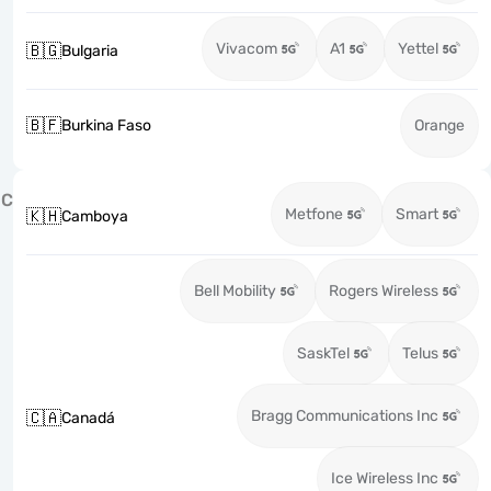
Vivacom
A1
Yettel
🇧🇬
Bulgaria
🇧🇫
Burkina Faso
Orange
C
Metfone
Smart
🇰🇭
Camboya
Bell Mobility
Rogers Wireless
SaskTel
Telus
Bragg Communications Inc
🇨🇦
Canadá
Ice Wireless Inc