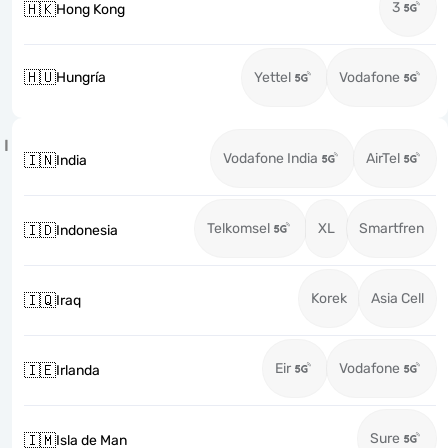
3
🇭🇰
Hong Kong
🇭🇺
Hungría
Yettel
Vodafone
I
Vodafone India
AirTel
🇮🇳
India
Telkomsel
XL
Smartfren
🇮🇩
Indonesia
Korek
Asia Cell
🇮🇶
Iraq
Eir
Vodafone
🇮🇪
Irlanda
Sure
🇮🇲
Isla de Man