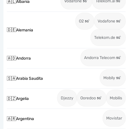
Vodafone
Telekom.al
🇦🇱
Albania
O2
Vodafone
🇩🇪
Alemania
Telekom.de
Andorra Telecom
🇦🇩
Andorra
Mobily
🇸🇦
Arabia Saudita
Djezzy
Ooredoo
Mobilis
🇩🇿
Argelia
Movistar
🇦🇷
Argentina