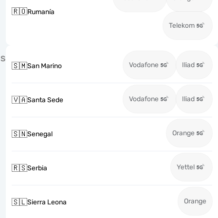
🇷🇴
Rumanía
Telekom
S
Vodafone
Iliad
🇸🇲
San Marino
Vodafone
Iliad
🇻🇦
Santa Sede
Orange
🇸🇳
Senegal
Yettel
🇷🇸
Serbia
Orange
🇸🇱
Sierra Leona