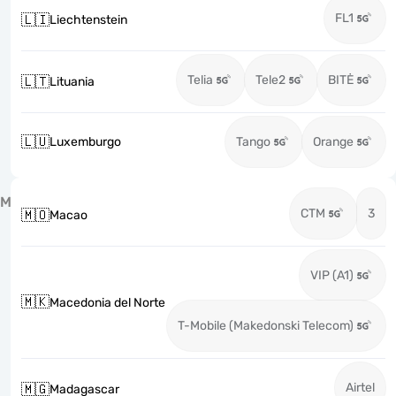
FL1
🇱🇮
Liechtenstein
Telia
Tele2
BITĖ
🇱🇹
Lituania
🇱🇺
Luxemburgo
Tango
Orange
M
CTM
3
🇲🇴
Macao
VIP (A1)
🇲🇰
Macedonia del Norte
T-Mobile (Makedonski Telecom)
Airtel
🇲🇬
Madagascar