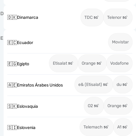
D
🇩🇰
Dinamarca
TDC
Telenor
E
Movistar
🇪🇨
Ecuador
Etisalat
Orange
Vodafone
🇪🇬
Egipto
e& (Etisalat)
du
🇦🇪
Emiratos Árabes Unidos
O2
Orange
🇸🇰
Eslovaquia
Telemach
A1
🇸🇮
Eslovenia