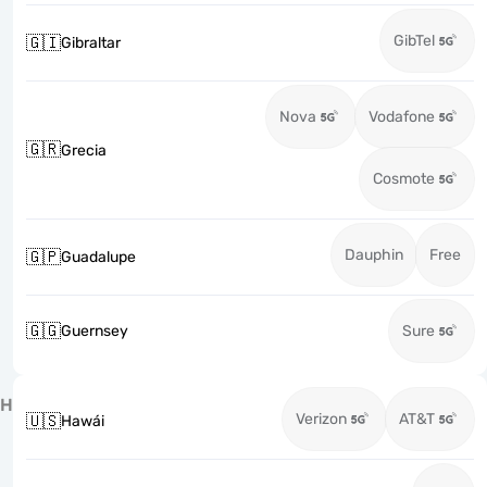
GibTel
🇬🇮
Gibraltar
Nova
Vodafone
🇬🇷
Grecia
Cosmote
Dauphin
Free
🇬🇵
Guadalupe
🇬🇬
Guernsey
Sure
H
Verizon
AT&T
🇺🇸
Hawái