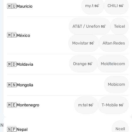
my.t
CHILI
🇲🇺
Mauricio
AT&T / Unefon
Telcel
🇲🇽
México
Movistar
Altan Redes
Orange
Moldtelecom
🇲🇩
Moldavia
Mobicom
🇲🇳
Mongolia
🇲🇪
Montenegro
m:tel
T-Mobile
N
Ncell
🇳🇵
Nepal