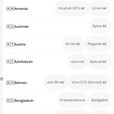
VivaCell-MTS
Ucom
🇦🇲
Armenia
Optus
🇦🇺
Australia
A1.net
Magenta
🇦🇹
Austria
🇦🇿
Azerbaiyán
Azercell
Bakcell
B
zain BH
Viva (STC Bahrain)
🇧🇭
Bahrein
Grameenphone
Banglalink
🇧🇩
Bangladesh