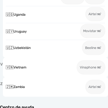
Airtel
🇺🇬
Uganda
Movistar
🇺🇾
Uruguay
🇺🇿
Uzbekistán
Beeline
V
🇻🇳
Vietnam
Vinaphone
Z
🇿🇲
Zambia
Airtel
Centro de ayuda