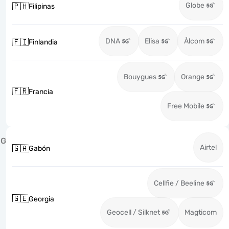
Globe
🇵🇭
Filipinas
DNA
Elisa
Ålcom
🇫🇮
Finlandia
Bouygues
Orange
🇫🇷
Francia
Free Mobile
G
Airtel
🇬🇦
Gabón
Cellfie / Beeline
🇬🇪
Georgia
Geocell / Silknet
Magticom