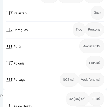
Jazz
🇵🇰
Pakistán
Tigo
Personal
🇵🇾
Paraguay
Movistar
🇵🇪
Perú
Plus
🇵🇱
Polonia
🇵🇹
Portugal
NOS
Vodafone
R
O2 (UK)
EE
🇬🇧
Reino Unido