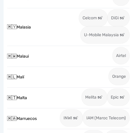
Celcom
DiGi
🇲🇾
Malasia
U-Mobile Malaysia
Airtel
🇲🇼
Malaui
Orange
🇲🇱
Malí
Melita
Epic
🇲🇹
Malta
INWI
IAM (Maroc Telecom)
🇲🇦
Marruecos