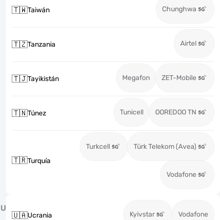
Chunghwa
🇹🇼
Taiwán
Airtel
🇹🇿
Tanzania
Megafon
ZET-Mobile
🇹🇯
Tayikistán
Tunicell
OOREDOO TN
🇹🇳
Túnez
Turkcell
Türk Telekom (Avea)
🇹🇷
Turquía
Vodafone
U
Kyivstar
Vodafone
🇺🇦
Ucrania