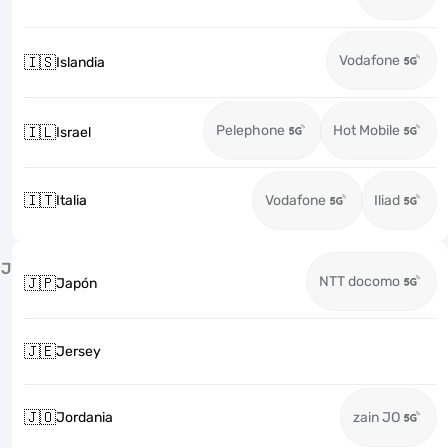
Vodafone
🇮🇸
Islandia
Pelephone
Hot Mobile
🇮🇱
Israel
🇮🇹
Italia
Vodafone
Iliad
J
NTT docomo
🇯🇵
Japón
🇯🇪
Jersey
🇯🇴
Jordania
zain JO