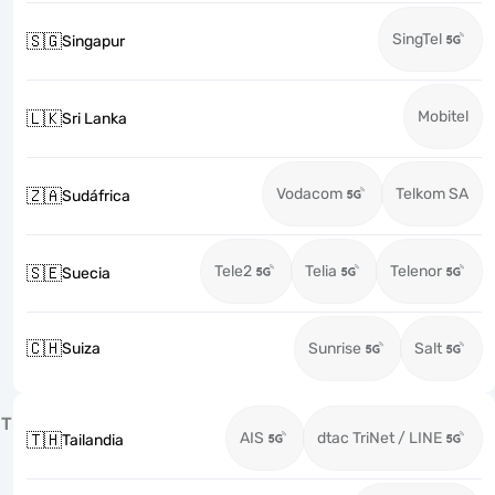
SingTel
🇸🇬
Singapur
Mobitel
🇱🇰
Sri Lanka
Vodacom
Telkom SA
🇿🇦
Sudáfrica
Tele2
Telia
Telenor
🇸🇪
Suecia
🇨🇭
Suiza
Sunrise
Salt
T
AIS
dtac TriNet / LINE
🇹🇭
Tailandia