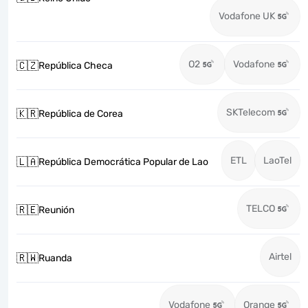
Vodafone UK
O2
Vodafone
🇨🇿
República Checa
SKTelecom
🇰🇷
República de Corea
ETL
LaoTel
🇱🇦
República Democrática Popular de Lao
TELCO
🇷🇪
Reunión
Airtel
🇷🇼
Ruanda
Vodafone
Orange