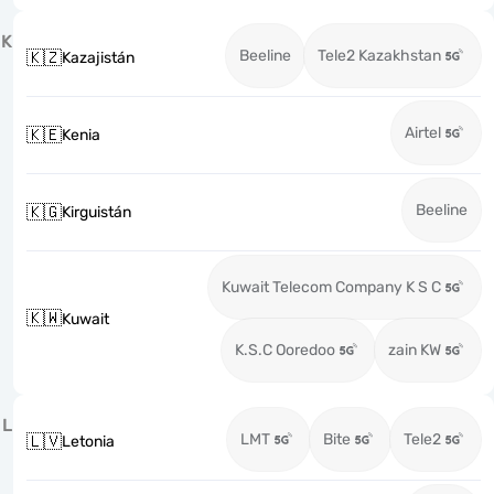
K
Beeline
Tele2 Kazakhstan
🇰🇿
Kazajistán
Airtel
🇰🇪
Kenia
Beeline
🇰🇬
Kirguistán
Kuwait Telecom Company K S C
🇰🇼
Kuwait
K.S.C Ooredoo
zain KW
L
LMT
Bite
Tele2
🇱🇻
Letonia