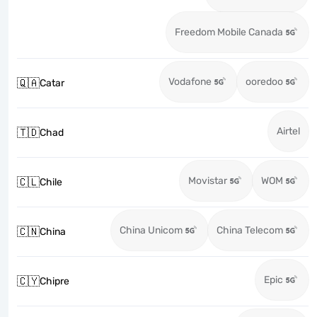
Freedom Mobile Canada
Vodafone
ooredoo
🇶🇦
Catar
Airtel
🇹🇩
Chad
Movistar
WOM
🇨🇱
Chile
China Unicom
China Telecom
🇨🇳
China
Epic
🇨🇾
Chipre