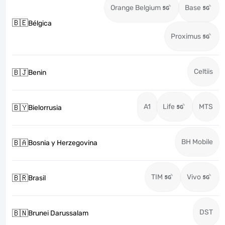
Orange Belgium
Base
🇧🇪
Bélgica
Proximus
Celtiis
🇧🇯
Benin
A1
Life
MTS
🇧🇾
Bielorrusia
BH Mobile
🇧🇦
Bosnia y Herzegovina
TIM
Vivo
🇧🇷
Brasil
DST
🇧🇳
Brunei Darussalam