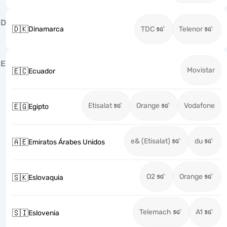
D
🇩🇰
Dinamarca
TDC
Telenor
E
Movistar
🇪🇨
Ecuador
Etisalat
Orange
Vodafone
🇪🇬
Egipto
e& (Etisalat)
du
🇦🇪
Emiratos Árabes Unidos
O2
Orange
🇸🇰
Eslovaquia
Telemach
A1
🇸🇮
Eslovenia