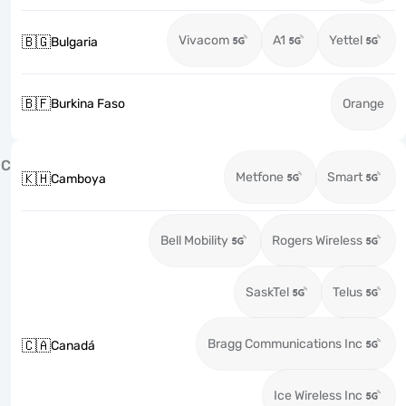
Vivacom
A1
Yettel
🇧🇬
Bulgaria
🇧🇫
Burkina Faso
Orange
C
Metfone
Smart
🇰🇭
Camboya
Bell Mobility
Rogers Wireless
SaskTel
Telus
Bragg Communications Inc
🇨🇦
Canadá
Ice Wireless Inc