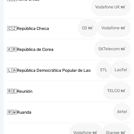
Vodafone UK
O2
Vodafone
🇨🇿
República Checa
SKTelecom
🇰🇷
República de Corea
ETL
LaoTel
🇱🇦
República Democrática Popular de Lao
TELCO
🇷🇪
Reunión
Airtel
🇷🇼
Ruanda
Vodafone
Orange