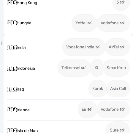
3
🇭🇰
Hong Kong
🇭🇺
Hungría
Yettel
Vodafone
I
Vodafone India
AirTel
🇮🇳
India
Telkomsel
XL
Smartfren
🇮🇩
Indonesia
Korek
Asia Cell
🇮🇶
Iraq
Eir
Vodafone
🇮🇪
Irlanda
Sure
🇮🇲
Isla de Man