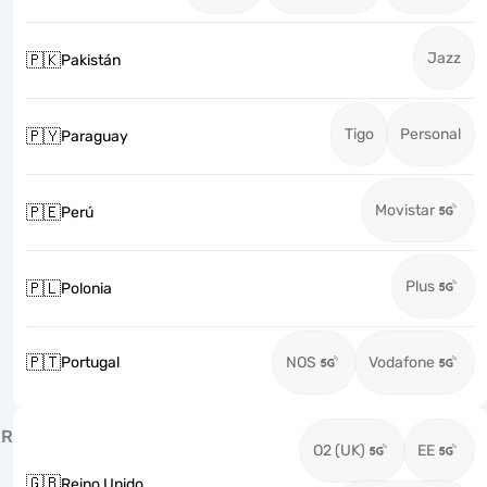
Jazz
🇵🇰
Pakistán
Tigo
Personal
🇵🇾
Paraguay
Movistar
🇵🇪
Perú
Plus
🇵🇱
Polonia
🇵🇹
Portugal
NOS
Vodafone
R
O2 (UK)
EE
🇬🇧
Reino Unido