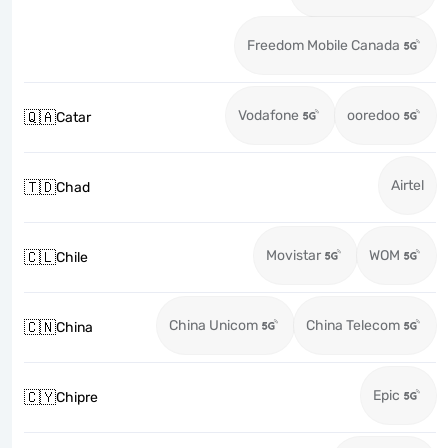
Freedom Mobile Canada
Vodafone
ooredoo
🇶🇦
Catar
Airtel
🇹🇩
Chad
Movistar
WOM
🇨🇱
Chile
China Unicom
China Telecom
🇨🇳
China
Epic
🇨🇾
Chipre