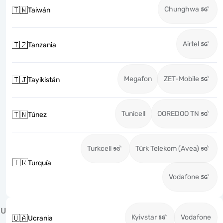
Chunghwa
🇹🇼
Taiwán
Airtel
🇹🇿
Tanzania
Megafon
ZET-Mobile
🇹🇯
Tayikistán
Tunicell
OOREDOO TN
🇹🇳
Túnez
Turkcell
Türk Telekom (Avea)
🇹🇷
Turquía
Vodafone
U
Kyivstar
Vodafone
🇺🇦
Ucrania