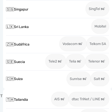
SingTel
🇸🇬
Singapur
Mobitel
🇱🇰
Sri Lanka
Vodacom
Telkom SA
🇿🇦
Sudáfrica
Tele2
Telia
Telenor
🇸🇪
Suecia
🇨🇭
Suiza
Sunrise
Salt
T
AIS
dtac TriNet / LINE
🇹🇭
Tailandia