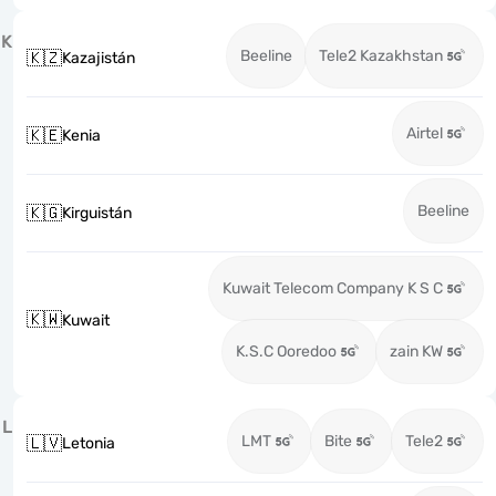
K
Beeline
Tele2 Kazakhstan
🇰🇿
Kazajistán
Airtel
🇰🇪
Kenia
Beeline
🇰🇬
Kirguistán
Kuwait Telecom Company K S C
🇰🇼
Kuwait
K.S.C Ooredoo
zain KW
L
LMT
Bite
Tele2
🇱🇻
Letonia