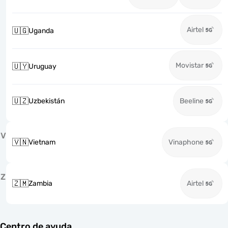
Airtel
🇺🇬
Uganda
Movistar
🇺🇾
Uruguay
🇺🇿
Uzbekistán
Beeline
V
🇻🇳
Vietnam
Vinaphone
Z
🇿🇲
Zambia
Airtel
Centro de ayuda