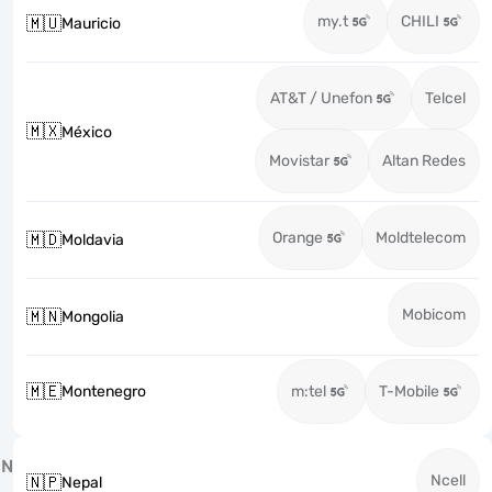
my.t
CHILI
🇲🇺
Mauricio
AT&T / Unefon
Telcel
🇲🇽
México
Movistar
Altan Redes
Orange
Moldtelecom
🇲🇩
Moldavia
Mobicom
🇲🇳
Mongolia
🇲🇪
Montenegro
m:tel
T-Mobile
N
Ncell
🇳🇵
Nepal