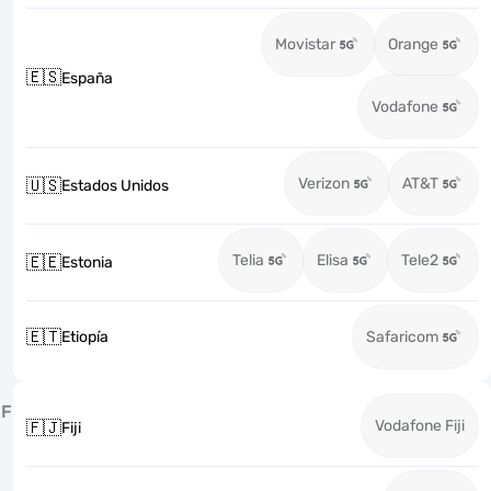
Movistar
Orange
🇪🇸
España
Vodafone
Verizon
AT&T
🇺🇸
Estados Unidos
Telia
Elisa
Tele2
🇪🇪
Estonia
🇪🇹
Etiopía
Safaricom
F
Vodafone Fiji
🇫🇯
Fiji