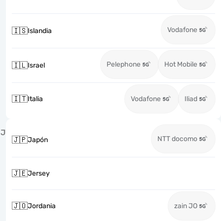
Vodafone
🇮🇸
Islandia
Pelephone
Hot Mobile
🇮🇱
Israel
🇮🇹
Italia
Vodafone
Iliad
J
NTT docomo
🇯🇵
Japón
🇯🇪
Jersey
🇯🇴
Jordania
zain JO