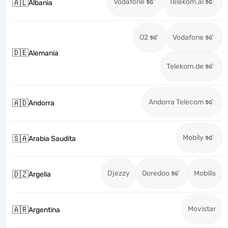
Vodafone
Telekom.al
🇦🇱
Albania
O2
Vodafone
🇩🇪
Alemania
Telekom.de
Andorra Telecom
🇦🇩
Andorra
Mobily
🇸🇦
Arabia Saudita
Djezzy
Ooredoo
Mobilis
🇩🇿
Argelia
Movistar
🇦🇷
Argentina