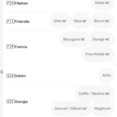
Globe
🇵🇭
Filipinas
DNA
Elisa
Ålcom
🇫🇮
Finlandia
Bouygues
Orange
🇫🇷
Francia
Free Mobile
G
Airtel
🇬🇦
Gabón
Cellfie / Beeline
🇬🇪
Georgia
Geocell / Silknet
Magticom