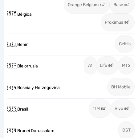
Orange Belgium
Base
🇧🇪
Bélgica
Proximus
Celtiis
🇧🇯
Benin
A1
Life
MTS
🇧🇾
Bielorrusia
BH Mobile
🇧🇦
Bosnia y Herzegovina
TIM
Vivo
🇧🇷
Brasil
DST
🇧🇳
Brunei Darussalam