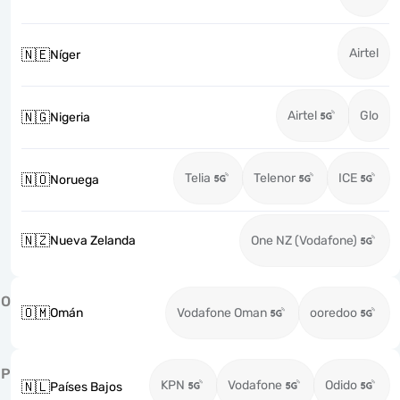
Airtel
🇳🇪
Níger
Airtel
Glo
🇳🇬
Nigeria
Telia
Telenor
ICE
🇳🇴
Noruega
🇳🇿
Nueva Zelanda
One NZ (Vodafone)
O
🇴🇲
Omán
Vodafone Oman
ooredoo
P
KPN
Vodafone
Odido
🇳🇱
Países Bajos