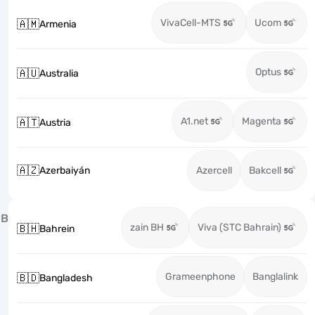
VivaCell-MTS
Ucom
🇦🇲
Armenia
Optus
🇦🇺
Australia
A1.net
Magenta
🇦🇹
Austria
🇦🇿
Azerbaiyán
Azercell
Bakcell
B
zain BH
Viva (STC Bahrain)
🇧🇭
Bahrein
Grameenphone
Banglalink
🇧🇩
Bangladesh