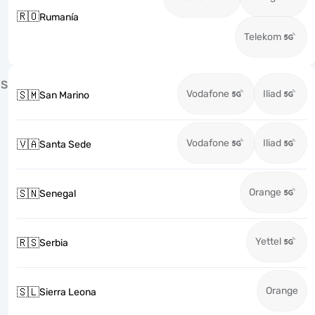
🇷🇴
Rumanía
Telekom
S
Vodafone
Iliad
🇸🇲
San Marino
Vodafone
Iliad
🇻🇦
Santa Sede
Orange
🇸🇳
Senegal
Yettel
🇷🇸
Serbia
Orange
🇸🇱
Sierra Leona