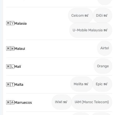
Celcom
DiGi
🇲🇾
Malasia
U-Mobile Malaysia
Airtel
🇲🇼
Malaui
Orange
🇲🇱
Malí
Melita
Epic
🇲🇹
Malta
INWI
IAM (Maroc Telecom)
🇲🇦
Marruecos