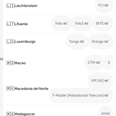
FL1
🇱🇮
Liechtenstein
Telia
Tele2
BITĖ
🇱🇹
Lituania
🇱🇺
Luxemburgo
Tango
Orange
M
CTM
3
🇲🇴
Macao
VIP (A1)
🇲🇰
Macedonia del Norte
T-Mobile (Makedonski Telecom)
Airtel
🇲🇬
Madagascar