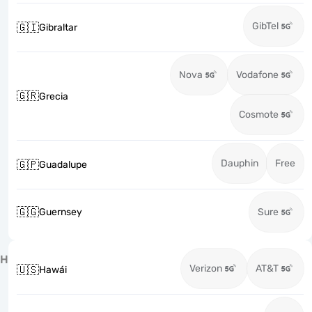
GibTel
🇬🇮
Gibraltar
Nova
Vodafone
🇬🇷
Grecia
Cosmote
Dauphin
Free
🇬🇵
Guadalupe
🇬🇬
Guernsey
Sure
H
Verizon
AT&T
🇺🇸
Hawái