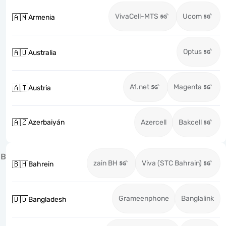
VivaCell-MTS
Ucom
🇦🇲
Armenia
Optus
🇦🇺
Australia
A1.net
Magenta
🇦🇹
Austria
🇦🇿
Azerbaiyán
Azercell
Bakcell
B
zain BH
Viva (STC Bahrain)
🇧🇭
Bahrein
Grameenphone
Banglalink
🇧🇩
Bangladesh