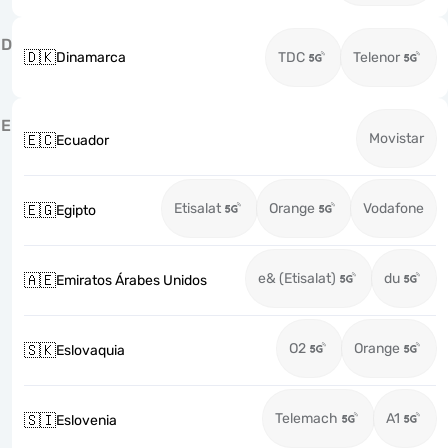
D
🇩🇰
Dinamarca
TDC
Telenor
E
Movistar
🇪🇨
Ecuador
Etisalat
Orange
Vodafone
🇪🇬
Egipto
e& (Etisalat)
du
🇦🇪
Emiratos Árabes Unidos
O2
Orange
🇸🇰
Eslovaquia
Telemach
A1
🇸🇮
Eslovenia