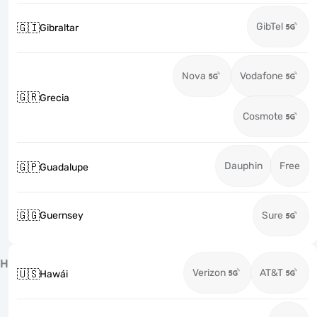
GibTel
🇬🇮
Gibraltar
Nova
Vodafone
🇬🇷
Grecia
Cosmote
Dauphin
Free
🇬🇵
Guadalupe
🇬🇬
Guernsey
Sure
H
Verizon
AT&T
🇺🇸
Hawái