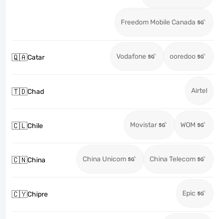
Freedom Mobile Canada
Vodafone
ooredoo
🇶🇦
Catar
Airtel
🇹🇩
Chad
Movistar
WOM
🇨🇱
Chile
China Unicom
China Telecom
🇨🇳
China
Epic
🇨🇾
Chipre