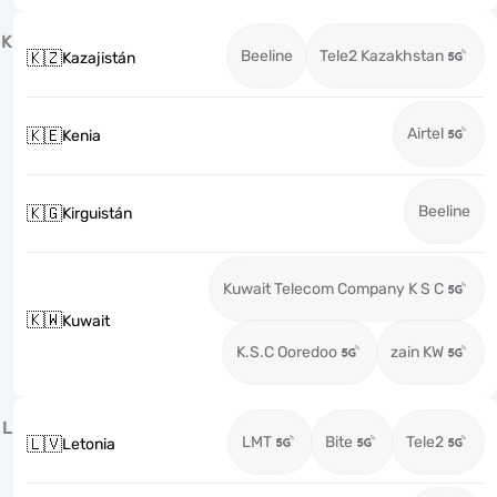
K
Beeline
Tele2 Kazakhstan
🇰🇿
Kazajistán
Airtel
🇰🇪
Kenia
Beeline
🇰🇬
Kirguistán
Kuwait Telecom Company K S C
🇰🇼
Kuwait
K.S.C Ooredoo
zain KW
L
LMT
Bite
Tele2
🇱🇻
Letonia