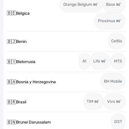
Orange Belgium
Base
🇧🇪
Bélgica
Proximus
Celtiis
🇧🇯
Benin
A1
Life
MTS
🇧🇾
Bielorrusia
BH Mobile
🇧🇦
Bosnia y Herzegovina
TIM
Vivo
🇧🇷
Brasil
DST
🇧🇳
Brunei Darussalam