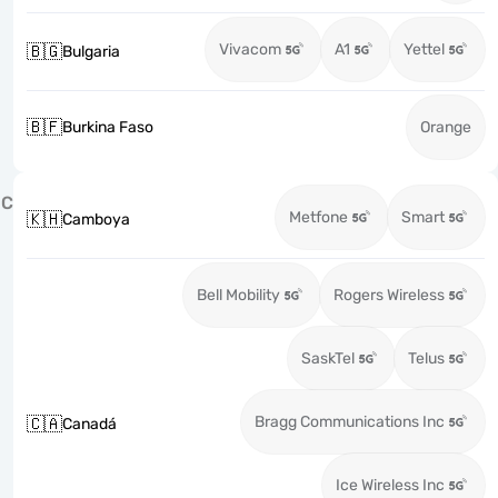
Vivacom
A1
Yettel
🇧🇬
Bulgaria
🇧🇫
Burkina Faso
Orange
C
Metfone
Smart
🇰🇭
Camboya
Bell Mobility
Rogers Wireless
SaskTel
Telus
Bragg Communications Inc
🇨🇦
Canadá
Ice Wireless Inc