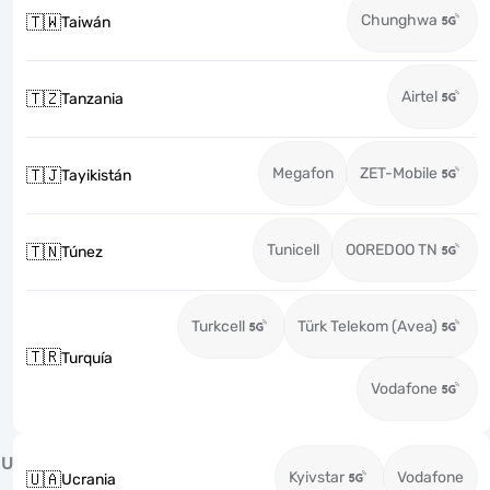
Chunghwa
🇹🇼
Taiwán
Airtel
🇹🇿
Tanzania
Megafon
ZET-Mobile
🇹🇯
Tayikistán
Tunicell
OOREDOO TN
🇹🇳
Túnez
Turkcell
Türk Telekom (Avea)
🇹🇷
Turquía
Vodafone
U
Kyivstar
Vodafone
🇺🇦
Ucrania