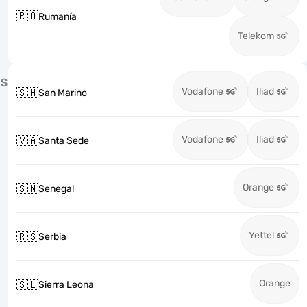
🇷🇴
Rumanía
Telekom
S
Vodafone
Iliad
🇸🇲
San Marino
Vodafone
Iliad
🇻🇦
Santa Sede
Orange
🇸🇳
Senegal
Yettel
🇷🇸
Serbia
Orange
🇸🇱
Sierra Leona