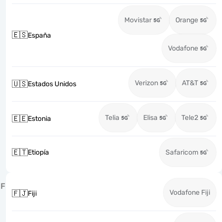
Movistar
Orange
🇪🇸
España
Vodafone
Verizon
AT&T
🇺🇸
Estados Unidos
Telia
Elisa
Tele2
🇪🇪
Estonia
🇪🇹
Etiopía
Safaricom
F
Vodafone Fiji
🇫🇯
Fiji