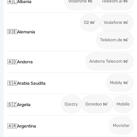
Vodafone
Telekom.al
🇦🇱
Albania
O2
Vodafone
🇩🇪
Alemania
Telekom.de
Andorra Telecom
🇦🇩
Andorra
Mobily
🇸🇦
Arabia Saudita
Djezzy
Ooredoo
Mobilis
🇩🇿
Argelia
Movistar
🇦🇷
Argentina