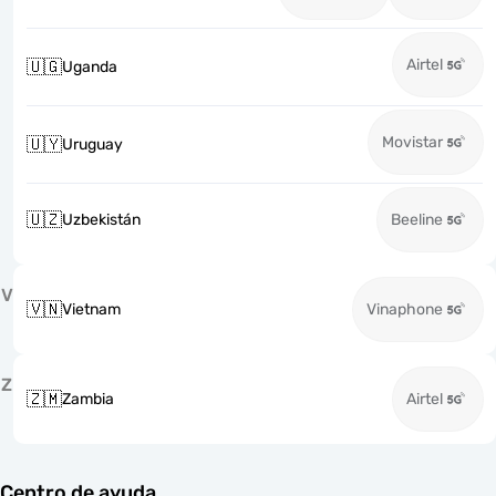
Airtel
🇺🇬
Uganda
Movistar
🇺🇾
Uruguay
🇺🇿
Uzbekistán
Beeline
V
🇻🇳
Vietnam
Vinaphone
Z
🇿🇲
Zambia
Airtel
Centro de ayuda