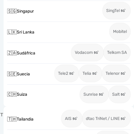
SingTel
🇸🇬
Singapur
Mobitel
🇱🇰
Sri Lanka
Vodacom
Telkom SA
🇿🇦
Sudáfrica
Tele2
Telia
Telenor
🇸🇪
Suecia
🇨🇭
Suiza
Sunrise
Salt
T
AIS
dtac TriNet / LINE
🇹🇭
Tailandia