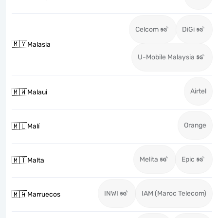
Celcom
DiGi
🇲🇾
Malasia
U-Mobile Malaysia
Airtel
🇲🇼
Malaui
Orange
🇲🇱
Malí
Melita
Epic
🇲🇹
Malta
INWI
IAM (Maroc Telecom)
🇲🇦
Marruecos