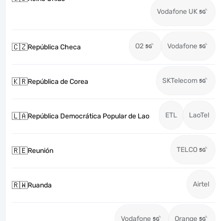
Vodafone UK
O2
Vodafone
🇨🇿
República Checa
SKTelecom
🇰🇷
República de Corea
ETL
LaoTel
🇱🇦
República Democrática Popular de Lao
TELCO
🇷🇪
Reunión
Airtel
🇷🇼
Ruanda
Vodafone
Orange