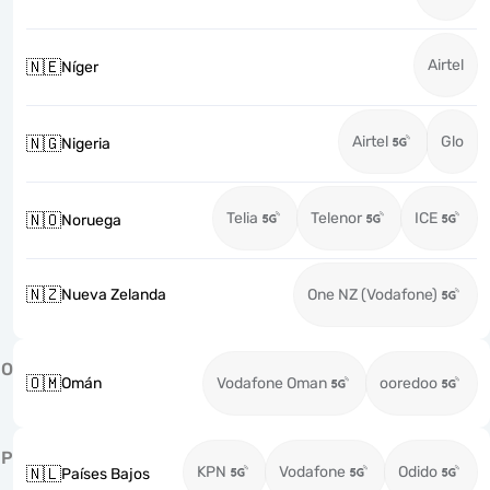
Airtel
🇳🇪
Níger
Airtel
Glo
🇳🇬
Nigeria
Telia
Telenor
ICE
🇳🇴
Noruega
🇳🇿
Nueva Zelanda
One NZ (Vodafone)
O
🇴🇲
Omán
Vodafone Oman
ooredoo
P
KPN
Vodafone
Odido
🇳🇱
Países Bajos