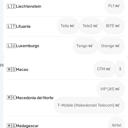
FL1
🇱🇮
Liechtenstein
Telia
Tele2
BITĖ
🇱🇹
Lituania
🇱🇺
Luxemburgo
Tango
Orange
M
CTM
3
🇲🇴
Macao
VIP (A1)
🇲🇰
Macedonia del Norte
T-Mobile (Makedonski Telecom)
Airtel
🇲🇬
Madagascar