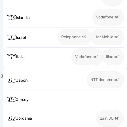
Vodafone
🇮🇸
Islandia
Pelephone
Hot Mobile
🇮🇱
Israel
🇮🇹
Italia
Vodafone
Iliad
J
NTT docomo
🇯🇵
Japón
🇯🇪
Jersey
🇯🇴
Jordania
zain JO