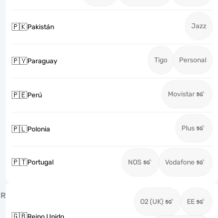
Jazz
🇵🇰
Pakistán
Tigo
Personal
🇵🇾
Paraguay
Movistar
🇵🇪
Perú
Plus
🇵🇱
Polonia
🇵🇹
Portugal
NOS
Vodafone
R
O2 (UK)
EE
🇬🇧
Reino Unido