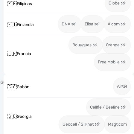
Globe
🇵🇭
Filipinas
DNA
Elisa
Ålcom
🇫🇮
Finlandia
Bouygues
Orange
🇫🇷
Francia
Free Mobile
G
Airtel
🇬🇦
Gabón
Cellfie / Beeline
🇬🇪
Georgia
Geocell / Silknet
Magticom