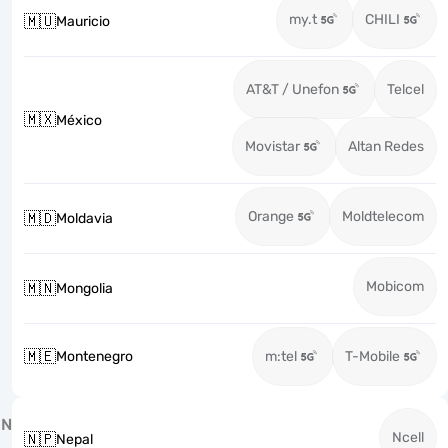
my.t
CHILI
🇲🇺
Mauricio
AT&T / Unefon
Telcel
🇲🇽
México
Movistar
Altan Redes
Orange
Moldtelecom
🇲🇩
Moldavia
Mobicom
🇲🇳
Mongolia
🇲🇪
Montenegro
m:tel
T-Mobile
N
Ncell
🇳🇵
Nepal