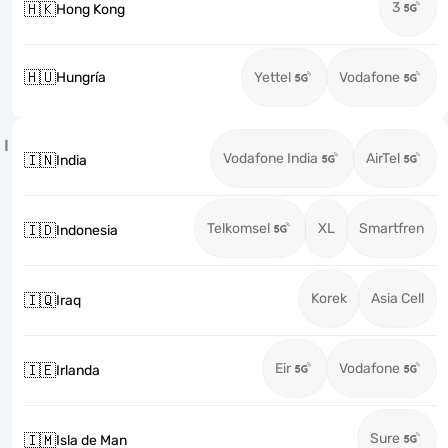
3
🇭🇰
Hong Kong
🇭🇺
Hungría
Yettel
Vodafone
I
Vodafone India
AirTel
🇮🇳
India
Telkomsel
XL
Smartfren
🇮🇩
Indonesia
Korek
Asia Cell
🇮🇶
Iraq
Eir
Vodafone
🇮🇪
Irlanda
Sure
🇮🇲
Isla de Man