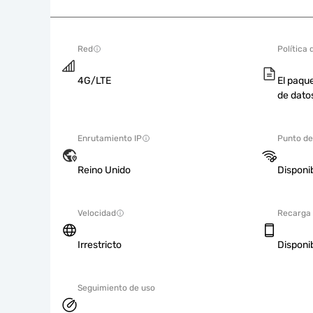
Red
Política 
4G/LTE
El paque
de dato
Enrutamiento IP
Punto de
Reino Unido
Disponi
Velocidad
Recarga
Irrestricto
Disponi
Seguimiento de uso