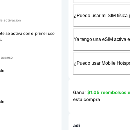
¿Puedo usar mi SIM física 
de activación
te se activa con el primer uso
Ya tengo una eSIM activa en
s.
 acceso
¿Puedo usar Mobile Hotspo
ble
Ganar
$1.05 reembolsos 
esta compra
ble
adi