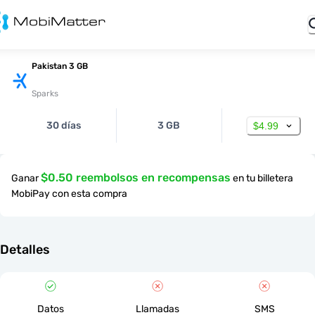
Pakistan 3 GB
Sparks
30 días
3 GB
$4.99
$0.50 reembolsos en recompensas
Ganar
en tu billetera
MobiPay con esta compra
Detalles
Datos
Llamadas
SMS