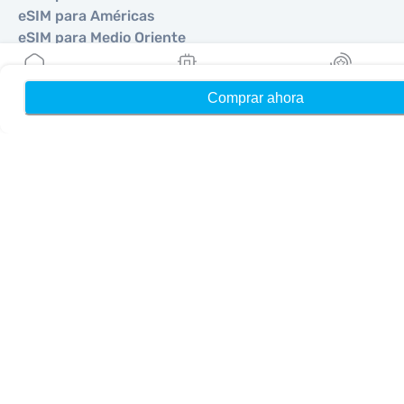
eSIM para Américas
eSIM para Medio Oriente
eSIM para Oceanía
eSIM para África
Comprar ahora
Hogar
Mis eSIMs
Bonos
Países
eSIM para Estados Unidos
eSIM para Japón
eSIM para Canadá
eSIM para España
eSIM para Italia
eSIM para Reino Unido
eSIM para Emiratos Árabes Unidos
eSIM para Singapur
eSIM para Turquía