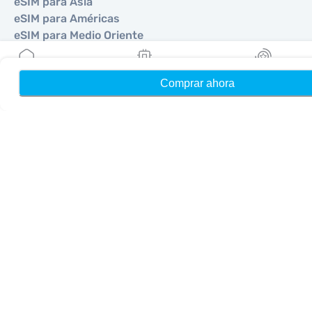
eSIM para Asia
eSIM para Américas
eSIM para Medio Oriente
eSIM para Oceanía
eSIM para África
Comprar ahora
Hogar
Mis eSIMs
Bonos
Países
eSIM para Estados Unidos
eSIM para Japón
eSIM para Canadá
eSIM para España
eSIM para Italia
eSIM para Reino Unido
eSIM para Emiratos Árabes Unidos
eSIM para Singapur
eSIM para Turquía