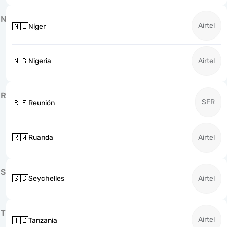
N
Airtel
🇳🇪
Níger
🇳🇬
Nigeria
Airtel
R
SFR
🇷🇪
Reunión
🇷🇼
Ruanda
Airtel
S
🇸🇨
Seychelles
Airtel
T
Airtel
🇹🇿
Tanzania