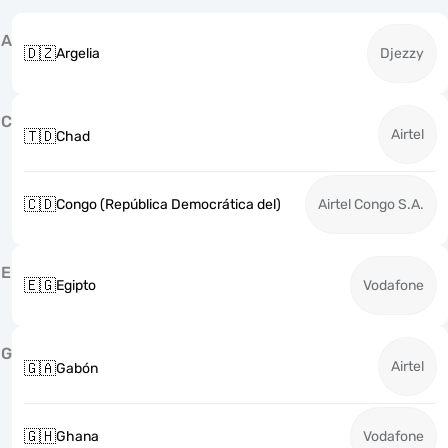
A
🇩🇿
Argelia
Djezzy
C
Airtel
🇹🇩
Chad
🇨🇩
Congo (República Democrática del)
Airtel Congo S.A.
E
🇪🇬
Egipto
Vodafone
G
Airtel
🇬🇦
Gabón
🇬🇭
Ghana
Vodafone