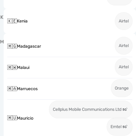
K
🇰🇪
Kenia
Airtel
M
Airtel
🇲🇬
Madagascar
Airtel
🇲🇼
Malaui
Orange
🇲🇦
Marruecos
Cellplus Mobile Communications Ltd
🇲🇺
Mauricio
Emtel