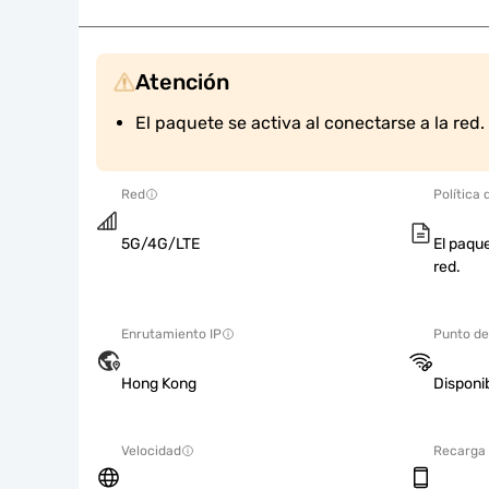
Atención
El paquete se activa al conectarse a la red.
Red
Política 
5G/4G/LTE
El paque
red.
Enrutamiento IP
Punto de
Hong Kong
Disponi
Velocidad
Recarga