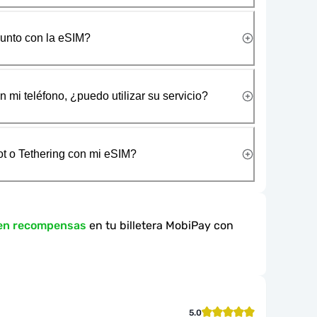
junto con la eSIM?
 mi teléfono, ¿puedo utilizar su servicio?
t o Tethering con mi eSIM?
 en recompensas
en tu billetera MobiPay con
5.0