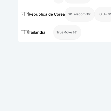
🇰🇷
República de Corea
SKTelecom
LG U+
🇹🇭
Tailandia
TrueMove