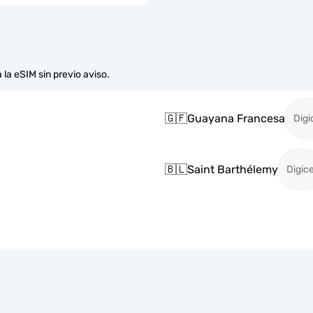
 la eSIM sin previo aviso.
🇬🇫
Guayana Francesa
Digi
🇧🇱
Saint Barthélemy
Digice