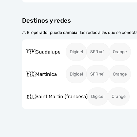
Destinos y redes
⚠️ El operador puede cambiar las redes a las que se conecta
🇬🇵
Guadalupe
Digicel
SFR
Orange
🇲🇶
Martinica
Digicel
SFR
Orange
🇲🇫
Saint Martin (francesa)
Digicel
Orange