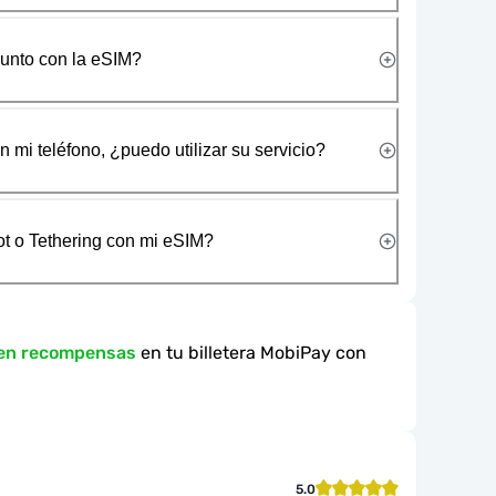
junto con la eSIM?
 mi teléfono, ¿puedo utilizar su servicio?
t o Tethering con mi eSIM?
 en recompensas
en tu billetera MobiPay con
5.0