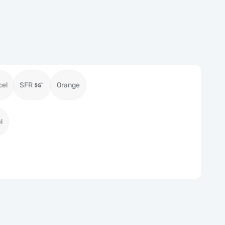
cel
SFR
Orange
l