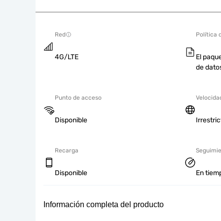
Red
Política 
4G/LTE
El paque
de dato
Punto de acceso
Velocida
Disponible
Irrestri
Recarga
Seguimie
Disponible
En tiemp
Información completa del producto