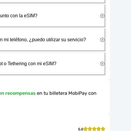
junto con la eSIM?
 mi teléfono, ¿puedo utilizar su servicio?
t o Tethering con mi eSIM?
 en recompensas
en tu billetera MobiPay con
5.0