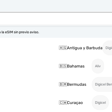
 la eSIM sin previo aviso.
🇦🇬
Antigua y Barbuda
Digi
🇧🇸
Bahamas
Aliv
🇧🇲
Bermudas
Digicel B
🇨🇼
Curaçao
Digicel