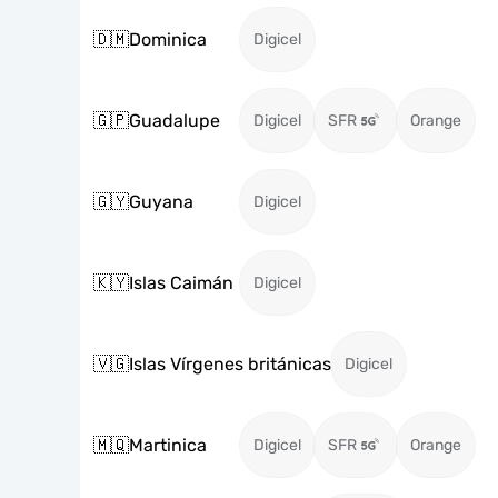
🇩🇲
Dominica
Digicel
🇬🇵
Guadalupe
Digicel
SFR
Orange
🇬🇾
Guyana
Digicel
🇰🇾
Islas Caimán
Digicel
🇻🇬
Islas Vírgenes británicas
Digicel
🇲🇶
Martinica
Digicel
SFR
Orange