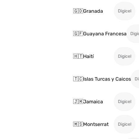
🇬🇩
Granada
Digicel
🇬🇫
Guayana Francesa
Digi
🇭🇹
Haití
Digicel
🇹🇨
Islas Turcas y Caicos
Di
🇯🇲
Jamaica
Digicel
🇲🇸
Montserrat
Digicel