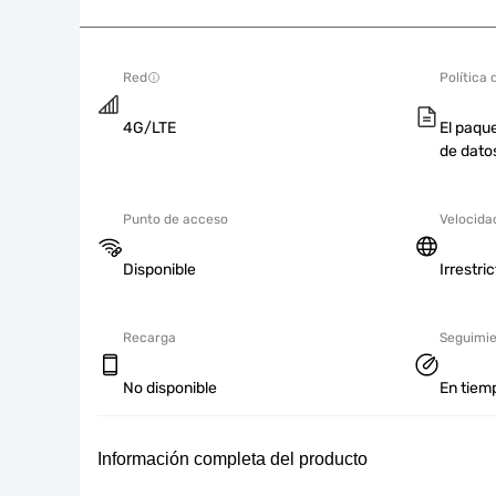
Red
Política 
4G/LTE
El paque
de dato
Punto de acceso
Velocida
Disponible
Irrestri
Recarga
Seguimie
No disponible
En tiemp
Información completa del producto