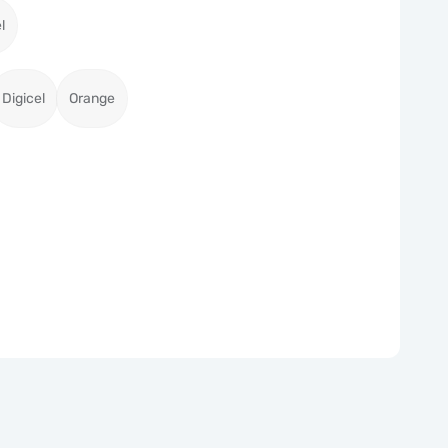
l
Digicel
Orange