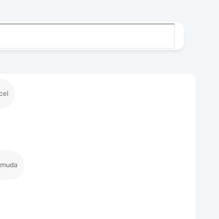
cel
ermuda