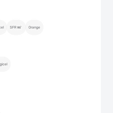
cel
SFR
Orange
gicel