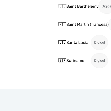
🇧🇱
Saint Barthélemy
Digice
🇲🇫
Saint Martin (francesa)
🇱🇨
Santa Lucía
Digicel
🇸🇷
Suriname
Digicel