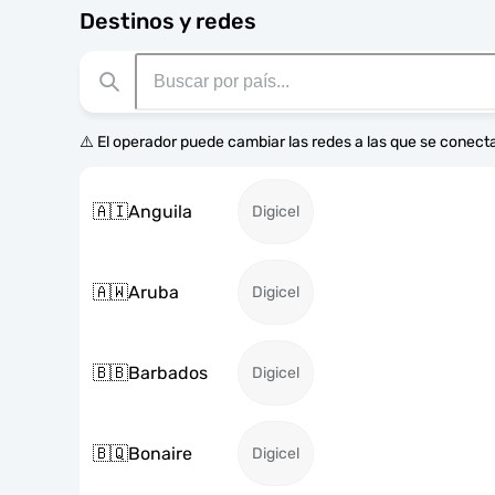
Destinos y redes
⚠️ El operador puede cambiar las redes a las que se conecta
🇦🇮
Anguila
Digicel
🇦🇼
Aruba
Digicel
🇧🇧
Barbados
Digicel
🇧🇶
Bonaire
Digicel