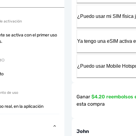
¿Puedo usar mi SIM física 
de activación
te se activa con el primer uso
Ya tengo una eSIM activa en
s.
d
¿Puedo usar Mobile Hotspo
cto
nto de uso
Ganar
$4.20 reembolsos
esta compra
o real, en la aplicación
John