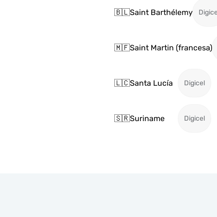
🇧🇱
Saint Barthélemy
Digice
🇲🇫
Saint Martin (francesa)
🇱🇨
Santa Lucía
Digicel
🇸🇷
Suriname
Digicel