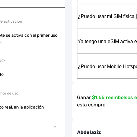
¿Puedo usar mi SIM física 
de activación
te se activa con el primer uso
Ya tengo una eSIM activa en
s.
d
¿Puedo usar Mobile Hotspo
cto
nto de uso
Ganar
$1.65 reembolsos 
esta compra
o real, en la aplicación
Abdelaziz