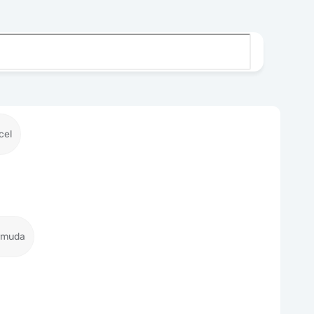
cel
ermuda