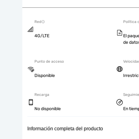
Red
Política 
4G/LTE
El paque
de dato
Punto de acceso
Velocida
Disponible
Irrestri
Recarga
Seguimie
No disponible
En tiemp
Información completa del producto