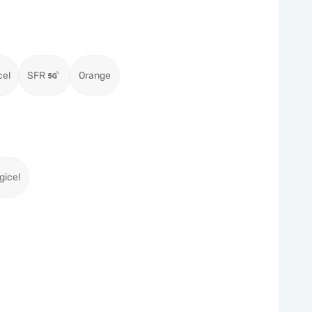
cel
SFR
Orange
gicel