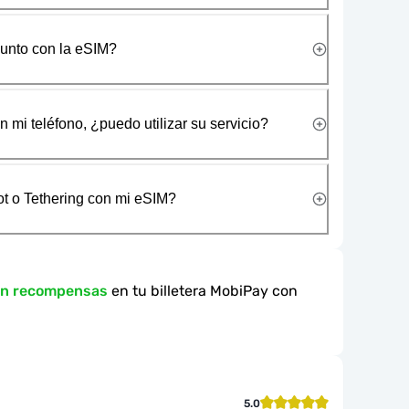
junto con la eSIM?
 mi teléfono, ¿puedo utilizar su servicio?
t o Tethering con mi eSIM?
en recompensas
en tu billetera MobiPay con
5.0