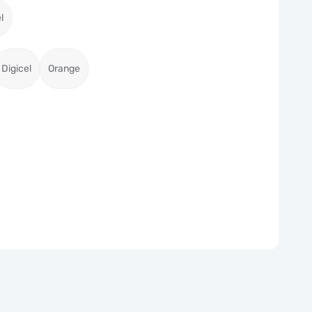
l
Digicel
Orange