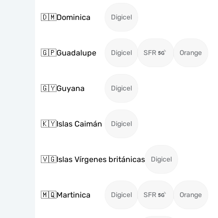
🇩🇲
Dominica
Digicel
🇬🇵
Guadalupe
Digicel
SFR
Orange
🇬🇾
Guyana
Digicel
🇰🇾
Islas Caimán
Digicel
🇻🇬
Islas Vírgenes británicas
Digicel
🇲🇶
Martinica
Digicel
SFR
Orange