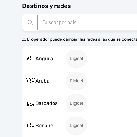
Destinos y redes
⚠️ El operador puede cambiar las redes a las que se conecta
🇦🇮
Anguila
Digicel
🇦🇼
Aruba
Digicel
🇧🇧
Barbados
Digicel
🇧🇶
Bonaire
Digicel