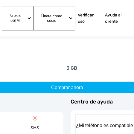
Verificar
Ayuda al
Nueva
Únete como
eSIM
socio
uso
cliente
3 GB
Comprar ahora
Centro de ayuda
¿Mi teléfono es compatible
SMS