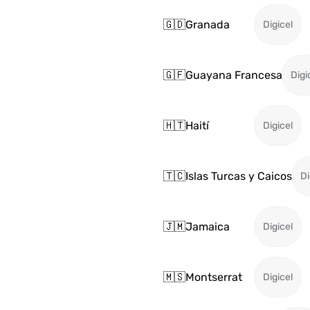
🇬🇩
Granada
Digicel
🇬🇫
Guayana Francesa
Digi
🇭🇹
Haití
Digicel
🇹🇨
Islas Turcas y Caicos
Di
🇯🇲
Jamaica
Digicel
🇲🇸
Montserrat
Digicel