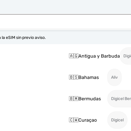
 la eSIM sin previo aviso.
🇦🇬
Antigua y Barbuda
Digi
🇧🇸
Bahamas
Aliv
🇧🇲
Bermudas
Digicel B
🇨🇼
Curaçao
Digicel