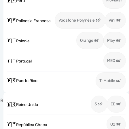
Movistar
🇵🇪
Perú
Vodafone Polynésie
Vini
🇵🇫
Polinesia Francesa
Orange
Play
🇵🇱
Polonia
MEO
🇵🇹
Portugal
🇵🇷
Puerto Rico
T-Mobile
R
3
EE
🇬🇧
Reino Unido
O2
🇨🇿
República Checa