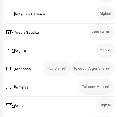
Digicel
🇦🇬
Antigua y Barbuda
Zain SA
🇸🇦
Arabia Saudita
Mobilis
🇩🇿
Argelia
Movistar
Telecom Argentina
🇦🇷
Argentina
Telecom Armenia
🇦🇲
Armenia
Digicel
🇦🇼
Aruba