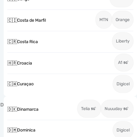
MTN
Orange
🇨🇮
Costa de Marfil
Liberty
🇨🇷
Costa Rica
A1
🇭🇷
Croacia
🇨🇼
Curaçao
Digicel
D
Telia
Nuuuday
🇩🇰
Dinamarca
🇩🇲
Dominica
Digicel