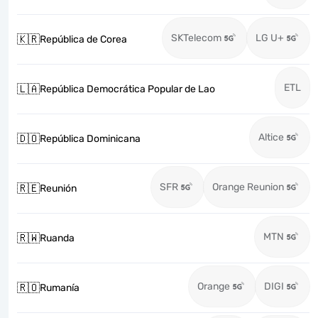
SKTelecom
LG U+
🇰🇷
República de Corea
ETL
🇱🇦
República Democrática Popular de Lao
Altice
🇩🇴
República Dominicana
SFR
Orange Reunion
🇷🇪
Reunión
MTN
🇷🇼
Ruanda
Orange
DIGI
🇷🇴
Rumanía