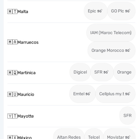
Epic
GO Plc
🇲🇹
Malta
IAM (Maroc Telecom)
🇲🇦
Marruecos
Orange Morocco
Digicel
SFR
Orange
🇲🇶
Martinica
Emtel
Cellplus my.t
🇲🇺
Mauricio
SFR
🇾🇹
Mayotte
Altan Redes
Telcel
Movistar
🇲🇽
México