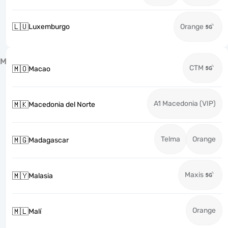
🇱🇺
Luxemburgo
Orange
M
CTM
🇲🇴
Macao
A1 Macedonia (VIP)
🇲🇰
Macedonia del Norte
Telma
Orange
🇲🇬
Madagascar
Maxis
🇲🇾
Malasia
Orange
🇲🇱
Malí