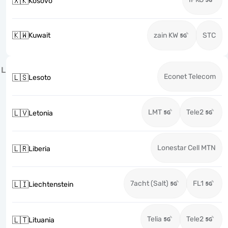
🇽🇰
Kosovo
🇰🇼
Kuwait
zain KW
STC
L
Econet Telecom
🇱🇸
Lesoto
LMT
Tele2
🇱🇻
Letonia
Lonestar Cell MTN
🇱🇷
Liberia
7acht (Salt)
FL1
🇱🇮
Liechtenstein
Telia
Tele2
🇱🇹
Lituania