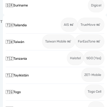
🇸🇷
Suriname
Digicel
T
AIS
TrueMove
🇹🇭
Tailandia
Taiwan Mobile
FarEasTone
🇹🇼
Taiwán
Halotel
tiGO (Yas)
🇹🇿
Tanzania
ZET-Mobile
🇹🇯
Tayikistán
Togo Cell
🇹🇬
Togo