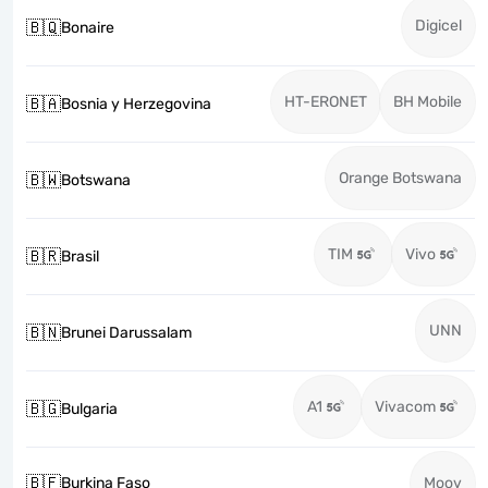
Digicel
🇧🇶
Bonaire
HT-ERONET
BH Mobile
🇧🇦
Bosnia y Herzegovina
Orange Botswana
🇧🇼
Botswana
TIM
Vivo
🇧🇷
Brasil
UNN
🇧🇳
Brunei Darussalam
A1
Vivacom
🇧🇬
Bulgaria
🇧🇫
Burkina Faso
Moov