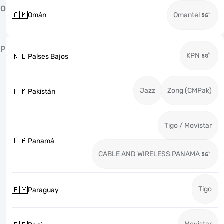
O
🇴🇲
Omán
Omantel
P
KPN
🇳🇱
Países Bajos
Jazz
Zong (CMPak)
🇵🇰
Pakistán
Tigo / Movistar
🇵🇦
Panamá
CABLE AND WIRELESS PANAMA
Tigo
🇵🇾
Paraguay