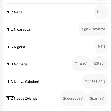
Ncell
🇳🇵
Nepal
Tigo / Movistar
🇳🇮
Nicaragua
MTN
🇳🇬
Nigeria
Telia
ICE
🇳🇴
Noruega
Mobilis (OPT)
🇳🇨
Nueva Caledonia
🇳🇿
Nueva Zelanda
2degrees
Spark