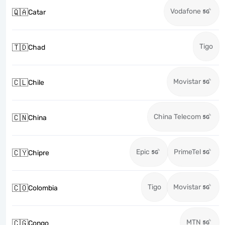
Vodafone
🇶🇦
Catar
Tigo
🇹🇩
Chad
Movistar
🇨🇱
Chile
China Telecom
🇨🇳
China
Epic
PrimeTel
🇨🇾
Chipre
Tigo
Movistar
🇨🇴
Colombia
MTN
🇨🇬
Congo