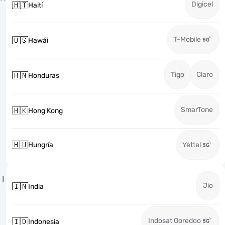
Digicel
🇭🇹
Haití
T-Mobile
🇺🇸
Hawái
Tigo
Claro
🇭🇳
Honduras
SmarTone
🇭🇰
Hong Kong
🇭🇺
Hungría
Yettel
I
Jio
🇮🇳
India
Indosat Ooredoo
🇮🇩
Indonesia