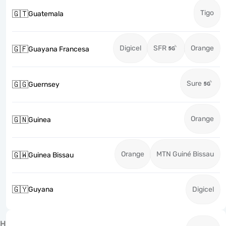
Tigo
🇬🇹
Guatemala
Digicel
SFR
Orange
🇬🇫
Guayana Francesa
Sure
🇬🇬
Guernsey
Orange
🇬🇳
Guinea
Orange
MTN Guiné Bissau
🇬🇼
Guinea Bissau
🇬🇾
Guyana
Digicel
H