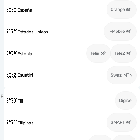
Orange
🇪🇸
España
T-Mobile
🇺🇸
Estados Unidos
Telia
Tele2
🇪🇪
Estonia
🇸🇿
Esuatini
Swazi MTN
F
Digicel
🇫🇯
Fiji
SMART
🇵🇭
Filipinas