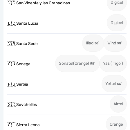
Digicel
🇻🇨
San Vicente y las Granadinas
Digicel
🇱🇨
Santa Lucía
Iliad
Wind
🇻🇦
Santa Sede
Sonatel(Orange)
Yas ( Tigo )
🇸🇳
Senegal
Yettel
🇷🇸
Serbia
Airtel
🇸🇨
Seychelles
Orange
🇸🇱
Sierra Leona