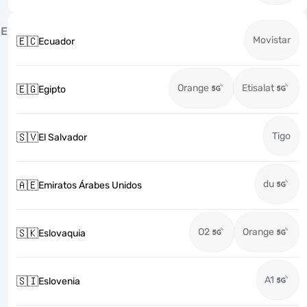
E
Movistar
🇪🇨
Ecuador
Orange
Etisalat
🇪🇬
Egipto
Tigo
🇸🇻
El Salvador
du
🇦🇪
Emiratos Árabes Unidos
O2
Orange
🇸🇰
Eslovaquia
A1
🇸🇮
Eslovenia