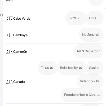
C
CVMOVEL
UNITEL
🇨🇻
Cabo Verde
Metfone
🇰🇭
Camboya
MTN Cameroon
🇨🇲
Camerún
Telus
Bell Mobility
Sasktel
Videotron
🇨🇦
Canadá
Freedom Mobile Canada