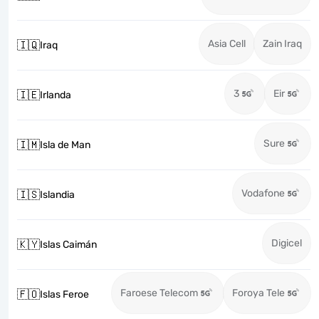
Asia Cell
Zain Iraq
🇮🇶
Iraq
3
Eir
🇮🇪
Irlanda
Sure
🇮🇲
Isla de Man
Vodafone
🇮🇸
Islandia
Digicel
🇰🇾
Islas Caimán
Faroese Telecom
Foroya Tele
🇫🇴
Islas Feroe