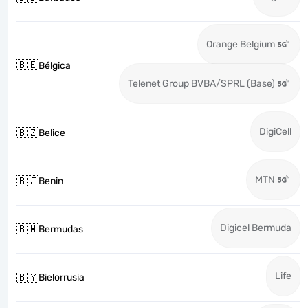
Orange Belgium
🇧🇪
Bélgica
Telenet Group BVBA/SPRL (Base)
DigiCell
🇧🇿
Belice
MTN
🇧🇯
Benin
Digicel Bermuda
🇧🇲
Bermudas
Life
🇧🇾
Bielorrusia