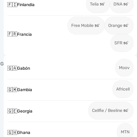
Telia
DNA
🇫🇮
Finlandia
Free Mobile
Orange
🇫🇷
Francia
SFR
G
Moov
🇬🇦
Gabón
Africell
🇬🇲
Gambia
Cellfie / Beeline
🇬🇪
Georgia
MTN
🇬🇭
Ghana