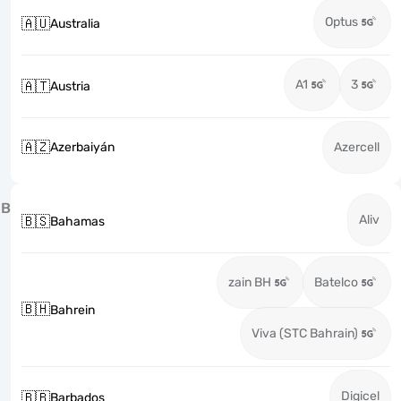
Optus
🇦🇺
Australia
A1
3
🇦🇹
Austria
🇦🇿
Azerbaiyán
Azercell
B
Aliv
🇧🇸
Bahamas
zain BH
Batelco
🇧🇭
Bahrein
Viva (STC Bahrain)
Digicel
🇧🇧
Barbados