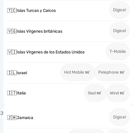
Digicel
🇹🇨
Islas Turcas y Caicos
Digicel
🇻🇬
Islas Vírgenes británicas
T-Mobile
🇻🇮
Islas Vírgenes de los Estados Unidos
Hot Mobile
Pelephone
🇮🇱
Israel
🇮🇹
Italia
Iliad
Wind
J
Digicel
🇯🇲
Jamaica