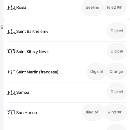
🇷🇺
Rusia
Beeline
Tele2
S
Digicel
🇧🇱
Saint Barthélemy
Digicel
🇰🇳
Saint Kitts y Nevis
Digicel
Orange
🇲🇫
Saint Martin (francesa)
Digicel
🇼🇸
Samoa
Iliad
Wind
🇸🇲
San Marino