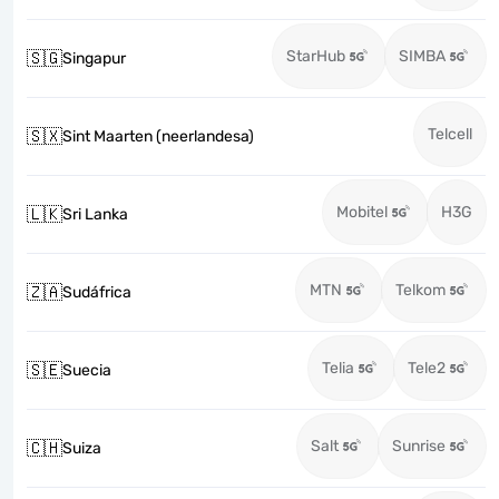
StarHub
SIMBA
🇸🇬
Singapur
Telcell
🇸🇽
Sint Maarten (neerlandesa)
Mobitel
H3G
🇱🇰
Sri Lanka
MTN
Telkom
🇿🇦
Sudáfrica
Telia
Tele2
🇸🇪
Suecia
Salt
Sunrise
🇨🇭
Suiza