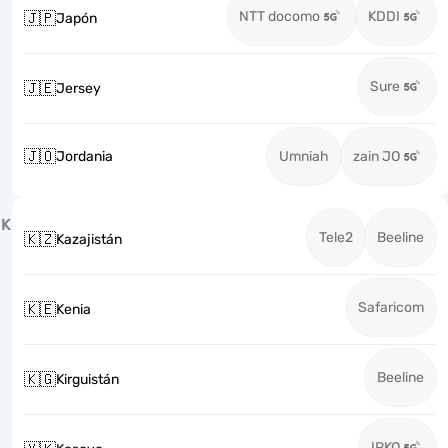
NTT docomo
KDDI
🇯🇵
Japón
Sure
🇯🇪
Jersey
🇯🇴
Jordania
Umniah
zain JO
K
Tele2
Beeline
🇰🇿
Kazajistán
Safaricom
🇰🇪
Kenia
Beeline
🇰🇬
Kirguistán
IPKO