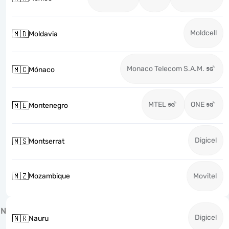
Moldcell
🇲🇩
Moldavia
Monaco Telecom S.A.M.
🇲🇨
Mónaco
MTEL
ONE
🇲🇪
Montenegro
Digicel
🇲🇸
Montserrat
🇲🇿
Mozambique
Movitel
N
Digicel
🇳🇷
Nauru