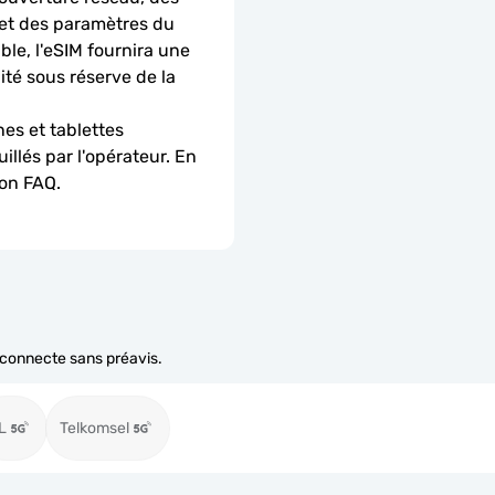
 et des paramètres du 
le, l'eSIM fournira une 
é sous réserve de la 
es et tablettes 
llés par l'opérateur. En 
ion FAQ.
e connecte sans préavis.
L
Telkomsel