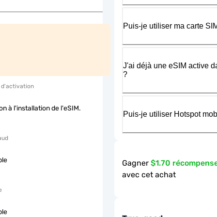
Puis-je utiliser ma carte 
J'ai déjà une eSIM active d
?
 d'activation
on à l'installation de l'eSIM.
Puis-je utiliser Hotspot m
aud
ble
Gagner
$1.70 récompens
avec cet achat
e
ble