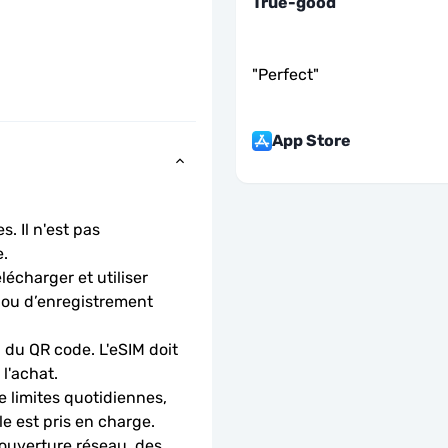
True-good
"
Perfect
"
App Store
. Il n'est pas 
.
charger et utiliser 
 ou d’enregistrement 
 du QR code. L'eSIM doit 
l'achat.
 limites quotidiennes, 
le est pris en charge.
ouverture réseau, des 