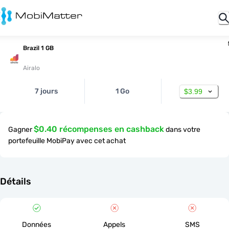
Brazil 1 GB
Airalo
7 jours
1 Go
$3.99
$0.40 récompenses en cashback
Gagner
dans votre
portefeuille MobiPay avec cet achat
Détails
Données
Appels
SMS