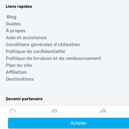
Liens rapides
Blog
Guides
À propos
Aide et assistance
Conditions générales d'utilisation
Politique de confidentialité
Politique de livraison et de remboursement
Plan du site
Affiliation
Destinations
Devenir partenaire
MobiMatter pour les revendeurs
MobiMatter pour les entreprises
MobiMatter pour les affiliés
Acheter
Accueil
Mes eSIM
Récompenses