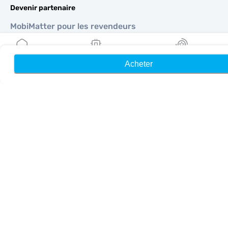
Devenir partenaire
MobiMatter pour les revendeurs
MobiMatter pour les entreprises
MobiMatter pour les affiliés
Acheter
Accueil
Mes eSIM
Récompenses
Régions
eSIM pour Europe
eSIM pour Asie
eSIM pour Amériques
eSIM pour Moyen-Orient
eSIM pour Océanie
eSIM pour Afrique
Pays
eSIM pour États-Unis