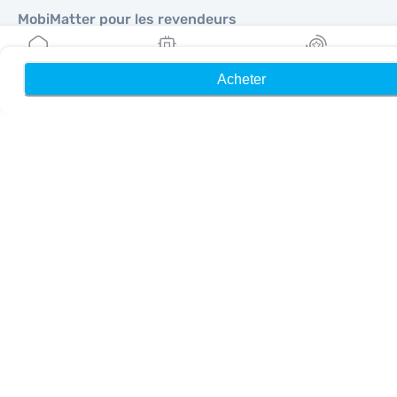
MobiMatter pour les revendeurs
MobiMatter pour les entreprises
MobiMatter pour les affiliés
Acheter
Accueil
Mes eSIM
Récompenses
Régions
eSIM pour Europe
eSIM pour Asie
eSIM pour Amériques
eSIM pour Moyen-Orient
eSIM pour Océanie
eSIM pour Afrique
Pays
eSIM pour États-Unis
eSIM pour Japon
eSIM pour Canada