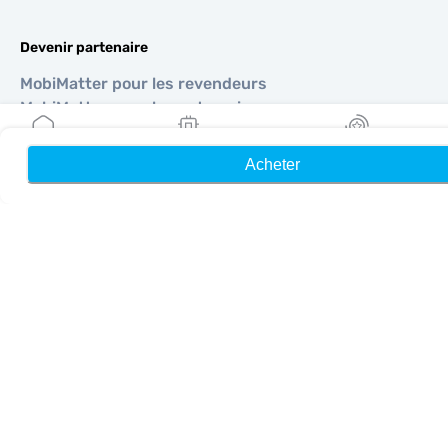
Devenir partenaire
MobiMatter pour les revendeurs
MobiMatter pour les entreprises
MobiMatter pour les affiliés
Acheter
Accueil
Mes eSIM
Récompenses
Régions
eSIM pour Europe
eSIM pour Asie
eSIM pour Amériques
eSIM pour Moyen-Orient
eSIM pour Océanie
eSIM pour Afrique
Pays