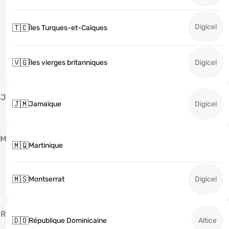
Digicel
🇹🇨
Îles Turques-et-Caïques
🇻🇬
Îles vierges britanniques
Digicel
J
🇯🇲
Jamaïque
Digicel
M
🇲🇶
Martinique
🇲🇸
Montserrat
Digicel
R
🇩🇴
République Dominicaine
Altice