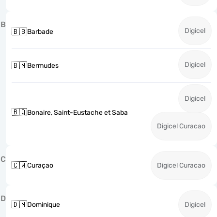
B
Digicel
🇧🇧
Barbade
Digicel
🇧🇲
Bermudes
Digicel
🇧🇶
Bonaire, Saint-Eustache et Saba
Digicel Curacao
C
🇨🇼
Curaçao
Digicel Curacao
D
🇩🇲
Dominique
Digicel