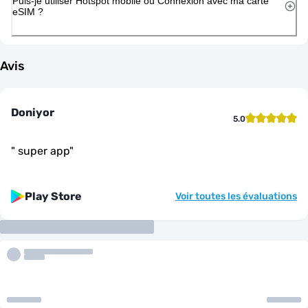
Puis-je utiliser Hotspot mobile ou Connexion avec ma carte
eSIM ?
Avis
Doniyor
5.0
"
super app
"
Play Store
Voir toutes les évaluations