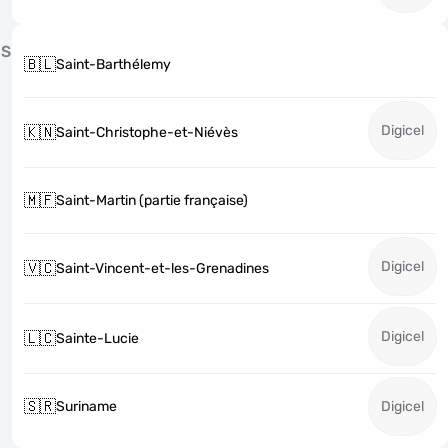
S
🇧🇱
Saint-Barthélemy
Digicel
🇰🇳
Saint-Christophe-et-Niévès
🇲🇫
Saint-Martin (partie française)
Digicel
🇻🇨
Saint-Vincent-et-les-Grenadines
Digicel
🇱🇨
Sainte-Lucie
🇸🇷
Suriname
Digicel