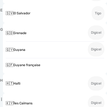
E
🇸🇻
El Salvador
Tigo
G
Digicel
🇬🇩
Grenade
Digicel
🇬🇾
Guyana
🇬🇫
Guyane française
H
🇭🇹
Haïti
Digicel
Î
Digicel
🇰🇾
Îles Caïmans