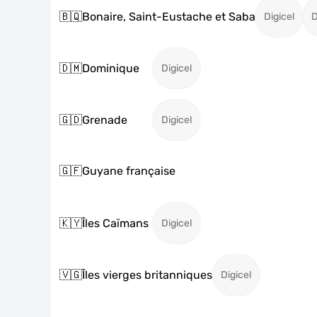
🇧🇶
Bonaire, Saint-Eustache et Saba
Digicel
D
🇩🇲
Dominique
Digicel
🇬🇩
Grenade
Digicel
🇬🇫
Guyane française
🇰🇾
Îles Caïmans
Digicel
🇻🇬
Îles vierges britanniques
Digicel