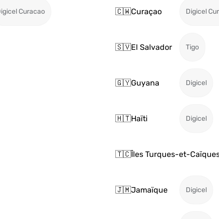
🇨🇼
Curaçao
igicel Curacao
Digicel Cu
🇸🇻
El Salvador
Tigo
🇬🇾
Guyana
Digicel
🇭🇹
Haïti
Digicel
🇹🇨
Îles Turques-et-Caïque
🇯🇲
Jamaïque
Digicel