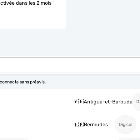
activée dans les 2 mois 
e connecte sans préavis.
🇦🇬
Antigua-et-Barbuda
D
🇧🇲
Bermudes
Digicel