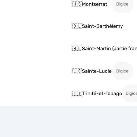
🇲🇸
Montserrat
Digicel
🇧🇱
Saint-Barthélemy
🇲🇫
Saint-Martin (partie fra
🇱🇨
Sainte-Lucie
Digicel
🇹🇹
Trinité-et-Tobago
Digice