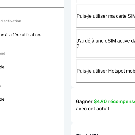
Puis-je utiliser ma carte 
 d'activation
on à la 1ère utilisation.
J'ai déjà une eSIM active d
?
aud
ble
Puis-je utiliser Hotspot m
e
ble
Gagner
$4.90 récompens
avec cet achat