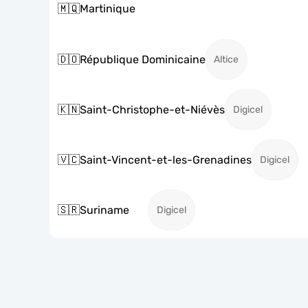
🇲🇶
Martinique
🇩🇴
République Dominicaine
Altice
🇰🇳
Saint-Christophe-et-Niévès
Digicel
🇻🇨
Saint-Vincent-et-les-Grenadines
Digicel
🇸🇷
Suriname
Digicel