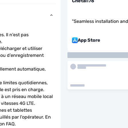
Chetali76
"
Seamless installation and
. Il n'est pas 
App Store
.
charger et utiliser 
 ou d’enregistrement 
llement automatique, 
 limites quotidiennes, 
le est pris en charge.
 un réseau mobile local 
 vitesses 4G LTE.
es et tablettes 
llés par l'opérateur. En 
ion FAQ.