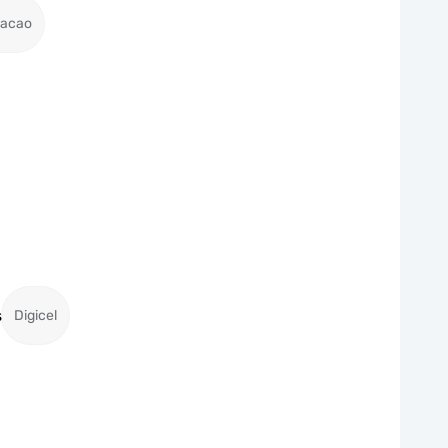
racao
s
Digicel